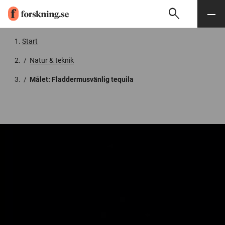
search
Sök
Meny
Gå till innehåll
Start
/
Natur & teknik
/
Målet: Fladdermusvänlig tequila