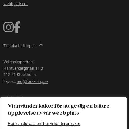
webbplatsen.
Tillbaka till toppen
Vetenskapsrådet
Hantverkargatan 11 B
112 21 Stockholm
E-post:
red@forskning.se
Tillgänglighet
Vi använder kakor för att ge dig en bättre
upplevelse av vår webbplats
Ett initiativ av
Vetenskapsrådet
Här kan du läsa om hur vi hanterar kakor