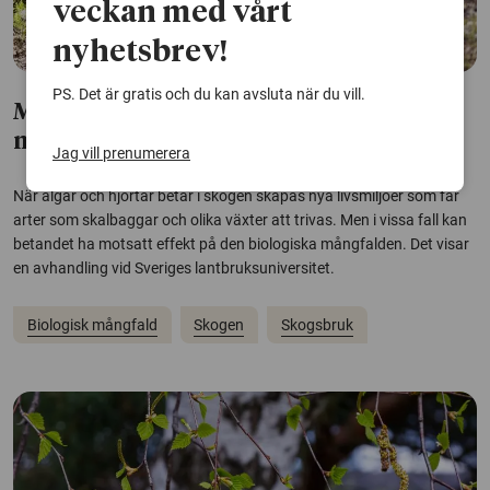
veckan med vårt
nyhetsbrev!
PS. Det är gratis och du kan avsluta när du vill.
Måttligt bete i skogen kan öka biologisk
mångfald
Jag vill prenumerera
När älgar och hjortar betar i skogen skapas nya livsmiljöer som får
arter som skalbaggar och olika växter att trivas. Men i vissa fall kan
betandet ha motsatt effekt på den biologiska mångfalden. Det visar
en avhandling vid Sveriges lantbruksuniversitet.
Biologisk mångfald
Skogen
Skogsbruk