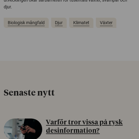
djur.
Biologisk mångfald
Djur
Klimatet
Växter
Senaste nytt
Varför tror vissa på rysk
desinformation?