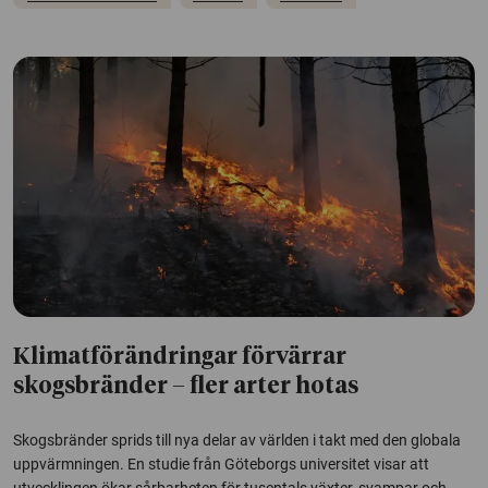
Klimatförändringar förvärrar
skogsbränder – fler arter hotas
Skogsbränder sprids till nya delar av världen i takt med den globala
uppvärmningen. En studie från Göteborgs universitet visar att
utvecklingen ökar sårbarheten för tusentals växter, svampar och