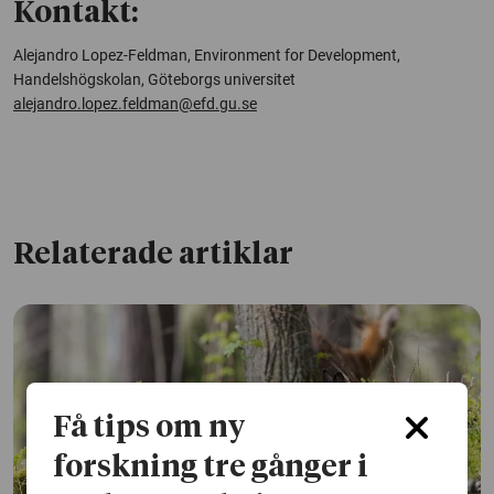
Kontakt:
Alejandro Lopez-Feldman, Environment for Development,
Handelshögskolan, Göteborgs universitet
alejandro.lopez.feldman@efd.gu.se
Relaterade artiklar
Få tips om ny
forskning tre gånger i