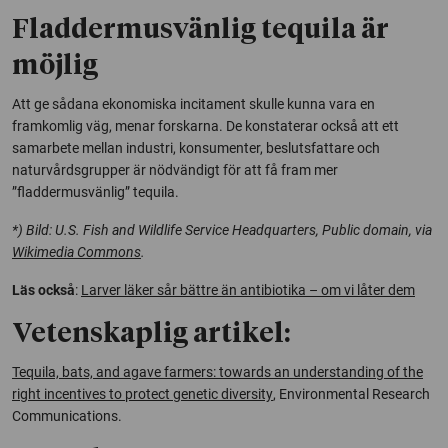
Fladdermusvänlig tequila är
möjlig
Att ge sådana ekonomiska incitament skulle kunna vara en
framkomlig väg, menar forskarna. De konstaterar också att ett
samarbete mellan industri, konsumenter, beslutsfattare och
naturvårdsgrupper är nödvändigt för att få fram mer
”fladdermusvänlig” tequila.
*) Bild: U.S. Fish and Wildlife Service Headquarters, Public domain, via
Wikimedia Commons
.
Läs också
:
Larver läker sår bättre än antibiotika – om vi låter dem
Vetenskaplig artikel:
Tequila, bats, and agave farmers: towards an understanding of the
right incentives to protect genetic diversity
,
Environmental Research
Communications
.