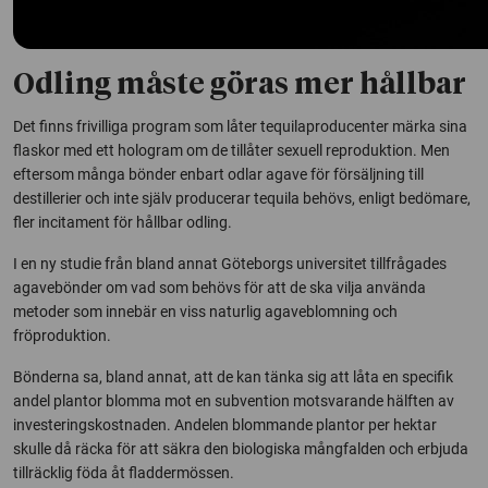
Odling måste göras mer hållbar
Det finns frivilliga program som låter tequilaproducenter märka sina
flaskor med ett hologram om de tillåter sexuell reproduktion. Men
eftersom många bönder enbart odlar agave för försäljning till
destillerier och inte själv producerar tequila behövs, enligt bedömare,
fler incitament för hållbar odling.
I en ny studie från bland annat Göteborgs universitet tillfrågades
agavebönder om vad som behövs för att de ska vilja använda
metoder som innebär en viss naturlig agaveblomning och
fröproduktion.
Bönderna sa, bland annat, att de kan tänka sig att låta en specifik
andel plantor blomma mot en subvention motsvarande hälften av
investeringskostnaden. Andelen blommande plantor per hektar
skulle då räcka för att säkra den biologiska mångfalden och erbjuda
tillräcklig föda åt fladdermössen.