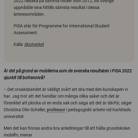
2022 tillbaka på samma nivåer som 2012, då Sverige
uppnådde sina hittills sämsta resultat i dessa
ämnesområden.
PISA står för
Programme for International Student
Assessment
.
Källa:
Skolverket
Är det på grund av mobilerna som de svenska resultaten i PISA 2022
sjunkit till bottennivå?
– Det orsaksbandet är väldigt svårt att dra med den kunskapen vi
har. Jag tror att det handlar om många olika saker och det är
förenklat att plocka ut en enda sak och säga att det är därför, säger
Christina Olin-Scheller,
professor
i pedagogiskt arbete vid Karlstads
universitet.
Men det kan finnas andra bra anledningar till att hålla grundskolan
mobilfri, menar