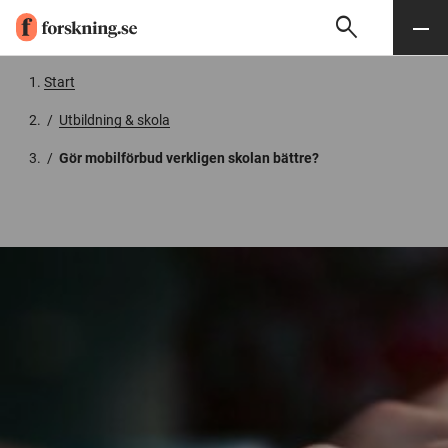
search
Sök
Meny
Gå till innehåll
Start
/
Utbildning & skola
/
Gör mobilförbud verkligen skolan bättre?