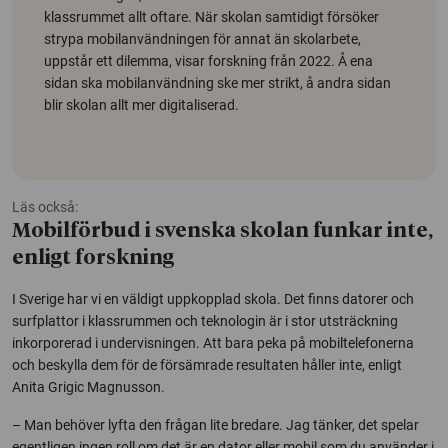
klassrummet allt oftare. När skolan samtidigt försöker
strypa mobilanvändningen för annat än skolarbete,
uppstår ett dilemma, visar forskning från 2022. Å ena
sidan ska mobilanvändning ske mer strikt, å andra sidan
blir skolan allt mer digitaliserad.
Läs också:
Mobilförbud i svenska skolan funkar inte,
enligt forskning
I Sverige har vi en väldigt uppkopplad skola. Det finns datorer och
surfplattor i klassrummen och teknologin är i stor utsträckning
inkorporerad i undervisningen. Att bara peka på mobiltelefonerna
och beskylla dem för de försämrade resultaten håller inte, enligt
Anita Grigic Magnusson.
– Man behöver lyfta den frågan lite bredare. Jag tänker, det spelar
egentligen ingen roll om det är en dator eller mobil som du använder i