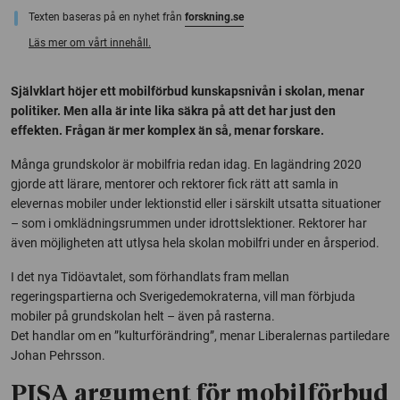
Texten baseras på en nyhet från
forskning.se
Läs mer om vårt innehåll.
Självklart höjer ett mobilförbud kunskapsnivån i skolan, menar
politiker. Men alla är inte lika säkra på att det har just den
effekten. Frågan är mer komplex än så, menar forskare.
Många grundskolor är mobilfria redan idag. En lagändring 2020
gjorde att lärare, mentorer och rektorer fick rätt att samla in
elevernas mobiler under lektionstid eller i särskilt utsatta situationer
– som i omklädningsrummen under idrottslektioner. Rektorer har
även möjligheten att utlysa hela skolan mobilfri under en årsperiod.
I det nya Tidöavtalet, som förhandlats fram mellan
regeringspartierna och Sverigedemokraterna, vill man förbjuda
mobiler på grundskolan helt – även på rasterna.
Det handlar om en ”kulturförändring”, menar Liberalernas partiledare
Johan Pehrsson.
PISA argument för mobilförbud