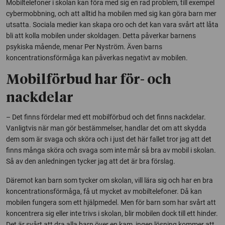
Mobiltelefoner i skolan kan föra med sig en rad problem, till exempel
cybermobbning, och att alltid ha mobilen med sig kan göra barn mer
utsatta. Sociala medier kan skapa oro och det kan vara svårt att låta
bli att kolla mobilen under skoldagen. Detta påverkar barnens
psykiska mående, menar Per Nyström. Även barns
koncentrationsförmåga kan påverkas negativt av mobilen.
Mobilförbud har för- och
nackdelar
– Det finns fördelar med ett mobilförbud och det finns nackdelar.
Vanligtvis när man gör bestämmelser, handlar det om att skydda
dem som är svaga och sköra och i just det här fallet tror jag att det
finns många sköra och svaga som inte mår så bra av mobil i skolan.
Så av den anledningen tycker jag att det är bra förslag.
Däremot kan barn som tycker om skolan, vill lära sig och har en bra
koncentrationsförmåga, få ut mycket av mobiltelefoner. Då kan
mobilen fungera som ett hjälpmedel. Men för barn som har svårt att
koncentrera sig eller inte trivs i skolan, blir mobilen dock till ett hinder.
Det är svårt att dra alla barn över en kam, ingen lösning kommer att