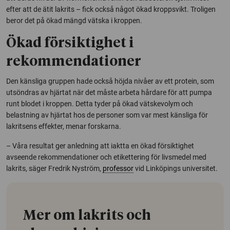
efter att de ätit lakrits – fick också något ökad kroppsvikt. Troligen
beror det på ökad mängd vätska i kroppen.
Ökad försiktighet i
rekommendationer
Den känsliga gruppen hade också höjda nivåer av ett protein, som
utsöndras av hjärtat när det måste arbeta hårdare för att pumpa
runt blodet i kroppen. Detta tyder på ökad vätskevolym och
belastning av hjärtat hos de personer som var mest känsliga för
lakritsens effekter, menar forskarna.
– Våra resultat ger anledning att iaktta en ökad försiktighet
avseende rekommendationer och etikettering för livsmedel med
lakrits, säger Fredrik Nyström,
professor
vid Linköpings universitet.
Mer om lakrits och