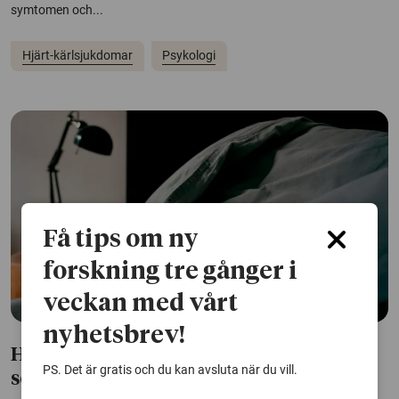
symtomen och...
Hjärt-kärlsjukdomar
Psykologi
Få tips om ny
forskning tre gånger i
veckan med vårt
nyhetsbrev!
Hjärtstopp kan ge långvariga
PS. Det är gratis och du kan avsluta när du vill.
sömnproblem