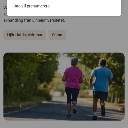
Jag vill prenumerera
Var femte person som överlever ett hjärtstopp drabbas av insomni,
som ofta hänger samman med annan ohälsa. Det visar en
avhandling från Linnéuniversitetet.
Hjärt-kärlsjukdomar
Sömn