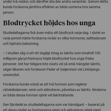
under två veckor, och därefter äta den andra varianten. Genom detta
kunde forskarna jämföra effekten av båda sorterna hos samma
person.
Blodtrycket höjdes hos unga
Studiedeltagarna fick även mäta sitt blodtryck varje dag. I slutet av
varje period mätte forskarna nivåer av olika hormoner, saltbalansen
och hjärtats belastning.
– I studien såg vi att ett dagligt intag av lakrits som innehöll 100
milligram glycyrrhizinsyra höjde blodtrycket hos unga friska
personer. Det har tidigare inte visats vid så små mängder lakrits,
säger läkaren och forskaren Peder af Geijerstam vid Linköpings
universitet.
Forskarna kunde också se att två hormon som reglerar
vätskebalansen, renin och aldosteron, påverkas av lakrits. Nivåerna
av båda dessa hormon sjönk vid lakritsätande.
Den fjärdedel av studiedeltagarna som var känsligast – baserat på
att deras nivåer av hormonerna renin och aldosteron sjönk mest