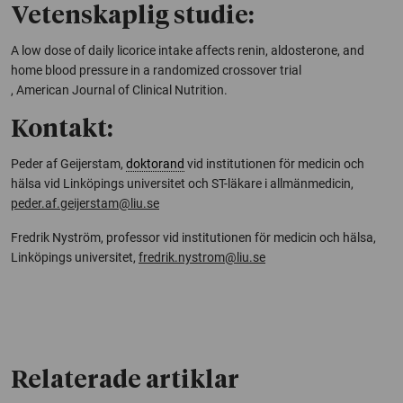
Vetenskaplig studie:
A low dose of daily licorice intake affects renin, aldosterone, and
home blood pressure in a randomized crossover trial
,
American Journal of Clinical Nutrition
.
Kontakt:
Peder af Geijerstam,
doktorand
vid institutionen för medicin och
hälsa vid Linköpings universitet och ST-läkare i allmänmedicin,
peder.af.geijerstam@liu.se
Fredrik Nyström, professor vid institutionen för medicin och hälsa,
Linköpings universitet,
fredrik.nystrom@liu.se
Relaterade artiklar