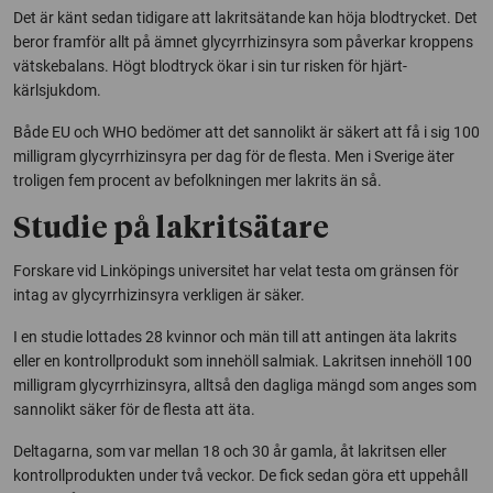
Det är känt sedan tidigare att lakritsätande kan höja blodtrycket. Det
beror framför allt på ämnet glycyrrhizinsyra som påverkar kroppens
vätskebalans. Högt blodtryck ökar i sin tur risken för hjärt-
kärlsjukdom.
Både EU och WHO bedömer att det sannolikt är säkert att få i sig 100
milligram glycyrrhizinsyra per dag för de flesta. Men i Sverige äter
troligen fem procent av befolkningen mer lakrits än så.
Studie på lakritsätare
Forskare vid Linköpings universitet har velat testa om gränsen för
intag av glycyrrhizinsyra verkligen är säker.
I en studie lottades 28 kvinnor och män till att antingen äta lakrits
eller en kontrollprodukt som innehöll salmiak. Lakritsen innehöll 100
milligram glycyrrhizinsyra, alltså den dagliga mängd som anges som
sannolikt säker för de flesta att äta.
Deltagarna, som var mellan 18 och 30 år gamla, åt lakritsen eller
kontrollprodukten under två veckor. De fick sedan göra ett uppehåll