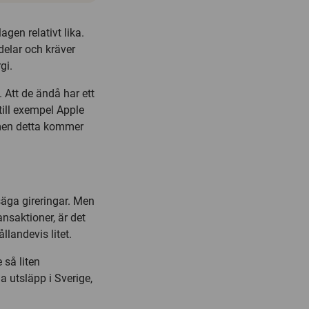
gen relativt lika.
ldelar och kräver
gi.
 Att de ändå har ett
till exempel Apple
 men detta kommer
 säga gireringar. Men
ansaktioner, är det
llandevis litet.
 så liten
a utsläpp i Sverige,