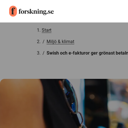
Gå till innehåll
Start
/
Miljö & klimat
/
Swish och e-fakturor ger grönast betal