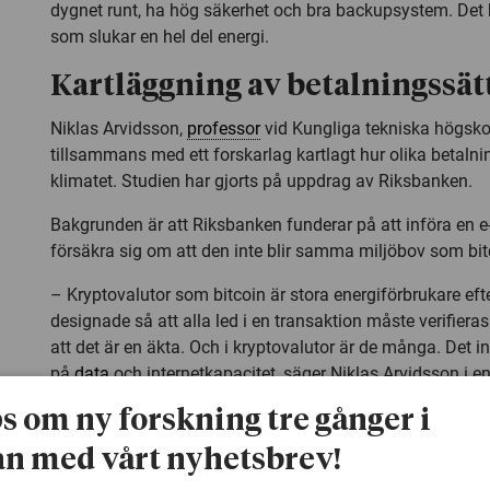
dygnet runt, ha hög säkerhet och bra backupsystem. Det 
som slukar en hel del energi.
Kartläggning av betalningssät
Niklas Arvidsson,
professor
vid Kungliga tekniska högsko
tillsammans med ett forskarlag kartlagt hur olika betalni
klimatet. Studien har gjorts på uppdrag av Riksbanken.
Bakgrunden är att Riksbanken funderar på att införa en e
försäkra sig om att den inte blir samma miljöbov som bit
– Kryptovalutor som bitcoin är stora energiförbrukare e
designade så att alla led i en transaktion måste verifieras 
att det är en äkta. Och i kryptovalutor är de många. Det i
på
data
och internetkapacitet, säger Niklas Arvidsson i
en
webbplats
.
ps om ny forskning tre gånger i
Kontanter största miljöboven
n med vårt nyhetsbrev!