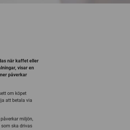
as när kaffet eller
lningar, visar en
oner påverkar
vsett om köpet
ja att betala via
påverkar miljön,
em som ska drivas