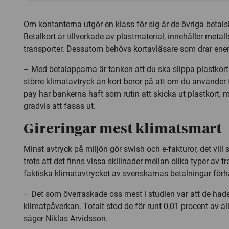
Om kontanterna utgör en klass för sig är de övriga betalsla
Betalkort är tillverkade av plastmaterial, innehåller metal
transporter. Dessutom behövs kortavläsare som drar ener
– Med betalapparna är tanken att du ska slippa plastkort.
större klimatavtryck än kort beror på att om du använder 
pay har bankerna haft som rutin att skicka ut plastkort,
gradvis att fasas ut.
Gireringar mest klimatsmart
Minst avtryck på miljön gör swish och e-fakturor, det vill
trots att det finns vissa skillnader mellan olika typer av tr
faktiska klimatavtrycket av svenskarnas betalningar förhå
– Det som överraskade oss mest i studien var att de hade
klimatpåverkan. Totalt stod de för runt 0,01 procent av all
säger Niklas Arvidsson.