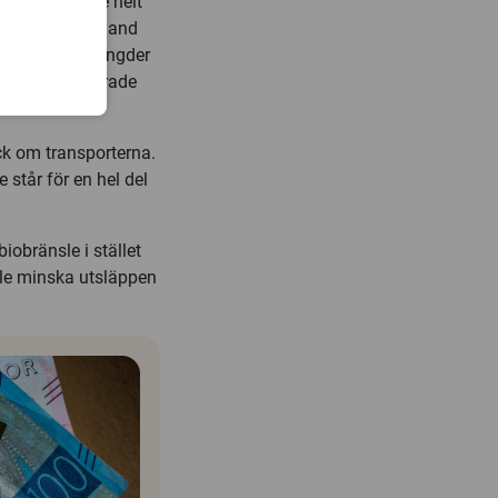
kontanter. Inte helt
k. Det beror bland
höver stora mängder
tom metallbaserade
ck om transporterna.
står för en hel del
obränsle i stället
ulle minska utsläppen