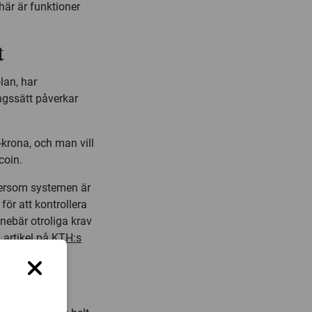
här är funktioner
t
lan, har
ngssätt påverkar
-krona, och man vill
coin.
ftersom systemen är
för att kontrollera
nnebär otroliga krav
 artikel på KTH:s