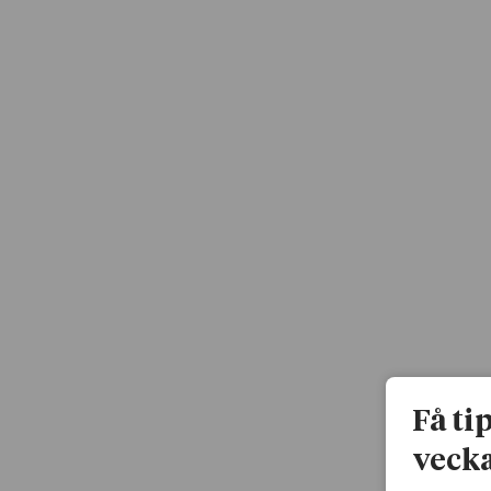
Få ti
vecka