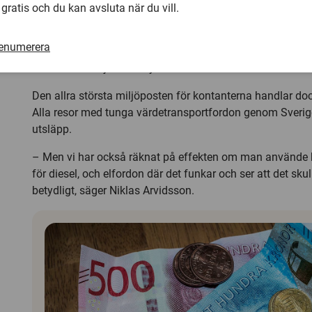
Studien jämför betalningar via appar, kort, gireringar och 
 gratis och du kan avsluta när du vill.
oväntat är det kontanterna som lämnar störst miljöavtryc
annat på att sedlar mestadels består av bomull, som be
renumerera
vatten och kemikalier för att trivas. Sedlarna har dessu
säkerhetsdetaljer och myntens metaller ska utvinnas.
Den allra största miljöposten för kontanterna handlar do
Alla resor med tunga värdetransportfordon genom Sverige 
utsläpp.
– Men vi har också räknat på effekten om man använde bi
för diesel, och elfordon där det funkar och ser att det sk
betydligt, säger Niklas Arvidsson.