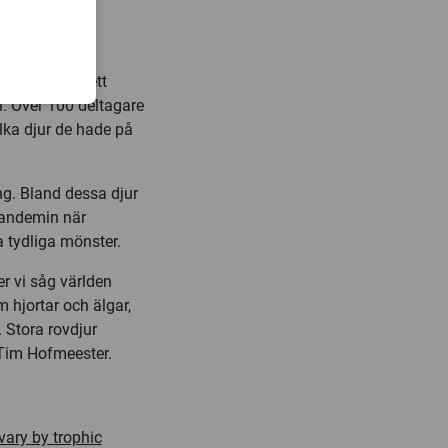
nom
data
från ett
 Över 100 deltagare
lka djur de hade på
ing. Bland dessa djur
pandemin när
a tydliga mönster.
r vi såg världen
m hjortar och älgar,
 Stora rovdjur
 Tim Hofmeester.
ary by trophic