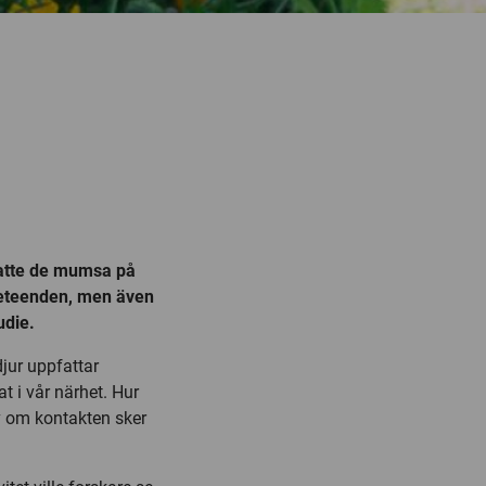
tsatte de mumsa på
beteenden, men även
udie.
djur uppfattar
 i vår närhet. Hur
v om kontakten sker