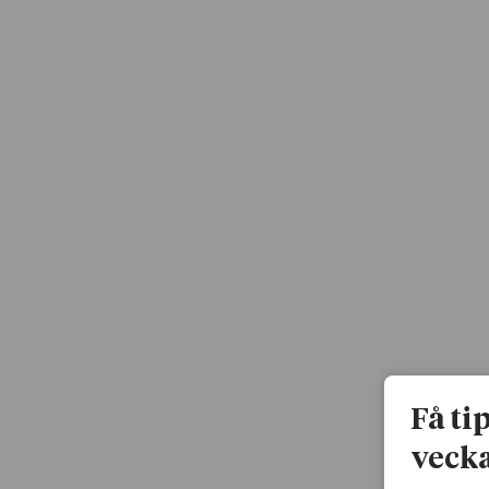
Få ti
vecka