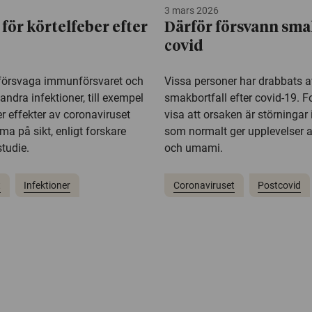
3 mars 2026
 för körtelfeber efter
Därför försvann sma
covid
försvaga immunförsvaret och
Vissa personer har drabbats a
andra infektioner, till exempel
smakbortfall efter covid-19. 
ler effekter av coronaviruset
visa att orsaken är störningar 
a på sikt, enligt forskare
som normalt ger upplevelser a
tudie.
och umami.
t
Infektioner
Coronaviruset
Postcovid