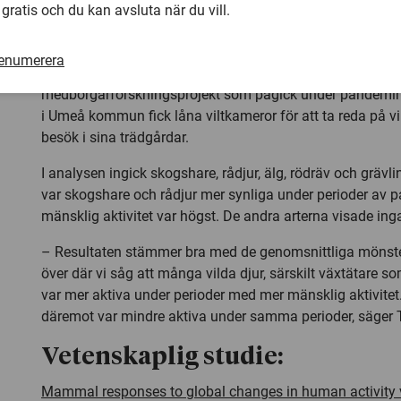
 gratis och du kan avsluta när du vill.
Viltkameror i Umeå
renumerera
Sveriges lantbruksuniversitet har bidragit till studien ge
medborgarforskningsprojekt som pågick under pandemin.
i Umeå kommun fick låna viltkameror för att ta reda på vi
besök i sina trädgårdar.
I analysen ingick skogshare, rådjur, älg, rödräv och grävl
var skogshare och rådjur mer synliga under perioder av 
mänsklig aktivitet var högst. De andra arterna visade ing
– Resultaten stämmer bra med de genomsnittliga mönste
över där vi såg att många vilda djur, särskilt växtätare so
var mer aktiva under perioder med mer mänsklig aktivitet.
däremot var mindre aktiva under samma perioder, säger
Vetenskaplig studie:
Mammal responses to global changes in human activity v