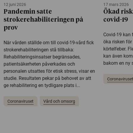
12 juni 2026
17 mars 2026
Pandemin satte
Ökad risk
strokerehabiliteringen på
covid-19
prov
Covid-19 kan 
öka risken för 
När vården ställde om till covid-19-vård fick
körtelfeber. F
strokerehabiliteringen stå tillbaka:
kan även komm
Rehabiliteringsinsatser begränsades,
bakom en ny s
patientsäkerheten påverkades och
personalen utsattes för etisk stress, visar en
studie. Resultaten pekar på behovet av att
Coronaviruse
ge rehabilitering en tydligare plats i...
Coronaviruset
Vård och omsorg