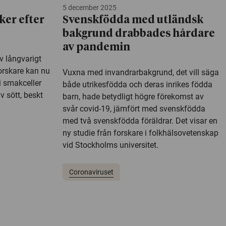
5 december 2025
ker efter
Svenskfödda med utländsk
bakgrund drabbades hårdare
av pandemin
v långvarigt
Forskare kan nu
Vuxna med invandrarbakgrund, det vill säga
i smakceller
både utrikesfödda och deras inrikes födda
v sött, beskt
barn, hade betydligt högre förekomst av
svår covid-19, jämfört med svenskfödda
med två svenskfödda föräldrar. Det visar en
ny studie från forskare i folkhälsovetenskap
vid Stockholms universitet.
Coronaviruset