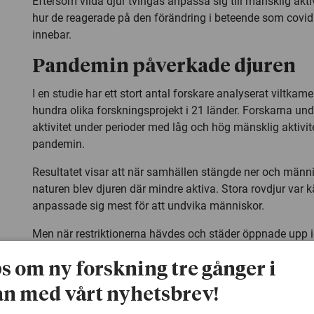
Eftersom vilda djur tvingas anpassa sig till mänsklig aktiv
hur de reagerade på den förändring i beteende som covi
innebar.
Pandemin påverkade djuren
I en studie har ett stort antal forskare analyserat viltkame
hundra olika forskningsprojekt i 21 länder. Forskarna un
aktivitet under perioder med låg och hög mänsklig aktivit
pandemin.
Resultatet visar att när samhällen stängde ner och männis
naturen blev djuren där mindre aktiva. Stora rovdjur var 
anpassade sig mest för att undvika människor.
Men när restriktionerna hävdes och städer öppnade upp 
också vissa djur dit, särskilt på natten.
ps om ny forskning tre gånger i
– Att lära oss mer om hur olika djur reagerar på mänsklig 
n med vårt nyhetsbrev!
oss samexistera, säger Tim Hofmeester som är forskare 
lantbruksuniversitet, SLU, i ett pressmeddelande.