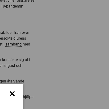
itet ville forskare se
d 19-pandemin
rabilder från över
dersökte djurens
et i
samband
med
kor sökte sig ut i
känsligast och
igen återvände
aktivitet kan hjälpa
vid Sveriges