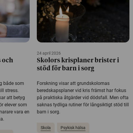
24 april 2026
s och
Skolors krisplaner brister i
stöd för barn i sorg
yg både som
Forskning visar att grundskolornas
ll stress.
beredskapsplaner vid kris främst har fokus
kar att betyg
på praktiska åtgärder vid dödsfall. Men ofta
ör elever som
saknas tydliga rutiner för långsiktigt stöd till
snarare vara en
barn i sorg.
a.
Skola
Psykisk hälsa