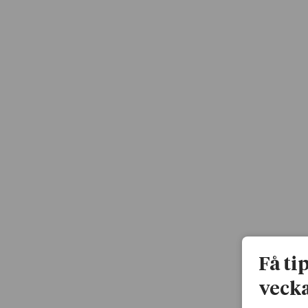
Få ti
vecka