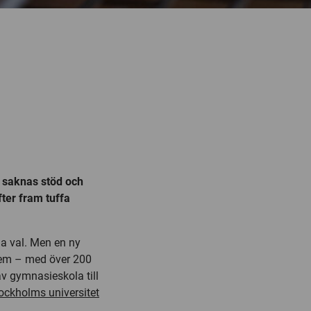
m saknas stöd och
fter fram tuffa
ga val. Men en ny
stem – med över 200
av gymnasieskola till
ockholms universitet