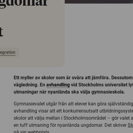
ngdomar
t
tegration
Ett myller av skolor som är svåra att jämföra. Dessuto
vägledning. En
avhandling
vid Stockholms universitet ly
utmaningar när nyanlända ska välja gymnasieskola.
Gymnasievalet utgår från att elever kan göra självständi
avhandling visar att ett konkurrensutsatt utbildningssy
skolor att välja mellan i Stockholmsområdet – gör valet 
en tuff utmaning för nyanlända ungdomar. Det skriver
St
på sin webbplats
.