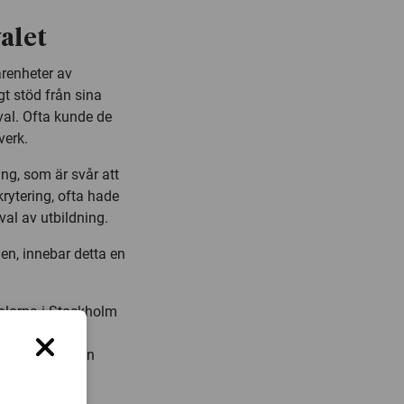
alet
arenheter av
gt stöd från sina
val. Ofta kunde de
verk.
ng, som är svår att
rytering, ofta hade
al av utbildning.
en, innebar detta en
kolorna i Stockholm
de deras
, säger Brendan