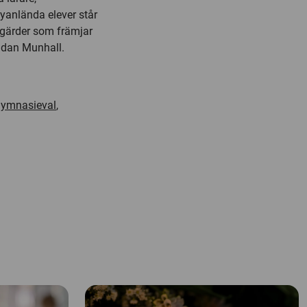
yanlända elever står
åtgärder som främjar
endan Munhall.
 gymnasieval
,