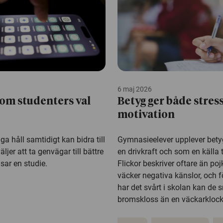
6 maj 2026
om studenters val
Betyg ger både stres
motivation
a håll samtidigt kan bidra till
Gymnasieelever upplever bet
äljer att ta genvägar till bättre
en drivkraft och som en källa ti
isar en studie.
Flickor beskriver oftare än poj
väcker negativa känslor, och f
har det svårt i skolan kan de 
bromskloss än en väckarklock