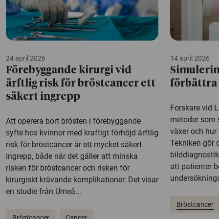
24 april 2026
14 april 2026
Förebyggande kirurgi vid
Simulerin
ärftlig risk för bröstcancer ett
förbättra
säkert ingrepp
Forskare vid L
metoder som s
Att operera bort brösten i förebyggande
växer och hur 
syfte hos kvinnor med kraftigt förhöjd ärftlig
Tekniken gör d
risk för bröstcancer är ett mycket säkert
bilddiagnosti
ingrepp, både när det gäller att minska
att patienter b
risken för bröstcancer och risken för
undersökningar
kirurgiskt krävande komplikationer. Det visar
en studie från Umeå...
Bröstcancer
Bröstcancer
Cancer