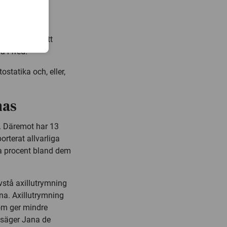
pererade
 som innebär att
a i fred.
statika och, eller,
nas
na. Däremot har 13
rterat allvarliga
a procent bland dem
avstå axillutrymning
na. Axillutrymning
om ger mindre
, säger Jana de