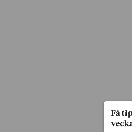
Få ti
vecka