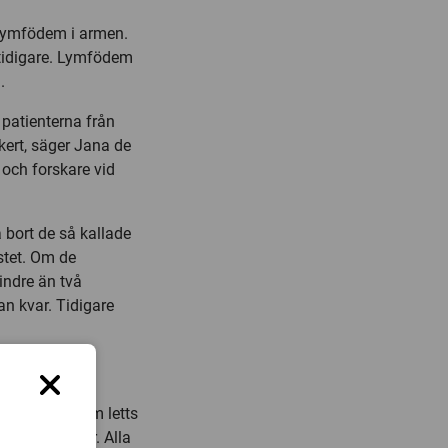
 lymfödem i armen.
 tidigare. Lymfödem
.
 patienterna från
kert, säger Jana de
 och forskare vid
 bort de så kallade
stet. Om de
indre än två
an kvar. Tidigare
er
Forskningen som letts
rån fem länder. Alla