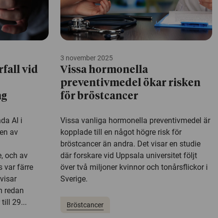
3 november 2025
fall vid
Vissa hormonella
preventivmedel ökar risken
ng
för bröstcancer
da AI i
Vissa vanliga hormonella preventivmedel är
len av
kopplade till en något högre risk för
bröstcancer än andra. Det visar en studie
, och av
där forskare vid Uppsala universitet följt
 var färre
över två miljoner kvinnor och tonårsflickor i
visar
Sverige.
m redan
till 29...
Bröstcancer