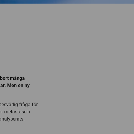
t bort många
mar. Men en ny
besvärlig fråga för
ar metastaser i
analyserats.