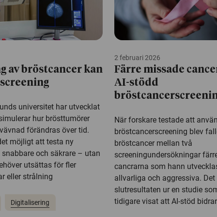
2 februari 2026
g av bröstcancer kan
Färre missade cancer
 screening
AI-stödd
bröstcancerscreeni
unds universitet har utvecklat
imulerar hur brösttumörer
När forskare testade att använ
vävnad förändras över tid.
bröstcancerscreening blev fal
et möjligt att testa ny
bröstcancer mellan två
k snabbare och säkrare – utan
screeningundersökningar färre
ehöver utsättas för fler
cancrarna som hann utvecklas
 eller strålning
allvarliga och aggressiva. Det 
slutresultaten ur en studie so
tidigare visat att AI-stöd bidrar 
Digitalisering