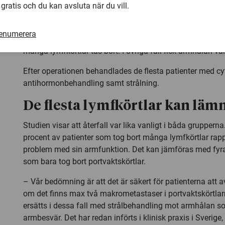
 gratis och du kan avsluta när du vill.
hade metastaser som var större än två millimeter i borto
portvaktskörtlar.
renumerera
En grupp patienter fick göra en så kallad axillutrymning,
många lymfkörtlar tas bort. I övriga fall fick armhålan var
Efter operationen behandlades de flesta patienter med cyto
antihormonbehandling samt strålning.
De flesta lymfkörtlar kan läm
Studien visar att återfall var lika vanligt i båda grupper
procent av patienter som tog bort många lymfkörtlar rappo
problem med sin armfunktion. Det kan jämföras med fyr
som bara tog bort portvaktskörtlar.
– Vår bedömning är att det är säkert för patienterna att 
om det finns max två makrometastaser i portvaktskörtlar
ersätts i dessa fall med strålbehandling mot armhålan s
armbesvär. Det har redan införts i klinisk praxis i Sverige