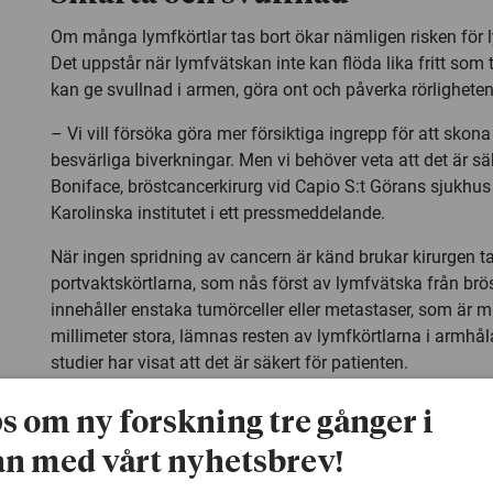
Om många lymfkörtlar tas bort ökar nämligen risken för
Det uppstår när lymfvätskan inte kan flöda lika fritt som
kan ge svullnad i armen, göra ont och påverka rörligheten
– Vi vill försöka göra mer försiktiga ingrepp för att skona
besvärliga biverkningar. Men vi behöver veta att det är sä
Boniface, bröstcancerkirurg vid Capio S:t Görans sjukhus
Karolinska institutet i ett pressmeddelande.
När ingen spridning av cancern är känd brukar kirurgen ta
portvaktskörtlarna, som nås först av lymfvätska från brö
innehåller enstaka tumörceller eller metastaser, som är m
millimeter stora, lämnas resten av lymfkörtlarna i armhål
studier har visat att det är säkert för patienten.
Patienter med större metastas
ps om ny forskning tre gånger i
Nu har en stor studie utrett läget för större metastaser. 
n med vårt nyhetsbrev!
från Karolinska institutet omfattar nära 2 800 patienter f