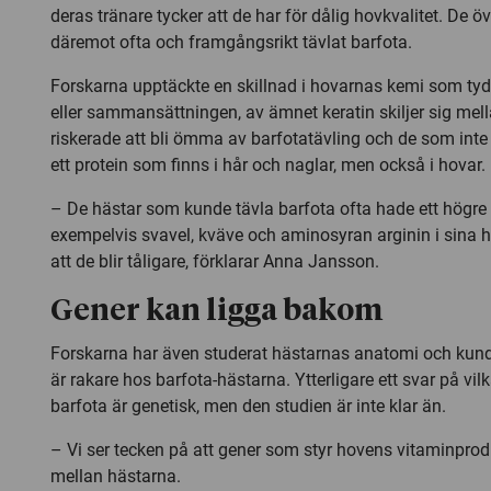
deras tränare tycker att de har för dålig hovkvalitet. De ö
däremot ofta och framgångsrikt tävlat barfota.
Forskarna upptäckte en skillnad i hovarnas kemi som ty
eller sammansättningen, av ämnet keratin skiljer sig me
riskerade att bli ömma av barfotatävling och de som inte 
ett protein som finns i hår och naglar, men också i hovar.
– De hästar som kunde tävla barfota ofta hade ett högre 
exempelvis svavel, kväve och aminosyran arginin i sina ho
att de blir tåligare, förklarar Anna Jansson.
Gener kan ligga bakom
Forskarna har även studerat hästarnas anatomi och kund
är rakare hos barfota-hästarna. Ytterligare ett svar på vi
barfota är genetisk, men den studien är inte klar än.
– Vi ser tecken på att gener som styr hovens vitaminprodu
mellan hästarna.