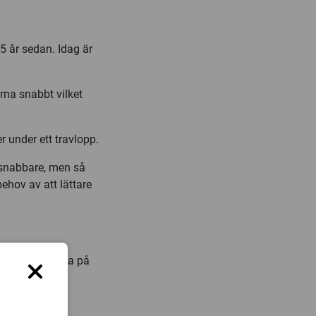
5 år sedan. Idag är
arna snabbt vilket
r under ett travlopp.
i snabbare, men så
behov av att lättare
 för att ta reda på
fessionell