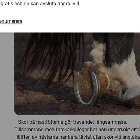
bedömning av hästens tävlingsmässiga skick om tränar
 gratis och du kan avsluta när du vill.
hovkvaliteten, säger Anna Jansson.
renumerera
Skor på hästfötterna gör travandet långsammare.
Tillsammans med forskarkollegor har hon undersökt ett 20
Hälften av hästarna har bara tävlat utan skor vid enstaka 