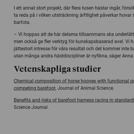
I ett annat stort projekt, där flera tusen hästar ingår, för
ta reda på i vilken utsträckning ärftlighet påverkar hovar 
barfota.
– Vi hoppas att de här delarna tillsammans ska underlät
men också ge fler verktyg för kunskapsbaserad avel. Vi h
jättestort intresse för våra resultat och det kommer inte b
utan många andra hästdiscipliner är nyfikna, säger Ann
Vetenskapliga studier
Chemical composition of horse hooves with functional qua
competing barefoot
,
Journal of Animal Science.
Benefits and risks of barefoot harness racing in standardb
Science Journal.