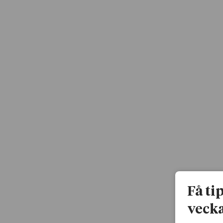
Få ti
vecka