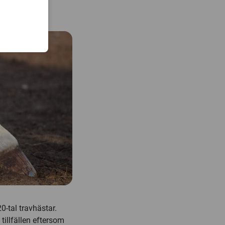
na vet mer om
-tal travhästar.
tillfällen eftersom