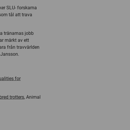
söker SLU- forskarna
som tål att trava
ta tränarnas jobb
ar märkt av ett
ara från travvärlden
a Jansson.
lities for
red trotters
, Animal