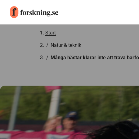
Gå till innehåll
Start
/
Natur & teknik
/
Många hästar klarar inte att trava barfo