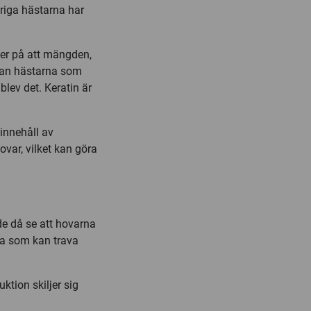
vriga hästarna har
der på att mängden,
llan hästarna som
blev det. Keratin är
innehåll av
var, vilket kan göra
e då se att hovarna
lka som kan trava
ktion skiljer sig