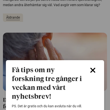
medan andra återhämtar sig väl. Vad avgör vem som klarar sig?
Åldrande
Få tips om ny
forskning tre gånger i
veckan med vårt
nyhetsbrev!
Döva undersköterskor förbättrar livet
PS. Det är gratis och du kan avsluta när du vill.
för äldre döva