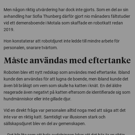
Men någon riktig utvärdering har dock inte gjorts. Som en del av sin
avhandling har Sofia Thunberg därför gjort nio månaders fältstudier
vid ett demensboende i Motala som skaffade en robotkatt redan
2019.
Hon konstaterar att robotdjuret inte ledde till mindre arbete för
personalen, snarare tvärtom.
Måste användas med eftertanke
Roboten blev ett nytt redskap som användes med eftertanke. Ibland
kunde den användas för att lugna de boende, men ibland kunde det
även bli bråkigt om vem som skulle ha katten i knät. En del äldre
reagerade även negativt på katten eftersom de identifierade sig som
hundmänniskor eller inte gillade djur.
Vid en direkt fråga var personalen alltid noga med att säga att det
inte var en riktig katt. Samtidigt var illusionen stark och
sällskapsdjuret blev en del av gemenskapen.