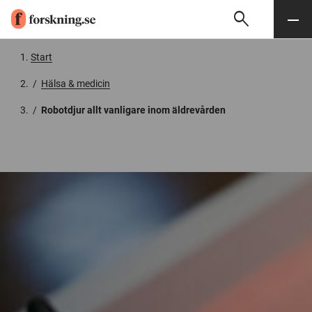
search
Sök
Meny
Gå till innehåll
Start
/
Hälsa & medicin
/
Robotdjur allt vanligare inom äldrevården