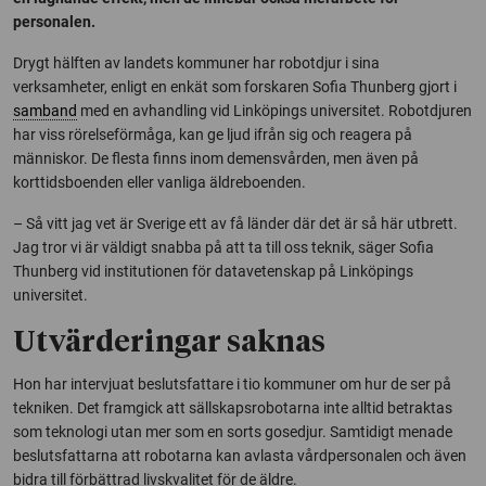
personalen.
Drygt hälften av landets kommuner har robotdjur i sina
verksamheter, enligt en enkät som forskaren Sofia Thunberg gjort i
samband
med en avhandling vid Linköpings universitet. Robotdjuren
har viss rörelseförmåga, kan ge ljud ifrån sig och reagera på
människor. De flesta finns inom demensvården, men även på
korttidsboenden eller vanliga äldreboenden.
– Så vitt jag vet är Sverige ett av få länder där det är så här utbrett.
Jag tror vi är väldigt snabba på att ta till oss teknik, säger Sofia
Thunberg vid institutionen för datavetenskap på Linköpings
universitet.
Utvärderingar saknas
Hon har intervjuat beslutsfattare i tio kommuner om hur de ser på
tekniken. Det framgick att sällskapsrobotarna inte alltid betraktas
som teknologi utan mer som en sorts gosedjur. Samtidigt menade
beslutsfattarna att robotarna kan avlasta vårdpersonalen och även
bidra till förbättrad livskvalitet för de äldre.