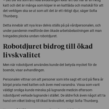
– Det blir lite som att hela avdelningen leker att det här är en riktig
katt och det är många som köper in en kattlåda och matskål för att
det verkligen ska se ut som att det är ett riktigt djur, säger Sofia
Thunberg.
Detta innebär att nya krav delvis ställs på på vårdpersonalen, och
under pandemin medförde den ökade arbetsbelastningen att man
tvingades plocka undan robotdjuret.
Robotdjuret bidrog till ökad
livskvalitet
Men när robotdjuret användes kunde det betyda mycket för de
boende, visar avhandlingen.
Personalen vittnar om att personer som inte sagt ett ord på flera år
börjat prata med katten och även med varandra. Vissa som varit
väldigt oroliga kunde minska på lugnande medicin eftersom
robotdjuret verkade lugnande i stället. De äldre fick även något att ta
hand om vilket bidrog till ökad livskvalitet, enligt Sofia Thunberg.