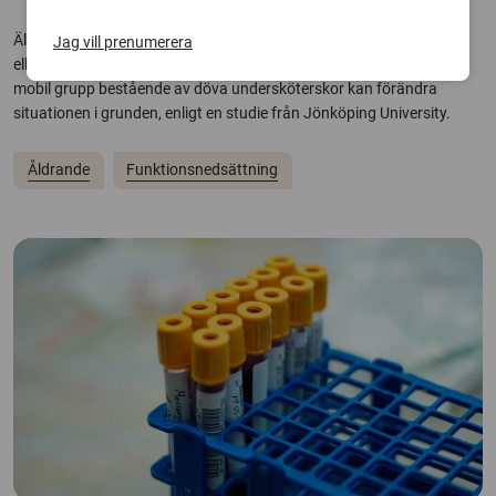
Äldre döva människor blir ibland tvungna att försöka läsa läppar
Jag vill prenumerera
eller skriva lappar i kommunikationen med vårdpersonal. Men en
mobil grupp bestående av döva undersköterskor kan förändra
situationen i grunden, enligt en studie från Jönköping University.
Åldrande
Funktionsnedsättning