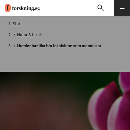
search
Sök
Meny
Gå till innehåll
Start
/
Natur & teknik
/
Humlor har lika bra lokalsinne som människor