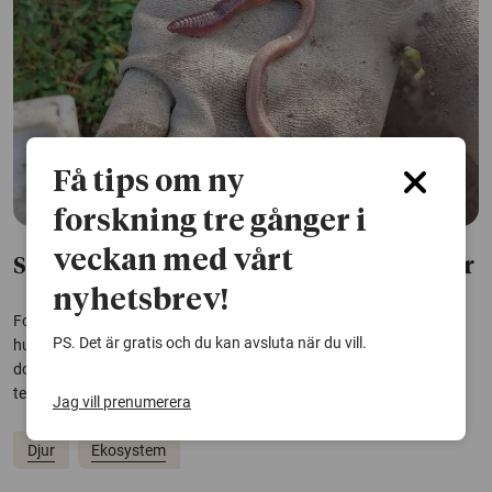
Få tips om ny
forskning tre gånger i
veckan med vårt
Så gräver daggmaskar – skanning ger svar
nyhetsbrev!
Forskare vid SLU har testat en metod som gör det möjligt att följa
PS. Det är gratis och du kan avsluta när du vill.
hur daggmaskar gräver i jorden. Det kan ge svar på hur maskarnas
dolda arbete under markytan påverkas av faktorer som fukt,
temperatur och jordbearbetning.
Jag vill prenumerera
Djur
Ekosystem