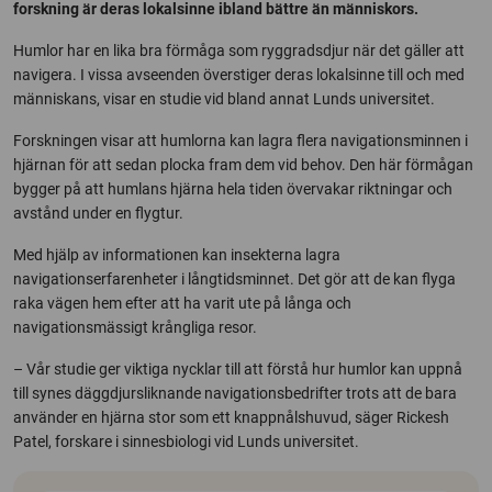
forskning är deras lokalsinne ibland bättre än människors.
Humlor har en lika bra förmåga som ryggradsdjur när det gäller att
navigera. I vissa avseenden överstiger deras lokalsinne till och med
människans, visar en studie vid bland annat Lunds universitet.
Forskningen visar att humlorna kan lagra flera navigationsminnen i
hjärnan för att sedan plocka fram dem vid behov. Den här förmågan
bygger på att humlans hjärna hela tiden övervakar riktningar och
avstånd under en flygtur.
Med hjälp av informationen kan insekterna lagra
navigationserfarenheter i långtidsminnet. Det gör att de kan flyga
raka vägen hem efter att ha varit ute på långa och
navigationsmässigt krångliga resor.
– Vår studie ger viktiga nycklar till att förstå hur humlor kan uppnå
till synes däggdjursliknande navigationsbedrifter trots att de bara
använder en hjärna stor som ett knappnålshuvud, säger Rickesh
Patel, forskare i sinnesbiologi vid Lunds universitet.