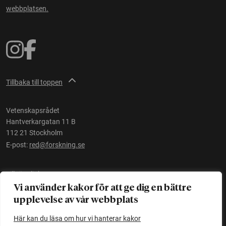
webbplatsen.
Tillbaka till toppen
Vetenskapsrådet
Hantverkargatan 11 B
112 21 Stockholm
E-post:
red@forskning.se
Tillgänglighet
Vi använder kakor för att ge dig en bättre
upplevelse av vår webbplats
Ett initiativ av
Vetenskapsrådet
Här kan du läsa om hur vi hanterar kakor