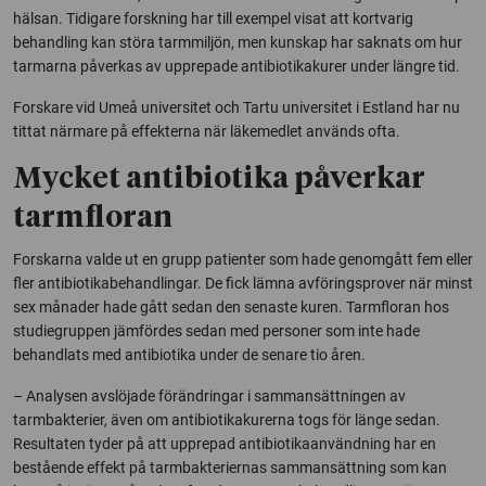
hälsan. Tidigare forskning har till exempel visat att kortvarig
behandling kan störa tarmmiljön, men kunskap har saknats om hur
tarmarna påverkas av upprepade antibiotikakurer under längre tid.
Forskare vid Umeå universitet och Tartu universitet i Estland har nu
tittat närmare på effekterna när läkemedlet används ofta.
Mycket antibiotika påverkar
tarmfloran
Forskarna valde ut en grupp patienter som hade genomgått fem eller
fler antibiotikabehandlingar. De fick lämna avföringsprover när minst
sex månader hade gått sedan den senaste kuren. Tarmfloran hos
studiegruppen jämfördes sedan med personer som inte hade
behandlats med antibiotika under de senare tio åren.
– Analysen avslöjade förändringar i sammansättningen av
tarmbakterier, även om antibiotikakurerna togs för länge sedan.
Resultaten tyder på att upprepad antibiotikaanvändning har en
bestående effekt på tarmbakteriernas sammansättning som kan