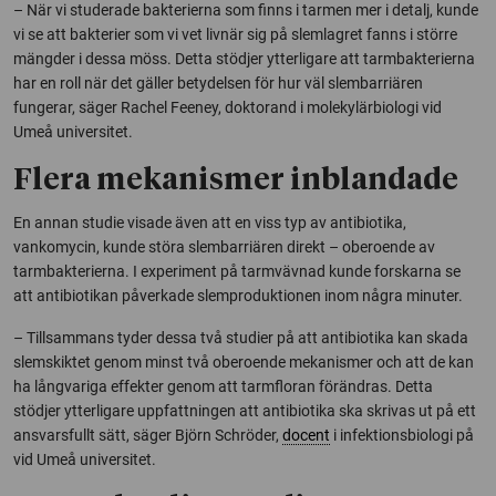
– När vi studerade bakterierna som finns i tarmen mer i detalj, kunde
vi se att bakterier som vi vet livnär sig på slemlagret fanns i större
mängder i dessa möss. Detta stödjer ytterligare att tarmbakterierna
har en roll när det gäller betydelsen för hur väl slembarriären
fungerar, säger Rachel Feeney, doktorand i molekylärbiologi vid
Umeå universitet.
Flera mekanismer inblandade
En annan studie visade även att en viss typ av antibiotika,
vankomycin, kunde störa slembarriären direkt – oberoende av
tarmbakterierna. I experiment på tarmvävnad kunde forskarna se
att antibiotikan påverkade slemproduktionen inom några minuter.
– Tillsammans tyder dessa två studier på att antibiotika kan skada
slemskiktet genom minst två oberoende mekanismer och att de kan
ha långvariga effekter genom att tarmfloran förändras. Detta
stödjer ytterligare uppfattningen att antibiotika ska skrivas ut på ett
ansvarsfullt sätt, säger Björn Schröder,
docent
i infektionsbiologi på
vid Umeå universitet.