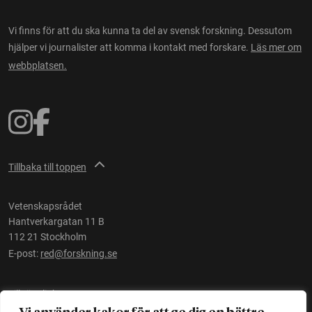
Vi finns för att du ska kunna ta del av svensk forskning. Dessutom
hjälper vi journalister att komma i kontakt med forskare.
Läs mer om
webbplatsen.
Tillbaka till toppen
Vetenskapsrådet
Hantverkargatan 11 B
112 21 Stockholm
E-post:
red@forskning.se
Tillgänglighet