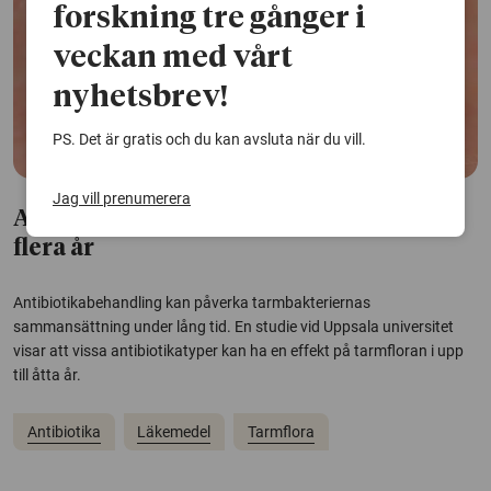
forskning tre gånger i
veckan med vårt
nyhetsbrev!
PS. Det är gratis och du kan avsluta när du vill.
Jag vill prenumerera
Antibiotika kan påverka tarmfloran i
flera år
Antibiotikabehandling kan påverka tarmbakteriernas
sammansättning under lång tid. En studie vid Uppsala universitet
visar att vissa antibiotikatyper kan ha en effekt på tarmfloran i upp
till åtta år.
Antibiotika
Läkemedel
Tarmflora