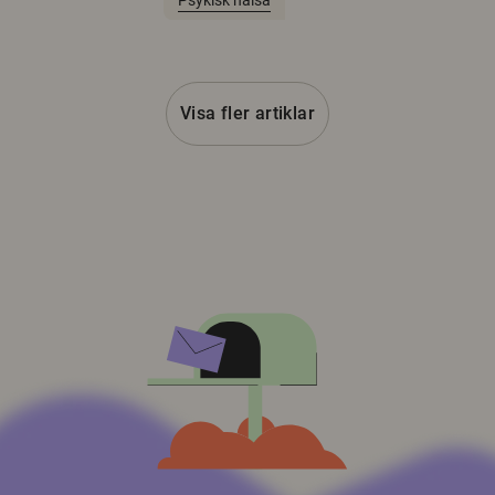
Psykisk hälsa
Visa fler artiklar