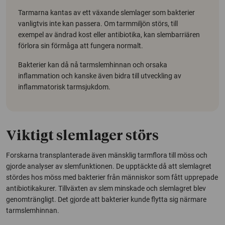
Tarmarna kantas av ett växande slemlager som bakterier
vanligtvis inte kan passera. Om tarmmiljön störs, till
exempel av ändrad kost eller antibiotika, kan slembarriären
förlora sin förmåga att fungera normalt.
Bakterier kan då nå tarmslemhinnan och orsaka
inflammation och kanske även bidra till utveckling av
inflammatorisk tarmsjukdom.
Viktigt slemlager störs
Forskarna transplanterade även mänsklig tarmflora till möss och
gjorde analyser av slemfunktionen. De upptäckte då att slemlagret
stördes hos möss med bakterier från människor som fått upprepade
antibiotikakurer. Tillväxten av slem minskade och slemlagret blev
genomträngligt. Det gjorde att bakterier kunde flytta sig närmare
tarmslemhinnan.