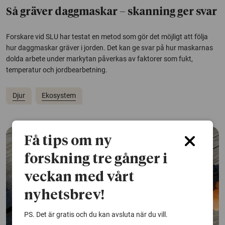
Så gräver daggmaskar – skanning ger svar
Forskare vid SLU har testat en metod som gör det möjligt att följa
hur daggmaskar gräver i jorden. Det kan ge svar på hur maskarnas
dolda arbete under markytan påverkas av faktorer som fukt,
temperatur och jordbearbetning.
Djur
Ekosystem
Få tips om ny
forskning tre gånger i
veckan med vårt
nyhetsbrev!
PS. Det är gratis och du kan avsluta när du vill.