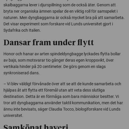
skalbaggarna lever i djurspillning som de också äter. Genom att
bryta ner organiska ämnen spelar de en viktig roll för samspelet i
naturen. Men dyngbaggarna är också mycket bra på att samarbeta.
Det visar experiment som forskare vid Lunds universitet gjort i
Sydafrika och Italien.
Dansar fram under flytt
Honor och hanar av arten spindeldyngbagge lyckades flytta bollar
av bajs, som motsvarar tio gånger deras egen kroppsvikt, över
vertikala hinder på 20 centimeter. De görs genom en slags
synkroniserad dans.
– Vi blev väldigt förvånade över att se att de kunde samarbeta och
hjälpas åt att flytta ett föremål utan att veta dess slutliga
destination. Detta är en förmåga som bara människor besitter. Vi
tror att dyngbaggarna använder taktil kommunikation, men det har
ännu inte bevisats, säger Claudia Tocco, biologiforskare vid Lunds
universitet.
Samkönat haveri