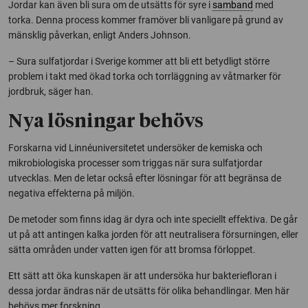
Jordar kan även bli sura om de utsätts för syre i
samband
med
torka. Denna process kommer framöver bli vanligare på grund av
mänsklig påverkan, enligt Anders Johnson.
– Sura sulfatjordar i Sverige kommer att bli ett betydligt större
problem i takt med ökad torka och torrläggning av våtmarker för
jordbruk, säger han.
Nya lösningar behövs
Forskarna vid Linnéuniversitetet undersöker de kemiska och
mikrobiologiska processer som triggas när sura sulfatjordar
utvecklas. Men de letar också efter lösningar för att begränsa de
negativa effekterna på miljön.
De metoder som finns idag är dyra och inte speciellt effektiva. De går
ut på att antingen kalka jorden för att neutralisera försurningen, eller
sätta områden under vatten igen för att bromsa förloppet.
Ett sätt att öka kunskapen är att undersöka hur bakteriefloran i
dessa jordar ändras när de utsätts för olika behandlingar. Men här
behövs mer forskning.