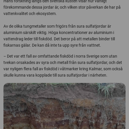
Hans forskning längs den svenska kusten visar hur vanligt
förekommande dessa jordar är, och vilken stor påverkan de har på
vattenkvalitet och ekosystem.
Av de olika tungmetaller som frigörs från sura sulfatjordar är
aluminium särskilt viktig. Höga koncentrationer av aluminium i
vattendrag leder till fiskdöd. Det beror på att metallen binder till
fiskarnas gälar. De kan då inte ta upp syre från vattnet.
– Det var ett fall av omfattande fiskdöd i norra Sverige som utan
tvekan orsakades av syra och metall från sura sulfatjordar, och det
var nyligen flera fall av fiskdöd i våtmarker kring Kalmar, som också
skulle kunna vara kopplade till sura sulfatjordar i närheten.