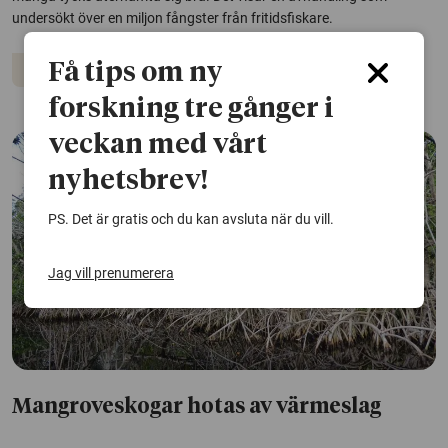
undersökt över en miljon fångster från fritidsfiskare.
Få tips om ny
Ekosystem
Fiskar
forskning tre gånger i
veckan med vårt
nyhetsbrev!
PS. Det är gratis och du kan avsluta när du vill.
Jag vill prenumerera
Mangroveskogar hotas av värmeslag