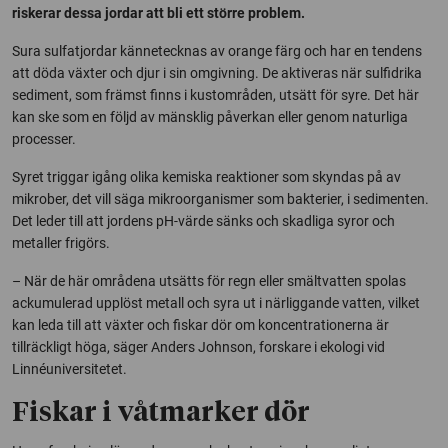
riskerar dessa jordar att bli ett större problem.
Sura sulfatjordar kännetecknas av orange färg och har en tendens
att döda växter och djur i sin omgivning. De aktiveras när sulfidrika
sediment, som främst finns i kustområden, utsätt för syre. Det här
kan ske som en följd av mänsklig påverkan eller genom naturliga
processer.
Syret triggar igång olika kemiska reaktioner som skyndas på av
mikrober, det vill säga mikroorganismer som bakterier, i sedimenten.
Det leder till att jordens pH-värde sänks och skadliga syror och
metaller frigörs.
– När de här områdena utsätts för regn eller smältvatten spolas
ackumulerad upplöst metall och syra ut i närliggande vatten, vilket
kan leda till att växter och fiskar dör om koncentrationerna är
tillräckligt höga, säger Anders Johnson, forskare i ekologi vid
Linnéuniversitetet.
Fiskar i våtmarker dör