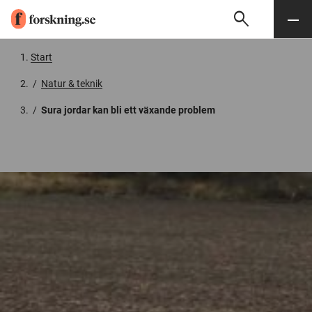
search
Sök
Meny
Gå till innehåll
Start
/
Natur & teknik
/
Sura jordar kan bli ett växande problem