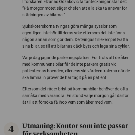
I forskaren Elzanas Odzakovic fältanteckningar står det:
”På morgonmötet säger chefen att alla ska ta ansvar för
städningen av bilarna.”
Sjuksköterskorna tvingas göra många sysslor som
egentligen inte hör till deras yrke eftersom det inte finns
någon annan som gör dem. De tvingas till exempel tvätta
sina bilar, se till att bilarnas däck byts och laga sina cyklar.
Varje dag jagar de parkeringsplatser. För trots att de åker
med kommunens bilar får de inte parkera gratis vid
patienternas boenden, eller ens vid vårdcentralerna när de
ska lämna in prover de har tagit på en patient.
Eftersom det råder brist på kommunbilar behöver de ofta
samåka med varandra. En stund varje morgon går därför
åt till att försöka få ihop vem som åker med vem.
Utmaning: Kontor som inte passar
4
för verksamheten