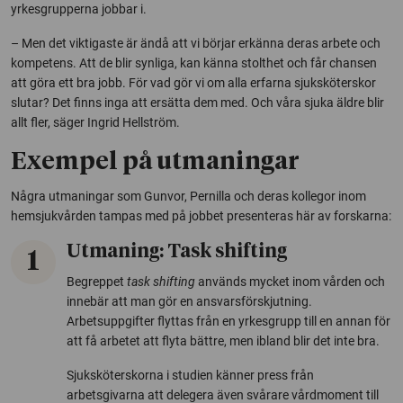
yrkesgrupperna jobbar i.
– Men det viktigaste är ändå att vi börjar erkänna deras arbete och
kompetens. Att de blir synliga, kan känna stolthet och får chansen
att göra ett bra jobb. För vad gör vi om alla erfarna sjuksköterskor
slutar? Det finns inga att ersätta dem med. Och våra sjuka äldre blir
allt fler, säger Ingrid Hellström.
Exempel på utmaningar
Några utmaningar som Gunvor, Pernilla och deras kollegor inom
hemsjukvården tampas med på jobbet presenteras här av forskarna:
Utmaning: Task shifting
1
Begreppet
task shifting
används mycket inom vården och
innebär att man gör en ansvarsförskjutning.
Arbetsuppgifter flyttas från en yrkesgrupp till en annan för
att få arbetet att flyta bättre, men ibland blir det inte bra.
Sjuksköterskorna i studien känner press från
arbetsgivarna att delegera även svårare vårdmoment till