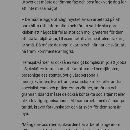
Utöver det måste de tömma fax och postfack varje dag för
att inte missa något.
– De måste lägga otroligt mycket av sin arbetstid på att
bara hitta rätt information och förstå vad de ska göra.
Risken att något blir fel är stor och möjligheterna för dem
att ställa följdfrågor, till exempel till vårdcentralens läkare,
är små. Då måste de ringa läkarna och här har de svårt att
nå fram, kommenterar Ingrid.
Hemsjukvården är också en väldigt komplex miljö att jobba
i. Sjuksköterskorna samarbetar ofta med hemtjänsten,
personliga assistenter, övrig vårdpersonal i
hemsjukvården, team från geriatriska kliniker eller andra
specialistteam och patienternas vänner, anhöriga och
grannar. Ibland måste de också kontakta socialtjänst eller
olika frivilligorganisationer. Att samarbeta med så många
tar tid, kräver förkunskaper och är svårt för dem som är
nya.
”Många av oss i hemsjukvården har arbetat länge inom