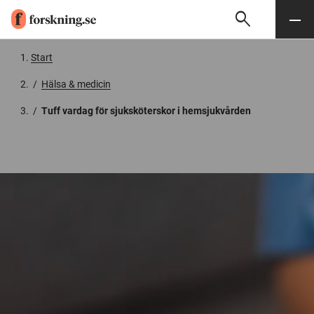
search
Sök
Meny
Gå till innehåll
Start
/
Hälsa & medicin
/
Tuff vardag för sjuksköterskor i hemsjukvården