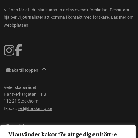
Vi finns för att du ska kunna ta del av svensk forskning. Dessutom
hjälper vi journalister att komma i kontakt med forskare.
Läs mer om
webbplatsen.
Tillbaka till toppen
Vetenskapsrådet
Hantverkargatan 11 B
112 21 Stockholm
E-post:
red@forskning.se
Tillgänglighet
Vi använder kakor för att ge dig en bättre