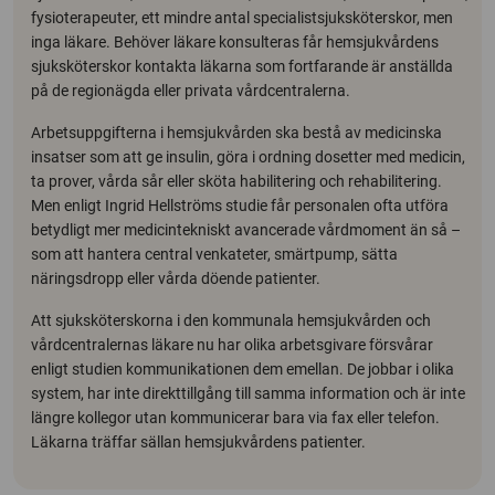
fysioterapeuter, ett mindre antal specialistsjuksköterskor, men
inga läkare. Behöver läkare konsulteras får hemsjukvårdens
sjuksköterskor kontakta läkarna som fortfarande är anställda
på de regionägda eller privata vårdcentralerna.
Arbetsuppgifterna i hemsjukvården ska bestå av medicinska
insatser som att ge insulin, göra i ordning dosetter med medicin,
ta prover, vårda sår eller sköta habilitering och rehabilitering.
Men enligt Ingrid Hellströms studie får personalen ofta utföra
betydligt mer medicintekniskt avancerade vårdmoment än så –
som att hantera central venkateter, smärtpump, sätta
näringsdropp eller vårda döende patienter.
Att sjuksköterskorna i den kommunala hemsjukvården och
vårdcentralernas läkare nu har olika arbetsgivare försvårar
enligt studien kommunikationen dem emellan. De jobbar i olika
system, har inte direkttillgång till samma information och är inte
längre kollegor utan kommunicerar bara via fax eller telefon.
Läkarna träffar sällan hemsjukvårdens patienter.