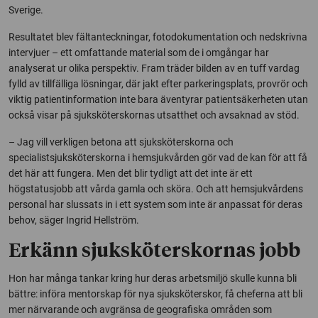
Sverige.
Resultatet blev fältanteckningar, fotodokumentation och nedskrivna
intervjuer – ett omfattande material som de i omgångar har
analyserat ur olika perspektiv. Fram träder bilden av en tuff vardag
fylld av tillfälliga lösningar, där jakt efter parkeringsplats, provrör och
viktig patientinformation inte bara äventyrar patientsäkerheten utan
också visar på sjuksköterskornas utsatthet och avsaknad av stöd.
– Jag vill verkligen betona att sjuksköterskorna och
specialistsjuksköterskorna i hemsjukvården gör vad de kan för att få
det här att fungera. Men det blir tydligt att det inte är ett
högstatusjobb att vårda gamla och sköra. Och att hemsjukvårdens
personal har slussats in i ett system som inte är anpassat för deras
behov, säger Ingrid Hellström.
Erkänn sjuksköterskornas jobb
Hon har många tankar kring hur deras arbetsmiljö skulle kunna bli
bättre: införa mentorskap för nya sjuksköterskor, få cheferna att bli
mer närvarande och avgränsa de geografiska områden som