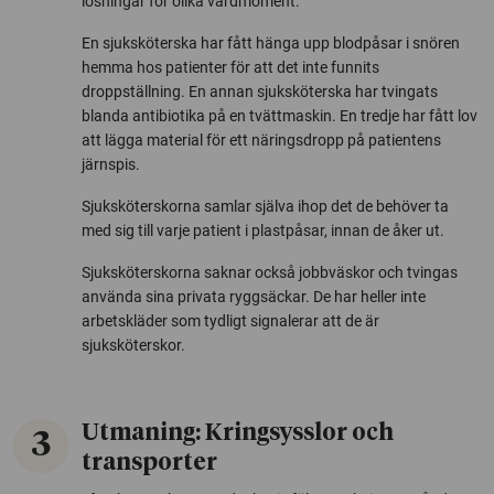
lösningar för olika vårdmoment.
En sjuksköterska har fått hänga upp blodpåsar i snören
hemma hos patienter för att det inte funnits
droppställning. En annan sjuksköterska har tvingats
blanda antibiotika på en tvättmaskin. En tredje har fått lov
att lägga material för ett näringsdropp på patientens
järnspis.
Sjuksköterskorna samlar själva ihop det de behöver ta
med sig till varje patient i plastpåsar, innan de åker ut.
Sjuksköterskorna saknar också jobbväskor och tvingas
använda sina privata ryggsäckar. De har heller inte
arbetskläder som tydligt signalerar att de är
sjuksköterskor.
Utmaning: Kringsysslor och
3
transporter