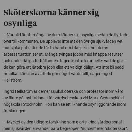
Sköterskorna känner sig
osynliga
– Vår bild är att många av dem känner sig osynliga sedan de flyttade
över till kommunen. De upplever inte att den övriga sjukvården vet
hur sjuka patienter de får ta hand om i dag, eller hur deras
arbetssituation ser ut. Många tvingas jobba med knappa resurser
och under dåliga förhållanden. Ingen kontrollerar heller vad de gör –
de kan göra ett jättebra jobb eller ett väldigt dåligt. Att inte bli sedd
urholkar känslan av att du gör något värdefullt, säger Ingrid
Hellström.
Ingrid Hellström är demenssjuksköterska och
professor
inom vård
av äldre på Institutionen för vårdvetenskap vid Marie Cederschiöld
högskola i Stockholm. Hon kan se ett liknande osynliggörande inom
forskningen.
– Mycket av den tidigare forskning som gjorts kring vårdpersonal i
hemsjukvården använder bara begreppen ”nurses” eller ”sköterskor”.