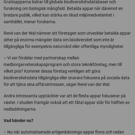
Gratisapparna bidrar till globala biodiversitetsdatabaser och
forskning om biologisk mångfald. Betalda appar når däremot en
bredare publik, vilket kan stärka en ökad miljömedvetenhet i
samhället, menar forskarna.
René van der Wal nämner att företagen som utvecklar betalda appar
sitter på enorma mängder data om biodiversitet som inte är
tillgängliga för exempelvis naturvård eller offentliga myndigheter.
– Vi ser fördelar med partnerskap mellan
medborgarvetenskapsprogram och stora teknikföretag, men till
vilket pris? Kommer dessa företag verkligen att göra
biodiversitetsdata tillgängliga eller snarare fokusera på sociala data
för att tjäna sina affärsintressen, säger René van der Wal.
Andra intressanta upptäckter var att de flesta appar fokuserar på
växter. I studien framgår också att ett fåtal appar står för hälften av
nedladdningarna.
Vad händer nu?
– Nu när automatiserade artigenkännings-appar finns och redan