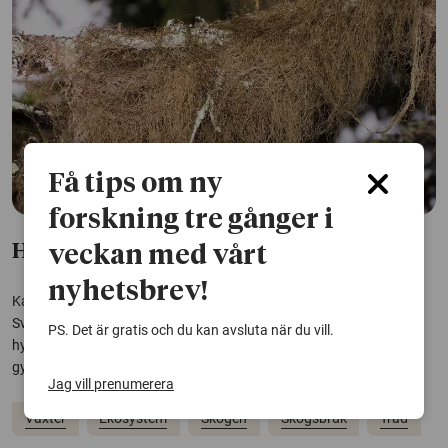
Få tips om ny
forskning tre gånger i
Hyggesfritt skogsbruk gynnar hänglavar
veckan med vårt
nyhetsbrev!
Kalavverkning har lett till att hänglavarna blivit betydligt färre i
Sveriges barrskogar. Nu visar ett långvarigt fältexperiment att
PS. Det är gratis och du kan avsluta när du vill.
hyggesfritt skogsbruk kan vara ett effektivt sätt att bevara och
gynna lavarna.
Jag vill prenumerera
Växter
Ekosystem
Skogen
Skogsbruk
Träd