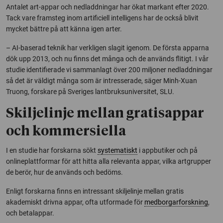
Antalet art-appar och nedladdningar har ökat markant efter 2020.
Tack vare framsteg inom artificiell intelligens har de också blivit
mycket bättre på att känna igen arter.
– AI-baserad teknik har verkligen slagit igenom. De första apparna
dök upp 2013, och nu finns det många och de används flitigt. I vår
studie identifierade vi sammanlagt över 200 miljoner nedladdningar
så det är väldigt många som är intresserade, säger Minh-Xuan
Truong, forskare på Sveriges lantbruksuniversitet, SLU.
Skiljelinje mellan gratisappar
och kommersiella
I en studie har forskarna sökt
systematiskt
i appbutiker och på
onlineplattformar för att hitta alla relevanta appar, vilka artgrupper
de berör, hur de används och bedöms.
Enligt forskarna finns en intressant skiljelinje mellan gratis
akademiskt drivna appar, ofta utformade för
medborgarforskning
,
och betalappar.