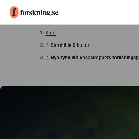
Gå till innehåll
Start
/
Samhälle & kultur
/
Nya fynd vid Vasaskeppets förlisningsp