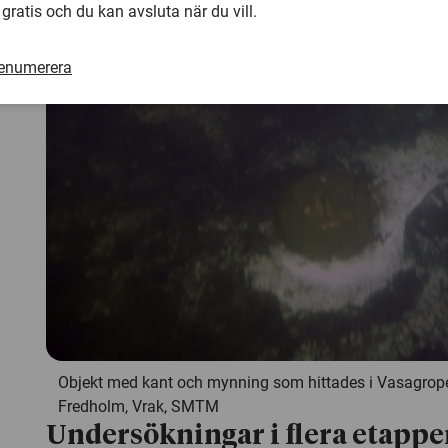
har hittats. Fyndet kan bidra till ny kunskap om hur origin
 gratis och du kan avsluta när du vill.
säger Fred Hocker.
renumerera
Objekt med kant och mynning som hittades i Vasagrope
Fredholm, Vrak, SMTM
Undersökningar i flera etappe