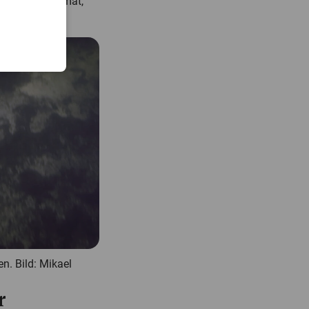
alet var utformat,
n. Bild: Mikael
r