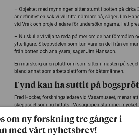
– Objektet med mynningen sitter stumt i botten på cirka 
är definitivt en sak vi vill titta närmare på, säger Jim H
vid Vrak och projektledare för undersökningarna, i ett p
– Nu skulle vi vilja ta reda på mer om de här föremålen
ytterligare. Skeppsdelen som kan vara en del från en märs
från botten och analysera, säger Jim Hansson.
En märskorg är en plattform som sitter i masten på sege
bland annat som arbetsplattform för båtsmännen.
Fynd kan ha suttit på bogspröt
Fred Hocker, forskningsledare vid Vasamuseet, menar at
skeppsdel som nu hittats i Vasagropen stämmer mycket 
märskorgarnas inre delar brukar se ut.
ps om ny forskning tre gånger i
– Det här kan vara en del av märskorgen som satt på Vas
n med vårt nyhetsbrev!
är ett viktigt fynd. Varken bogsprötet eller märskorgen s