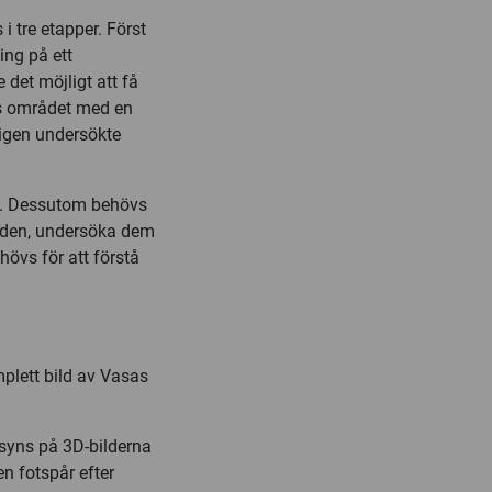
 tre etapper. Först
ing på ett
 det möjligt att få
es området med en
ligen undersökte
se. Dessutom behövs
ynden, undersöka dem
hövs för att förstå
plett bild av Vasas
syns på 3D-bilderna
n fotspår efter