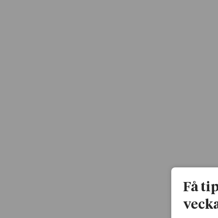
Få ti
vecka