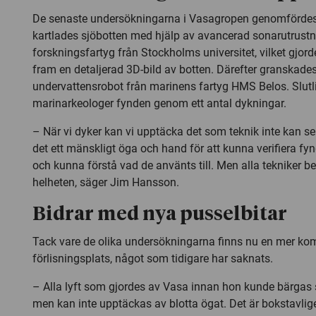
De senaste undersökningarna i Vasagropen genomfördes i
kartlades sjöbotten med hjälp av avancerad sonarutrustn
forskningsfartyg från Stockholms universitet, vilket gjorde
fram en detaljerad 3D-bild av botten. Därefter granskad
undervattensrobot från marinens fartyg HMS Belos. Slut
marinarkeologer fynden genom ett antal dykningar.
– När vi dyker kan vi upptäcka det som teknik inte kan 
det ett mänskligt öga och hand för att kunna verifiera f
och kunna förstå vad de använts till. Men alla tekniker be
helheten, säger Jim Hansson.
Bidrar med nya pusselbitar
Tack vare de olika undersökningarna finns nu en mer kom
förlisningsplats, något som tidigare har saknats.
– Alla lyft som gjordes av Vasa innan hon kunde bärgas 
men kan inte upptäckas av blotta ögat. Det är bokstavlige