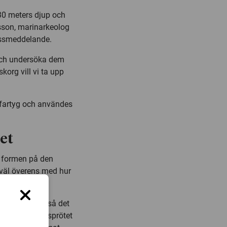
30 meters djup och
ansson, marinarkeolog
ressmeddelande.
 och undersöka dem
korg vill vi ta upp
lfartyg och användes
et
t formen på den
väl överens med hur
as bogspröt, så det
om satt på bogsprötet