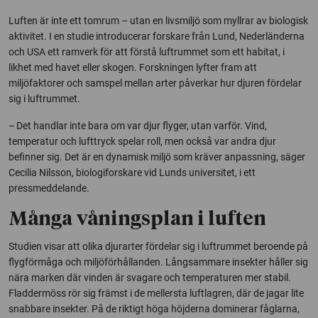
Luften är inte ett tomrum – utan en livsmiljö som myllrar av biologisk
aktivitet. I en studie introducerar forskare från Lund, Nederländerna
och USA ett ramverk för att förstå luftrummet som ett habitat, i
likhet med havet eller skogen. Forskningen lyfter fram att
miljöfaktorer och samspel mellan arter påverkar hur djuren fördelar
sig i luftrummet.
– Det handlar inte bara om var djur flyger, utan varför. Vind,
temperatur och lufttryck spelar roll, men också var andra djur
befinner sig. Det är en dynamisk miljö som kräver anpassning, säger
Cecilia Nilsson, biologiforskare vid Lunds universitet, i ett
pressmeddelande.
Många våningsplan i luften
Studien visar att olika djurarter fördelar sig i luftrummet beroende på
flygförmåga och miljöförhållanden. Långsammare insekter håller sig
nära marken där vinden är svagare och temperaturen mer stabil.
Fladdermöss rör sig främst i de mellersta luftlagren, där de jagar lite
snabbare insekter. På de riktigt höga höjderna dominerar fåglarna,