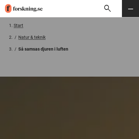
search
Sök
Meny
Gå till innehåll
Start
/
Natur & teknik
/
Så samsas djuren i luften