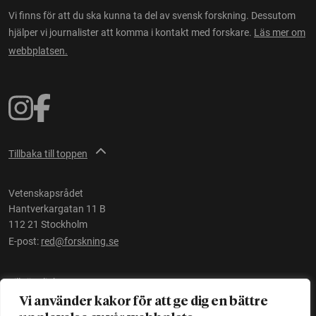
Vi finns för att du ska kunna ta del av svensk forskning. Dessutom
hjälper vi journalister att komma i kontakt med forskare.
Läs mer om
webbplatsen.
Tillbaka till toppen
Vetenskapsrådet
Hantverkargatan 11 B
112 21 Stockholm
E-post:
red@forskning.se
Tillgänglighet
Vi använder kakor för att ge dig en bättre