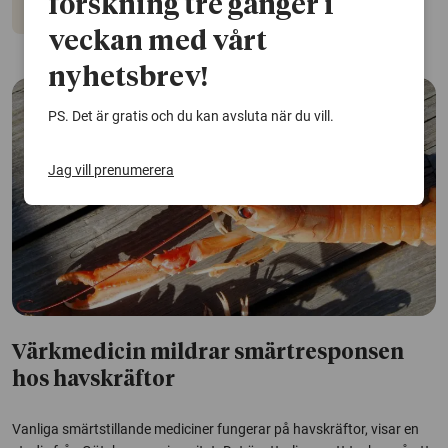
forskning tre gånger i
Djur
Ekosystem
veckan med vårt
nyhetsbrev!
PS. Det är gratis och du kan avsluta när du vill.
Jag vill prenumerera
Värkmedicin mildrar smärtresponsen
hos havskräftor
Vanliga smärtstillande mediciner fungerar på havskräftor, visar en