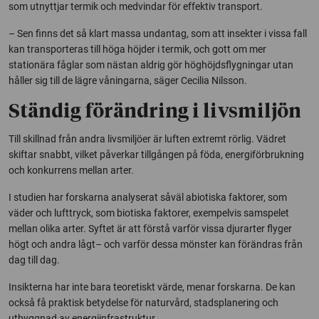
som utnyttjar termik och medvindar för effektiv transport.
– Sen finns det så klart massa undantag, som att insekter i vissa fall
kan transporteras till höga höjder i termik, och gott om mer
stationära fåglar som nästan aldrig gör höghöjdsflygningar utan
håller sig till de lägre våningarna, säger Cecilia Nilsson.
Ständig förändring i livsmiljön
Till skillnad från andra livsmiljöer är luften extremt rörlig. Vädret
skiftar snabbt, vilket påverkar tillgången på föda, energiförbrukning
och konkurrens mellan arter.
I studien har forskarna analyserat såväl abiotiska faktorer, som
väder och lufttryck, som biotiska faktorer, exempelvis samspelet
mellan olika arter. Syftet är att förstå varför vissa djurarter flyger
högt och andra lågt– och varför dessa mönster kan förändras från
dag till dag.
Insikterna har inte bara teoretiskt värde, menar forskarna. De kan
också få praktisk betydelse för naturvård, stadsplanering och
utbyggnad av energiinfrastruktur.