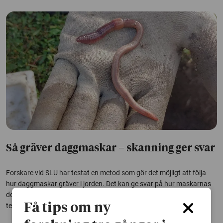
Så gräver daggmaskar – skanning ger svar
Forskare vid SLU har testat en metod som gör det möjligt att följa
hur daggmaskar gräver i jorden. Det kan ge svar på hur maskarnas
dolda arbete under markytan påverkas av faktorer som fukt,
Få tips om ny
temperatur och jordbearbetning.