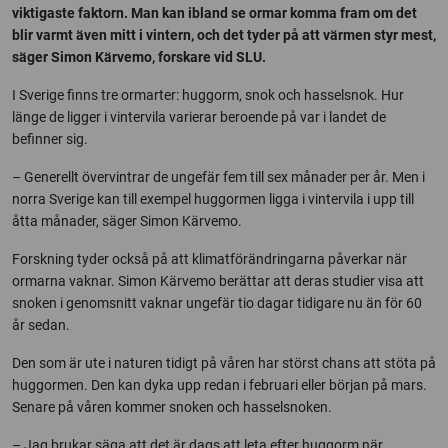
viktigaste faktorn. Man kan ibland se ormar komma fram om det
blir varmt även mitt i vintern, och det tyder på att värmen styr mest,
säger Simon Kärvemo, forskare vid SLU.
I Sverige finns tre ormarter: huggorm, snok och hasselsnok. Hur
länge de ligger i vintervila varierar beroende på var i landet de
befinner sig.
– Generellt övervintrar de ungefär fem till sex månader per år. Men i
norra Sverige kan till exempel huggormen ligga i vintervila i upp till
åtta månader, säger Simon Kärvemo.
Forskning tyder också på att klimatförändringarna påverkar när
ormarna vaknar. Simon Kärvemo berättar att deras studier visa att
snoken i genomsnitt vaknar ungefär tio dagar tidigare nu än för 60
år sedan.
Den som är ute i naturen tidigt på våren har störst chans att stöta på
huggormen. Den kan dyka upp redan i februari eller början på mars.
Senare på våren kommer snoken och hasselsnoken.
– Jag brukar säga att det är dags att leta efter huggorm när