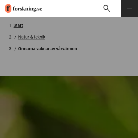
search
Sök
Meny
Gå till innehåll
Start
/
Natur & teknik
/
Ormarna vaknar av vårvärmen