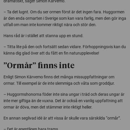
dramatiskt, säger Simon Kärvemo.
– Ta det lugnt. Om du ser ormen först är det ingen fara. Huggormen
är den enda ormarten i Sverige som kan vara farlig, men den gör inga
utfall om man inte kommer riktigt nära och stör den.
Hans råd är i stället att stanna upp en stund.
– Titta lite på den och fortsätt sedan vidare. Förhoppningsvis kan du
känna dig glad över att du fått en fin naturupplevelse!
”Ormår” finns inte
Enligt Simon Kärvemo finns det många missuppfattningar om
ormar. Till exempel är de inte slemmiga och våta som groddjur.
– Huggormshonorna föder inte sina ungar i träd och deras ungar är
inte mer giftiga än de vuxna. Det är också en vanlig uppfattning att
ormar är döva, men det stämmer inte riktigt heller.
En annan seglivad idé är att vissa år skulle vara särskilda “ormår”.
– Det är egentligen bara trams.