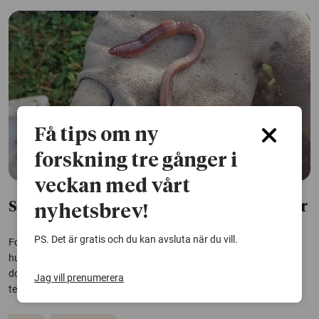
Få tips om ny
forskning tre gånger i
veckan med vårt
Så gräver daggmaskar – skanning ger svar
nyhetsbrev!
PS. Det är gratis och du kan avsluta när du vill.
Forskare vid SLU har testat en metod som gör det möjligt att följa
hur daggmaskar gräver i jorden. Det kan ge svar på hur maskarnas
dolda arbete under markytan påverkas av faktorer som fukt,
Jag vill prenumerera
temperatur och jordbearbetning.