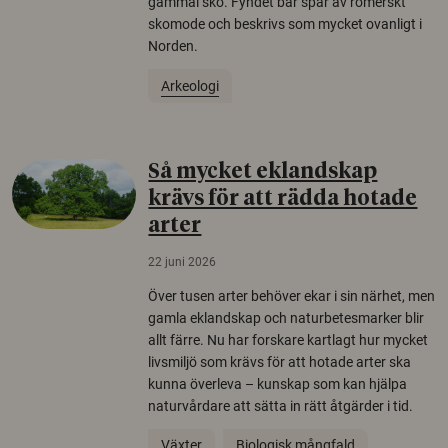
gammal sko. Fyndet bär spår av romerskt
skomode och beskrivs som mycket ovanligt i
Norden.
Arkeologi
Så mycket eklandskap
krävs för att rädda hotade
arter
22 juni 2026
Över tusen arter behöver ekar i sin närhet, men
gamla eklandskap och naturbetesmarker blir
allt färre. Nu har forskare kartlagt hur mycket
livsmiljö som krävs för att hotade arter ska
kunna överleva – kunskap som kan hjälpa
naturvårdare att sätta in rätt åtgärder i tid.
Växter
Biologisk mångfald