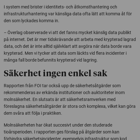
I system med brister i identitets- och åtkomsthantering och
infrastrukturhantering var känsliga data ofta lätt att komma åt för
den som lyckades komma in.
– Överlag observerade vi att det fanns mycket känslig data publikt
på internet. Det är mer tidskrävande att arbeta med krypterad lagrad
data, och det är inte alltid självklart att avgöra när data borde vara
krypterad. Men vi tycker att data som läckts vid flera incidenter i
många fall borde befunnits krypterad vid lagring.
Säkerhet ingen enkel sak
Rapporten från FOI tar också upp de säkerhetsåtgärder som
rekommenderas av erkända institutioner och auktoriteter inom
molnsäkerhet. En slutsats är att säkerhetsramverken med
föreslagna säkerhetsåtgärder är stora och komplexa, vilket kan göra
dem svåra att följa i praktiken.
Molnsäkerheten har ökat succesivt under den studerade
tioårsperioden. I rapporten ges förslag på åtgärder som kan
förhindra säkerhetsincidenter, exempelvis infrastruktur som kod