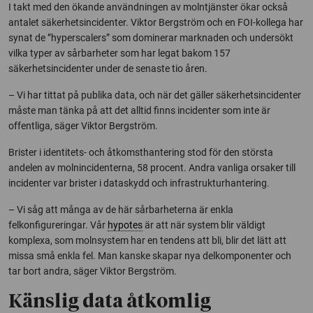
I takt med den ökande användningen av molntjänster ökar också
antalet säkerhetsincidenter. Viktor Bergström och en FOI-kollega har
synat de ”hyperscalers” som dominerar marknaden och undersökt
vilka typer av sårbarheter som har legat bakom 157
säkerhetsincidenter under de senaste tio åren.
– Vi har tittat på publika data, och när det gäller säkerhetsincidenter
måste man tänka på att det alltid finns incidenter som inte är
offentliga, säger Viktor Bergström.
Brister i identitets- och åtkomsthantering stod för den största
andelen av molnincidenterna, 58 procent. Andra vanliga orsaker till
incidenter var brister i dataskydd och infrastrukturhantering.
– Vi såg att många av de här sårbarheterna är enkla
felkonfigureringar. Vår
hypotes
är att när system blir väldigt
komplexa, som molnsystem har en tendens att bli, blir det lätt att
missa små enkla fel. Man kanske skapar nya delkomponenter och
tar bort andra, säger Viktor Bergström.
Känslig data åtkomlig