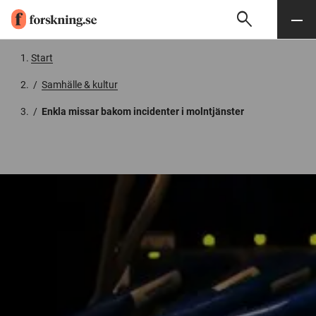
search
Sök
Meny
Gå till innehåll
Start
/
Samhälle & kultur
/
Enkla missar bakom incidenter i moln­tjänster