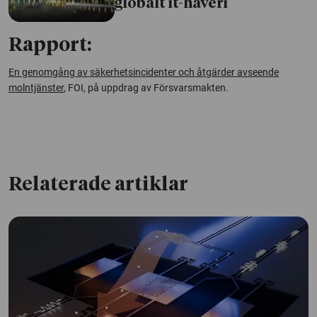
globalt it-haveri
Rapport:
En genomgång av säkerhetsincidenter och åtgärder avseende
molntjänster
, FOI, på uppdrag av Försvarsmakten.
Relaterade artiklar