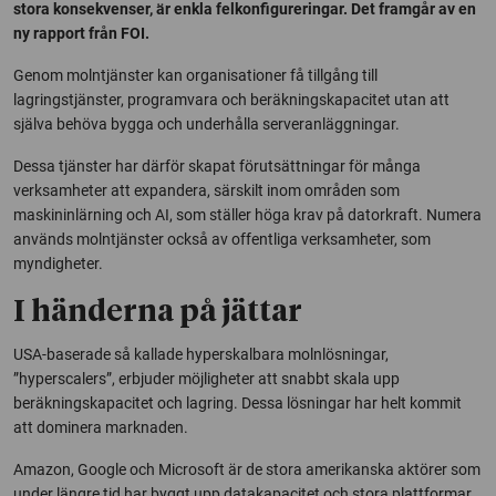
stora konsekvenser, är enkla felkonfigureringar. Det framgår av en
ny rapport från FOI.
Genom molntjänster kan organisationer få tillgång till
lagringstjänster, programvara och beräkningskapacitet utan att
själva behöva bygga och underhålla serveranläggningar.
Dessa tjänster har därför skapat förutsättningar för många
verksamheter att expandera, särskilt inom områden som
maskininlärning och AI, som ställer höga krav på datorkraft. Numera
används molntjänster också av offentliga verksamheter, som
myndigheter.
I händerna på jättar
USA-baserade så kallade hyperskalbara molnlösningar,
”hyperscalers”, erbjuder möjligheter att snabbt skala upp
beräkningskapacitet och lagring. Dessa lösningar har helt kommit
att dominera marknaden.
Amazon, Google och Microsoft är de stora amerikanska aktörer som
under längre tid har byggt upp datakapacitet och stora plattformar