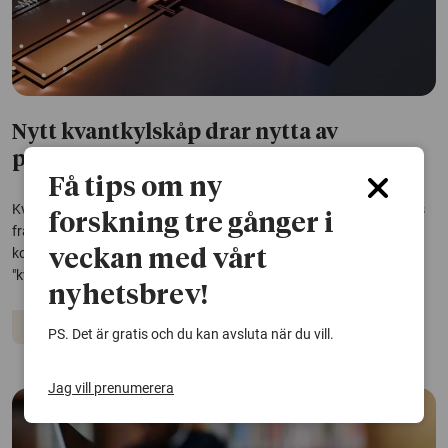
Nytt kvantkylskåp drar nytta av
problematiskt brus
Få tips om ny
Kvantdatorer kräver extremt låga temperaturer, men störande brus
forskning tre gånger i
från dagens kylsystem får den känsliga kvantinformationen att
kollapsa. Nu har forskare använt bruset för att driva ett minimalt
veckan med vårt
"kvantkylskåp" som kan styra värme och energi med hög precision.
nyhetsbrev!
Digitalisering
PS. Det är gratis och du kan avsluta när du vill.
Jag vill prenumerera