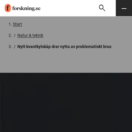
search
Sök
Meny
Gå till innehåll
Start
/
Natur & teknik
/
Nytt kvantkylskåp drar nytta av problematiskt brus