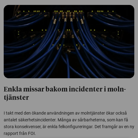
Enkla missar bakom incidenter i moln­
tjänster
I takt med den ökande användningen av molntjänster ökar också
antalet säkerhetsincidenter. Många av sårbarheterna, som kan få
stora konsekvenser, är enkla felkonfigureringar. Det framgår av en ny
rapport från FOI.