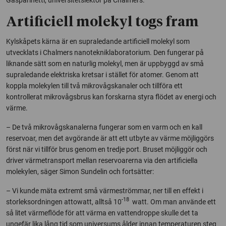
Artificiell molekyl togs fram
Kylskåpets kärna är en supraledande artificiell molekyl som
utvecklats i Chalmers nanotekniklaboratorium. Den fungerar på
liknande sätt som en naturlig molekyl, men är uppbyggd av små
supraledande elektriska kretsar i stället för atomer. Genom att
koppla molekylen till två mikrovågskanaler och tillföra ett
kontrollerat mikrovågsbrus kan forskarna styra flödet av energi och
värme.
– De två mikrovågskanalerna fungerar som en varm och en kall
reservoar, men det avgörande är att ett utbyte av värme möjliggörs
först när vi tillför brus genom en tredje port. Bruset möjliggör och
driver värmetransport mellan reservoarerna via den artificiella
molekylen, säger Simon Sundelin och fortsätter:
– Vi kunde mäta extremt små värmeströmmar, ner till en effekt i
-18
storleksordningen attowatt, alltså 10
watt. Om man använde ett
så litet värmeflöde för att värma en vattendroppe skulle det ta
ungefär lika lång tid som universums ålder innan temperaturen steg