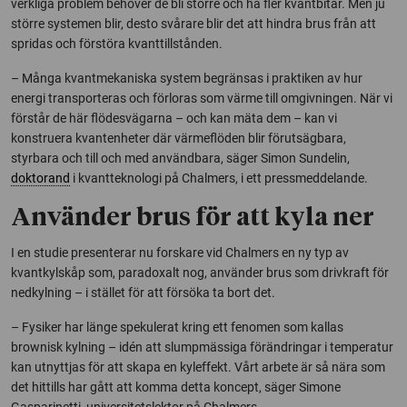
verkliga problem behöver de bli större och ha fler kvantbitar. Men ju
större systemen blir, desto svårare blir det att hindra brus från att
spridas och förstöra kvanttillstånden.
– Många kvantmekaniska system begränsas i praktiken av hur
energi transporteras och förloras som värme till omgivningen. När vi
förstår de här flödesvägarna – och kan mäta dem – kan vi
konstruera kvantenheter där värmeflöden blir förutsägbara,
styrbara och till och med användbara, säger Simon Sundelin,
doktorand
i kvantteknologi på Chalmers, i ett pressmeddelande.
Använder brus för att kyla ner
I en studie presenterar nu forskare vid Chalmers en ny typ av
kvantkylskåp som, paradoxalt nog, använder brus som drivkraft för
nedkylning – i stället för att försöka ta bort det.
– Fysiker har länge spekulerat kring ett fenomen som kallas
brownisk kylning – idén att slumpmässiga förändringar i temperatur
kan utnyttjas för att skapa en kyleffekt. Vårt arbete är så nära som
det hittills har gått att komma detta koncept, säger Simone
Gasparinetti, universitetslektor på Chalmers.