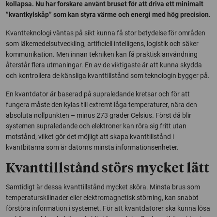
kollapsa. Nu har forskare använt bruset för att driva ett minimalt
”kvantkylskåp” som kan styra värme och energi med hög precision.
Kvantteknologi väntas på sikt kunna få stor betydelse för områden
som läkemedelsutveckling, artificiell intelligens, logistik och säker
kommunikation. Men innan tekniken kan få praktisk användning
återstår flera utmaningar. En av de viktigaste är att kunna skydda
och kontrollera de känsliga kvanttillstånd som teknologin bygger på.
En kvantdator är baserad på supraledande kretsar och för att
fungera måste den kylas till extremt låga temperaturer, nära den
absoluta nollpunkten – minus 273 grader Celsius. Först då blir
systemen supraledande och elektroner kan röra sig fritt utan
motstånd, vilket gör det möjligt att skapa kvanttillstånd i
kvantbitarna som är datorns minsta informationsenheter.
Kvanttillstånd störs mycket lätt
Samtidigt är dessa kvanttillstånd mycket sköra. Minsta brus som
temperaturskillnader eller elektromagnetisk störning, kan snabbt
förstöra information i systemet. För att kvantdatorer ska kunna lösa