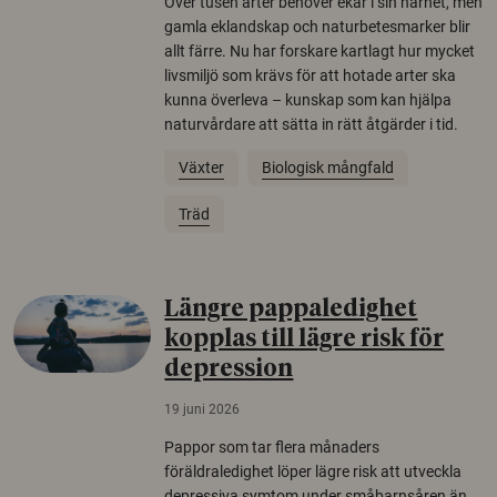
Över tusen arter behöver ekar i sin närhet, men
gamla eklandskap och naturbetesmarker blir
allt färre. Nu har forskare kartlagt hur mycket
livsmiljö som krävs för att hotade arter ska
kunna överleva – kunskap som kan hjälpa
naturvårdare att sätta in rätt åtgärder i tid.
Växter
Biologisk mångfald
Träd
Längre pappaledighet
kopplas till lägre risk för
depression
19 juni 2026
Pappor som tar flera månaders
föräldraledighet löper lägre risk att utveckla
depressiva symtom under småbarnsåren än