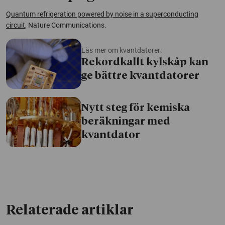
Quantum refrigeration powered by noise in a superconducting
circuit
, Nature
C
ommunications.
Läs mer om kvantdatorer:
Rekordkallt kylskåp kan
ge bättre kvantdatorer
Nytt steg för kemiska
beräkningar med
kvantdator
Relaterade artiklar