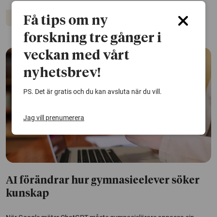
Digitalisering
Få tips om ny
forskning tre gånger i
veckan med vårt
nyhetsbrev!
PS. Det är gratis och du kan avsluta när du vill.
Jag vill prenumerera
AI förändrar hur gymnasieelever söker
kunskap