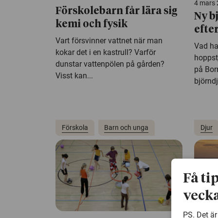
4 mars
Förskolebarn får lära sig
Ny b
kemi och fysik
efte
Vart försvinner vattnet när man
Vad ha
kokar det i en kastrull? Varför
hoppstj
dunstar vattenpölen på gården?
på Bo
Visst kan...
björndj
Förskola
Barn och unga
Djur
Få ti
vecka
PS. Det är