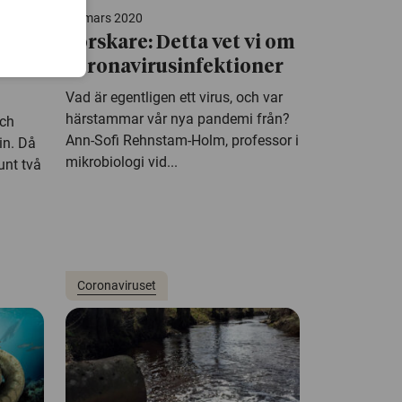
17 mars 2020
bok
Forskare: Detta vet vi om
coronavirusinfektioner
Vad är egentligen ett virus, och var
härstammar vår nya pandemi från?
och
Ann-Sofi Rehnstam-Holm, professor i
ein. Då
mikrobiologi vid...
unt två
Coronaviruset