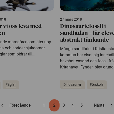
2018
27 mars 2018
r vi oss leva med
Dinosauriefossil i
en
sandlådan – lär elev
abstrakt tänkande
nde marodörer som äter upp
na och sprider sjukdomar –
Många sandlådor i Kristianst
glar som bidrar till...
kommun har visat sig innehål
havsbottensand och fossil fr
Kritahavet. Fynden blev grunde
Fåglar
Dinosaurier
Förskola
hevron_left
chevron_rig
Föregående
1
2
3
4
5
Nästa