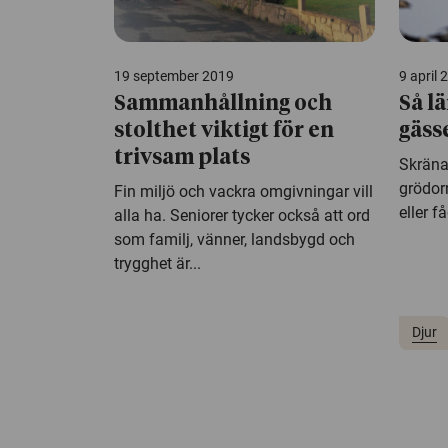
19 september 2019
9 april 
Sammanhållning och
Så lä
stolthet viktigt för en
gäss
trivsam plats
Skräna
grödor
Fin miljö och vackra omgivningar vill
eller få
alla ha. Seniorer tycker också att ord
som familj, vänner, landsbygd och
trygghet är...
Djur
c