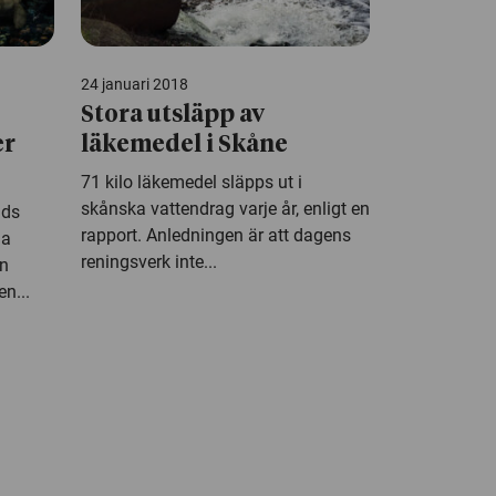
24 januari 2018
Stora utsläpp av
er
läkemedel i Skåne
71 kilo läkemedel släpps ut i
skånska vattendrag varje år, enligt en
ads
rapport. Anledningen är att dagens
la
reningsverk inte...
ån
n...
ht