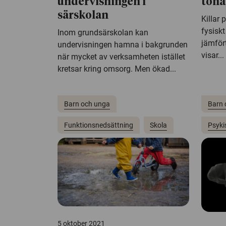
undervisningen i
tonå
särskolan
Killar 
fysisk
Inom grundsärskolan kan
jämför
undervisningen hamna i bakgrunden
visar...
när mycket av verksamheten istället
kretsar kring omsorg. Men ökad...
Barn och unga
Barn 
Funktionsnedsättning
Skola
Psyki
5 oktober 2021