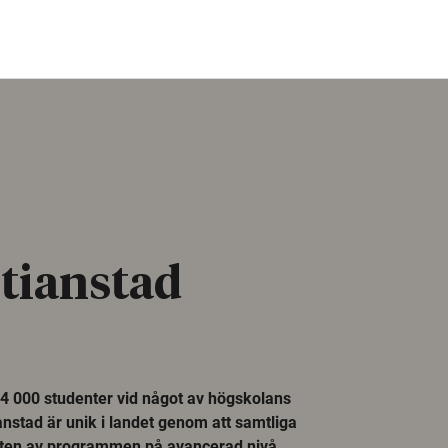
tianstad
14 000 studenter vid något av högskolans
nstad är unik i landet genom att samtliga
rten av programmen på avancerad nivå