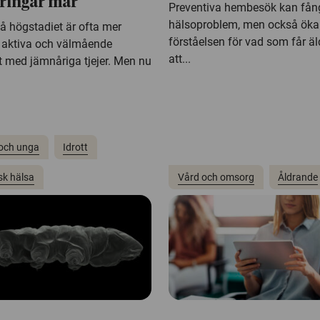
ringar mår
Preventiva hembesök kan fån
hälsoproblem, men också öka
på högstadiet är ofta mer
förståelsen för vad som får äl
t aktiva och välmående
att...
t med jämnåriga tjejer. Men nu
och unga
Idrott
sk hälsa
Vård och omsorg
Åldrande