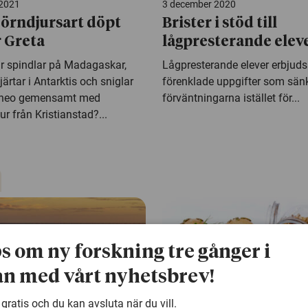
 2021
3 december 2020
jörndjursart döpt
Brister i stöd till
r Greta
lågpresterande elev
r spindlar på Madagaskar,
Lågpresterande elever erbjuds
ärtar i Antarktis och sniglar
förenklade uppgifter som sän
rneo gemensamt med
förväntningarna istället för...
ur från Kristianstad?...
ps om ny forskning tre gånger i
n med vårt nyhetsbrev!
 gratis och du kan avsluta när du vill.