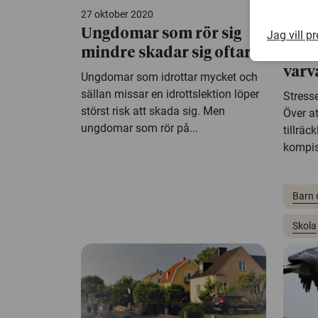
27 oktober 2020
25 juni
Ungdomar som rör sig
Stre
Jag vill p
mindre skadar sig oftare
alla 
varv
Ungdomar som idrottar mycket och
sällan missar en idrottslektion löper
Stresse
störst risk att skada sig. Men
Över at
ungdomar som rör på...
tillräc
kompisr
Barn 
Skola