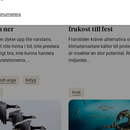
 2020
8 maj 2020
sstudie på skolbarn:
Forskare ger ut kok
renumerera
skulle må bra av att
med insekter – från
a ner
frukost till fest
n dyker upp lite varstans.
Framtiden kräver alternativa 
t inte hinna i tid, inte prestera
klimatsmartare källor till prot
kligt bra, inte kunna hantera
är insekter en stor potential. R
elationerna....
miljarder...
och unga
Betyg
Kost