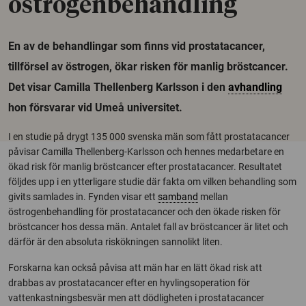
östrogenbehandling
En av de behandlingar som finns vid prostatacancer,
tillförsel av östrogen, ökar risken för manlig bröstcancer.
Det visar Camilla Thellenberg Karlsson i den
avhandling
hon försvarar vid Umeå universitet.
I en studie på drygt 135 000 svenska män som fått prostatacancer
påvisar Camilla Thellenberg-Karlsson och hennes medarbetare en
ökad risk för manlig bröstcancer efter prostatacancer. Resultatet
följdes upp i en ytterligare studie där fakta om vilken behandling som
givits samlades in. Fynden visar ett
samband
mellan
östrogenbehandling för prostatacancer och den ökade risken för
bröstcancer hos dessa män. Antalet fall av bröstcancer är litet och
därför är den absoluta riskökningen sannolikt liten.
Forskarna kan också påvisa att män har en lätt ökad risk att
drabbas av prostatacancer efter en hyvlingsoperation för
vattenkastningsbesvär men att dödligheten i prostatacancer