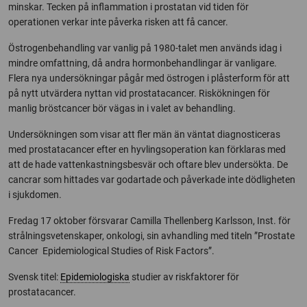
minskar. Tecken på inflammation i prostatan vid tiden för
operationen verkar inte påverka risken att få cancer.
Östrogenbehandling var vanlig på 1980-talet men används idag i
mindre omfattning, då andra hormonbehandlingar är vanligare.
Flera nya undersökningar pågår med östrogen i plåsterform för att
på nytt utvärdera nyttan vid prostatacancer. Riskökningen för
manlig bröstcancer bör vägas in i valet av behandling.
Undersökningen som visar att fler män än väntat diagnosticeras
med prostatacancer efter en hyvlingsoperation kan förklaras med
att de hade vattenkastningsbesvär och oftare blev undersökta. De
cancrar som hittades var godartade och påverkade inte dödligheten
i sjukdomen.
Fredag 17 oktober försvarar Camilla Thellenberg Karlsson, Inst. för
strålningsvetenskaper, onkologi, sin avhandling med titeln ”Prostate
Cancer Epidemiological Studies of Risk Factors”.
Svensk titel:
Epidemiologiska
studier av riskfaktorer för
prostatacancer.