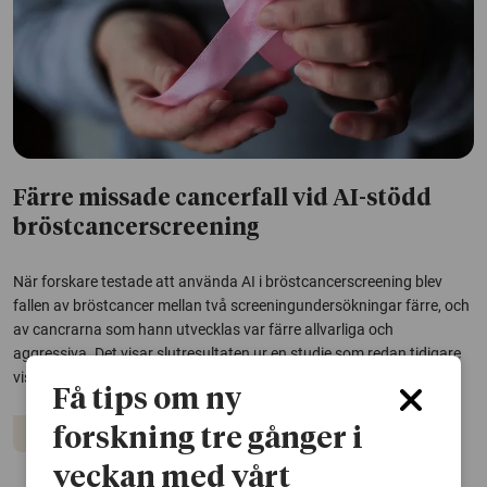
Färre missade cancerfall vid AI-stödd
bröstcancerscreening
När forskare testade att använda AI i bröstcancerscreening blev
fallen av bröstcancer mellan två screeningundersökningar färre, och
av cancrarna som hann utvecklas var färre allvarliga och
aggressiva. Det visar slutresultaten ur en studie som redan tidigare
visat att AI-stöd bidrar till 29...
Få tips om ny
Bröstcancer
Artificiell intelligens
Cancer
forskning tre gånger i
veckan med vårt