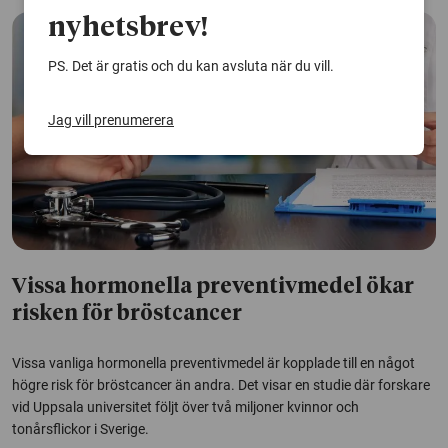
nyhetsbrev!
PS. Det är gratis och du kan avsluta när du vill.
Jag vill prenumerera
Vissa hormonella preventivmedel ökar
risken för bröstcancer
Vissa vanliga hormonella preventivmedel är kopplade till en något
högre risk för bröstcancer än andra. Det visar en studie där forskare
vid Uppsala universitet följt över två miljoner kvinnor och
tonårsflickor i Sverige.