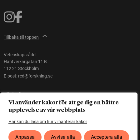
Tillbaka till toppen
Vetenskapsrådet
Hantverkargatan 11 B
112 21 Stockholm
E-post:
red@forskning.se
Tillgänglighet
Vi använder kakor för att ge dig en bättre
upplevelse av vår webbplats
Ett initiativ av
Vetenskapsrådet
Här kan du läsa om hur vi hanterar kakor
Anpassa
Avvisa alla
Acceptera alla