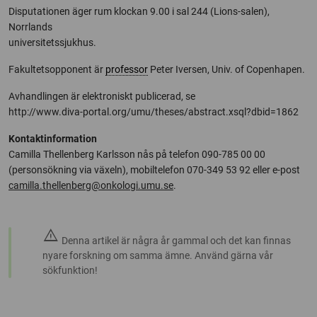
Disputationen äger rum klockan 9.00 i sal 244 (Lions-salen),
Norrlands
universitetssjukhus.
Fakultetsopponent är
professor
Peter Iversen, Univ. of Copenhapen.
Avhandlingen är elektroniskt publicerad, se
http://www.diva-portal.org/umu/theses/abstract.xsql?dbid=1862
Kontaktinformation
Camilla Thellenberg Karlsson nås på telefon 090-785 00 00
(personsökning via växeln), mobiltelefon 070-349 53 92 eller e-post
camilla.thellenberg@onkologi.umu.se
.
warning
Denna artikel är några år gammal och det kan finnas
nyare forskning om samma ämne. Använd gärna vår
sökfunktion!