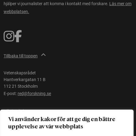
hjälper vi journalister att komma i kontakt med forskare.
Läs mer om
webbplatsen.
Tillbaka till toppen
Vetenskapsrådet
Hantverkargatan 11 B
112 21 Stockholm
E-post:
red@forskning.se
Tillgänglighet
Vi använder kakor för att ge dig en bättre
upplevelse av vår webbplats
Ett initiativ av
Vetenskapsrådet