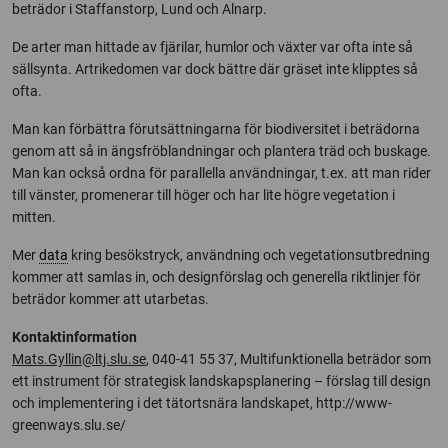
beträdor i Staffanstorp, Lund och Alnarp.
De arter man hittade av fjärilar, humlor och växter var ofta inte så
sällsynta. Artrikedomen var dock bättre där gräset inte klipptes så
ofta.
Man kan förbättra förutsättningarna för biodiversitet i beträdorna
genom att så in ängsfröblandningar och plantera träd och buskage.
Man kan också ordna för parallella användningar, t.ex. att man rider
till vänster, promenerar till höger och har lite högre vegetation i
mitten.
Mer
data
kring besökstryck, användning och vegetationsutbredning
kommer att samlas in, och designförslag och generella riktlinjer för
beträdor kommer att utarbetas.
Kontaktinformation
Mats.Gyllin@ltj.slu.se
, 040-41 55 37, Multifunktionella beträdor som
ett instrument för strategisk landskapsplanering – förslag till design
och implementering i det tätortsnära landskapet, http://www-
greenways.slu.se/