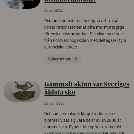
30 juli 2026
Personer som är mer benägna att tro på
konspirationsteorier är ofta mer mottagliga
för rysk desinformation. Det visar en studie
från Försvarshögskolan med deltagare i fyra
europeiska länder.
Säkerhetspolitik
Gammalt skinn var Sveriges
äldsta sko
22 juni 2026
Det som arkeologer länge trodde var en
björnfäll visar sig vara delar av en 2000 år
gammal sko. Fyndet bär spår av romerskt
skomode och beskrivs som mycket ovanligt i