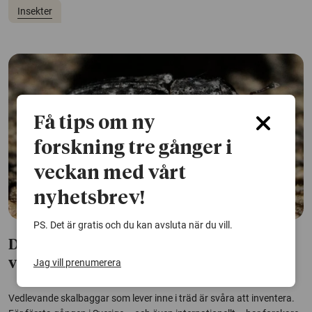
Insekter
Få tips om ny
forskning tre gånger i
veckan med vårt
nyhetsbrev!
PS. Det är gratis och du kan avsluta när du vill.
Doftfällor kan ge bättre koll på
Jag vill prenumerera
vedskalbaggar
Vedlevande skalbaggar som lever inne i träd är svåra att inventera.