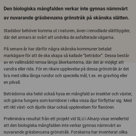
Den biologiska mångfalden verkar inte gynnas nämnvärt
av nuvarande gräsbevuxna grönstråk på skånska slätten.
Stadsbor behöver komma ut i naturen, även i renodlade slättbygder,
där det annars är svårt att undvika de asfalterade vägarna.
På senare år har därför några skånska kommuner betalat
markägare för att de ska skapa så kallade ”beträdor”. Dessa består
av en vallinsådd remsa längs åkerkanterna, där det är möjligt att
vandra eller rida. För en rikare upplevelse på dessa grönstråk är det
bra med olika långa rundor och speciella mål, t.ex. en gravhög eller
en pilvall.
Beträdorna ska helst också hysa en mångfald av insekter och växter,
och gärna fungera som korridorer i vilka vissa djur förflyttar sig. Med
ett rikt växt- och djurliv ökar också upplevelsen för flanören.
Preliminära resultat från ett projekt vid SLU i Alnarp visar emellertid
att den biologiska mångfalden inte verkar gynnas nämnvärt av
nuvarande gräsbevuxna grönstråk. Forskarna har inventerat olika