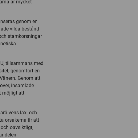
arna är mycket
penseras genom en
gade vilda bestånd
t och stamkorsningar
netiska
SLU, tillsammans med
sitet, genomfört en
 Vänern. Genom att
rover, insamlade
 möjligt att
larälvens lax- och
a orsakerna är att
och oavsiktligt,
 andelen