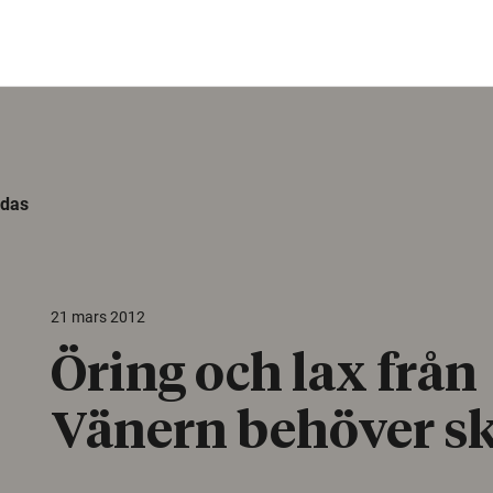
ddas
21 mars 2012
Öring och lax från
Vänern behöver s