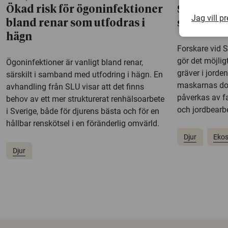
Ökad risk för ögoninfektioner
Så gräver
Jag vill p
bland renar som utfodras i
skanning 
hägn
Forskare vid 
gör det möjlig
Ögoninfektioner är vanligt bland renar,
gräver i jorde
särskilt i samband med utfodring i hägn. En
maskarnas do
avhandling från SLU visar att det finns
påverkas av f
behov av ett mer strukturerat renhälsoarbete
och jordbearb
i Sverige, både för djurens bästa och för en
hållbar renskötsel i en föränderlig omvärld.
Djur
Eko
Djur