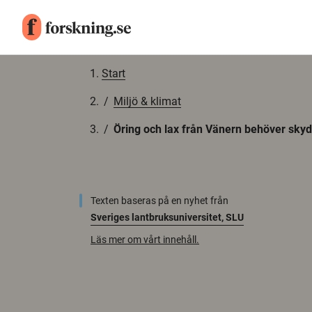
Gå till innehåll
Start
/
Miljö & klimat
/
Öring och lax från Vänern behöver sky
Texten baseras på en nyhet från
Sveriges lantbruksuniversitet, SLU
Läs mer om vårt innehåll.