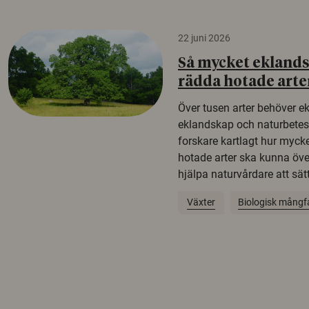
22 juni 2026
Så mycket eklandsk
rädda hotade arte
Över tusen arter behöver e
eklandskap och naturbetesma
forskare kartlagt hur mycke
hotade arter ska kunna öv
hjälpa naturvårdare att sätta
Växter
Biologisk mångf