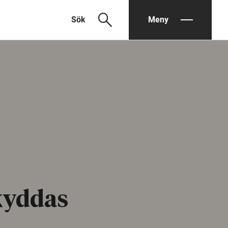
search
Sök
Meny
kyddas