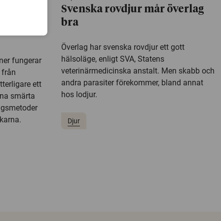
r
Svenska rovdjur mår överlag
bra
Överlag har svenska rovdjur ett gott
hälsoläge, enligt SVA, Statens
ner fungerar
veterinärmedicinska anstalt. Men skabb och
 från
andra parasiter förekommer, bland annat
terligare ett
hos lodjur.
nna smärta
ngsmetoder
karna.
Djur