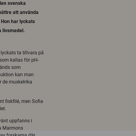
 den svenska
 bättre att använda
 Hon har lyckats
a livsmedel.
yckats ta tillvara på
som kallas för pH-
nvänds som
oduktion kan man
r de muskelrika
 fiskfilé, men Sofia
et.
vänt uppfanns i
fia Marmons
 av forskarna där