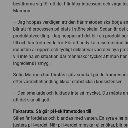
bestämma sig för att det här låter intressant och våga te
Marmon.
– Jag hoppas verkligen att den här metoden ska börja an
blir att få processen på plats i större skala. Sedan är det d
produktutveckling. Jag hoppas att det blir en produkt 
till och har förtroende för. För att undvika missförstånd är 
industrin är öppen och tydligt deklarerar vad den nya pro
vill inte ha en situation där människor tycker att man har t
ingrediens i smyg.
Sofia Marmon har förstås själv smakat på de framrenade
efter värmebehandling liknar crabsticks i konsistensen.
– Den smakade och luktade inte så mycket. Du måste an
att det ska bli gott.
Faktaruta: Så går pH-skiftmetoden till
Sillen finfördelas och blandas med vatten. En syra eller bas
justera pH-värdet. När pH-värdet minskar eller ökar, blir pr