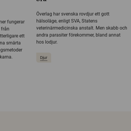
Överlag har svenska rovdjur ett gott
hälsoläge, enligt SVA, Statens
ner fungerar
veterinärmedicinska anstalt. Men skabb och
 från
andra parasiter förekommer, bland annat
terligare ett
hos lodjur.
nna smärta
ngsmetoder
karna.
Djur