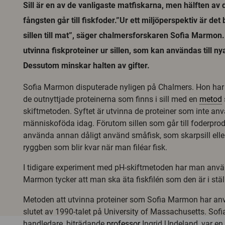
Sill är en av de vanligaste matfiskarna, men hälften av
fångsten går till fiskfoder.”Ur ett miljöperspektiv är det
sillen till mat”, säger chalmersforskaren Sofia Marmon.
utvinna fiskproteiner ur sillen, som kan användas till ny
Dessutom minskar halten av gifter.
Sofia Marmon disputerade nyligen på Chalmers. Hon har l
de outnyttjade proteinerna som finns i sill med en
metod
skiftmetoden. Syftet är utvinna de proteiner som inte a
människoföda idag. Förutom sillen som går till foderpr
använda annan dåligt använd småfisk, som skarpsill elle
ryggben som blir kvar när man filéar fisk.
I tidigare experiment med pH-skiftmetoden har man använt
Marmon tycker att man ska äta fiskfilén som den är i ställ
Metoden att utvinna proteiner som Sofia Marmon har an
slutet av 1990-talet på University of Massachusetts. So
handledare, biträdande
professor
Ingrid Undeland, var en