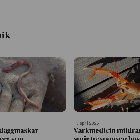
nik
13 april 2026
 daggmaskar –
Värkmedicin mildra
ger svar
smärtresponsen hos