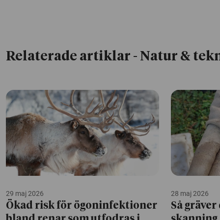
Relaterade artiklar
- Natur & tek
29 maj 2026
28 maj 2026
Ökad risk för ögoninfektioner
Så gräver
bland renar som utfodras i
skanning 