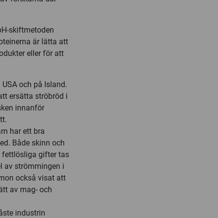
pH-skiftmetoden
teinerna är lätta att
ukter eller för att
i USA och på Island.
t ersätta ströbröd i
isken innanför
tt.
am har ett bra
ed. Både skinn och
fettlösliga gifter tas
el av strömmingen i
rmon också visat att
sätt av mag- och
ste industrin