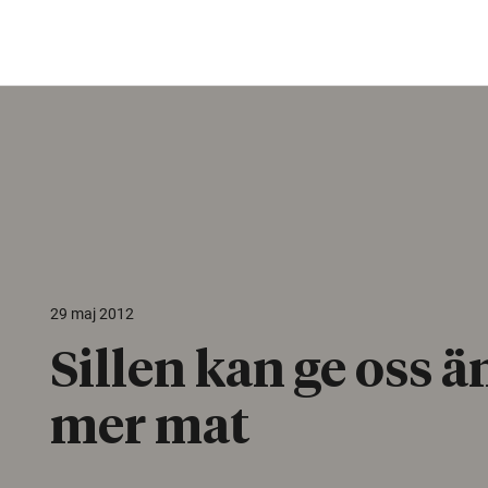
29 maj 2012
Sillen kan ge oss 
mer mat