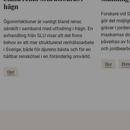
hägn
Forskare vid 
gör det möjlig
Ögoninfektioner är vanligt bland renar,
gräver i jorde
särskilt i samband med utfodring i hägn. En
maskarnas do
avhandling från SLU visar att det finns
påverkas av f
behov av ett mer strukturerat renhälsoarbete
och jordbearb
i Sverige, både för djurens bästa och för en
hållbar renskötsel i en föränderlig omvärld.
Djur
Eko
Djur