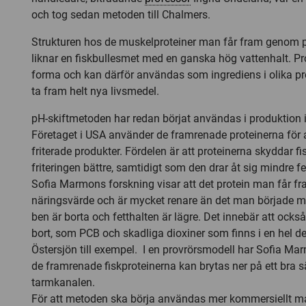
och tog sedan metoden till Chalmers.
Strukturen hos de muskelproteiner man får fram genom 
liknar en fiskbullesmet med en ganska hög vattenhalt. Pro
forma och kan därför användas som ingrediens i olika prod
ta fram helt nya livsmedel.
pH-skiftmetoden har redan börjat användas i produktion 
Företaget i USA använder de framrenade proteinerna för at
friterade produkter. Fördelen är att proteinerna skyddar f
friteringen bättre, samtidigt som den drar åt sig mindre fe
Sofia Marmons forskning visar att det protein man får fr
näringsvärde och är mycket renare än det man började m
ben är borta och fetthalten är lägre. Det innebär att också 
bort, som PCB och skadliga dioxiner som finns i en hel d
Östersjön till exempel. I en provrörsmodell har Sofia Ma
de framrenade fiskproteinerna kan brytas ner på ett bra 
tarmkanalen.
För att metoden ska börja användas mer kommersiellt må