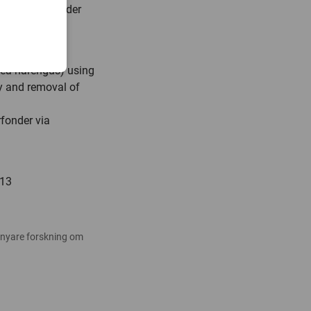
te av utan använder
pea harengus) using
ty and removal of
rfonder via
 13
 nyare forskning om