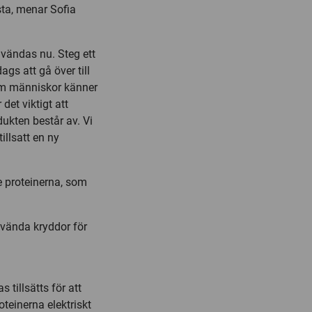
sta, menar Sofia
vändas nu. Steg ett
ags att gå över till
som människor känner
det viktigt att
dukten består av. Vi
illsatt en ny
 proteinerna, som
vända kryddor för
 tillsätts för att
oteinerna elektriskt