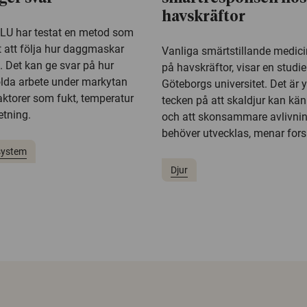
havskräftor
SLU har testat en metod som
t att följa hur daggmaskar
Vanliga smärtstillande medici
n. Det kan ge svar på hur
på havskräftor, visar en studie
lda arbete under markytan
Göteborgs universitet. Det är yt
aktorer som fukt, temperatur
tecken på att skaldjur kan kä
etning.
och att skonsammare avlivni
behöver utvecklas, menar fors
system
Djur