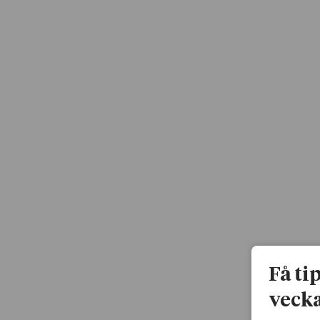
Få ti
vecka