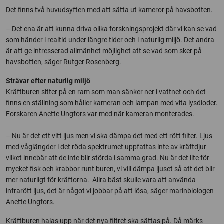
Det finns två huvudsyften med att sätta ut kameror på havsbotten.
– Det ena är att kunna driva olika forskningsprojekt där vi kan se vad
som händer i realtid under längre tider och i naturlig miljö. Det andra
är att ge intresserad allmänhet möjlighet att se vad som sker på
havsbotten, säger Rutger Rosenberg.
Strävar efter naturlig miljö
Kräftburen sitter på en ram som man sänker ner i vattnet och det
finns en ställning som håller kameran och lampan med vita lysdioder.
Forskaren Anette Ungfors var med när kameran monterades.
– Nu är det ett vitt ljus men vi ska dämpa det med ett rött filter. Ljus
med våglängder i det röda spektrumet uppfattas inte av kräftdjur
vilket innebär att de inte blir störda i samma grad. Nu är det lite för
mycket fisk och krabbor runt buren, vi vill dämpa ljuset så att det blir
mer naturligt för kräftorna. Allra bäst skulle vara att använda
infrarött ljus, det är något vi jobbar på att lösa, säger marinbiologen
Anette Ungfors.
Kräftburen halas upp när det nya filtret ska sättas på. Då märks