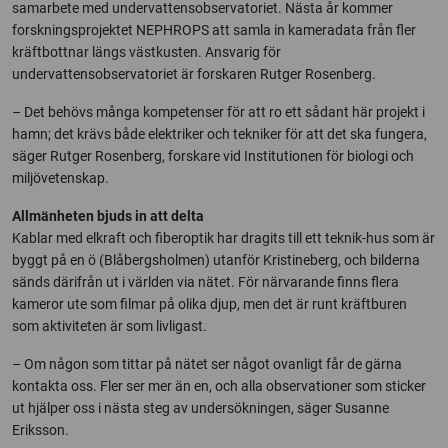
samarbete med undervattensobservatoriet. Nästa år kommer
forskningsprojektet NEPHROPS att samla in kameradata från fler
kräftbottnar längs västkusten. Ansvarig för
undervattensobservatoriet är forskaren Rutger Rosenberg.
– Det behövs många kompetenser för att ro ett sådant här projekt i
hamn; det krävs både elektriker och tekniker för att det ska fungera,
säger Rutger Rosenberg, forskare vid Institutionen för biologi och
miljövetenskap.
Allmänheten bjuds in att delta
Kablar med elkraft och fiberoptik har dragits till ett teknik-hus som är
byggt på en ö (Blåbergsholmen) utanför Kristineberg, och bilderna
sänds därifrån ut i världen via nätet. För närvarande finns flera
kameror ute som filmar på olika djup, men det är runt kräftburen
som aktiviteten är som livligast.
– Om någon som tittar på nätet ser något ovanligt får de gärna
kontakta oss. Fler ser mer än en, och alla observationer som sticker
ut hjälper oss i nästa steg av undersökningen, säger Susanne
Eriksson.