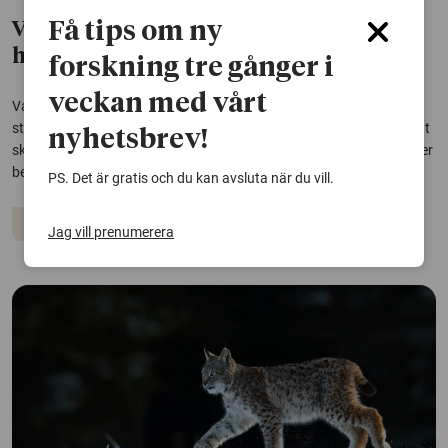
Få tips om ny
Värkmedicin mildrar smärtresponsen
hos havskräftor
forskning tre gånger i
veckan med vårt
Vanliga smärtstillande mediciner fungerar på havskräftor, visar en
studie från Göteborgs universitet. Det är ytterligare ett tecken på att
nyhetsbrev!
skaldjur kan känna smärta och att skonsammare avlivningsmetoder
behöver utvecklas, menar forskarna.
PS. Det är gratis och du kan avsluta när du vill.
Djur
Jag vill prenumerera