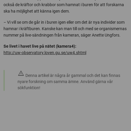
också de kräftor och krabbor som hamnat i buren för att forskarna
ska ha möjlighet att känna igen dem.
– Vi vill se om de går in i buren igen eller om det är nya individer som
hamnar i kräftburen. Kanske kan man till och med se organismernas
nummer på live-sändningen från kameran, säger Anette Ungfors.
Se livet i havet live på nätet (kamera4):
http://uw-observatory.loven.gu.se/uw4.shtml
warning
Denna artikel är några år gammal och det kan finnas
nyare forskning om samma ämne. Använd gärna vår
sökfunktion!