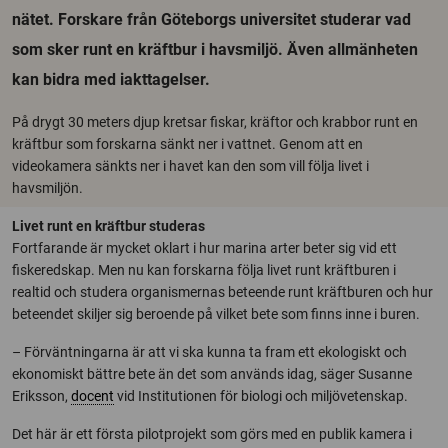
nätet. Forskare från Göteborgs universitet studerar vad
som sker runt en kräftbur i havsmiljö. Även allmänheten
kan bidra med iakttagelser.
På drygt 30 meters djup kretsar fiskar, kräftor och krabbor runt en
kräftbur som forskarna sänkt ner i vattnet. Genom att en
videokamera sänkts ner i havet kan den som vill följa livet i
havsmiljön.
Livet runt en kräftbur studeras
Fortfarande är mycket oklart i hur marina arter beter sig vid ett
fiskeredskap. Men nu kan forskarna följa livet runt kräftburen i
realtid och studera organismernas beteende runt kräftburen och hur
beteendet skiljer sig beroende på vilket bete som finns inne i buren.
– Förväntningarna är att vi ska kunna ta fram ett ekologiskt och
ekonomiskt bättre bete än det som används idag, säger Susanne
Eriksson,
docent
vid Institutionen för biologi och miljövetenskap.
Det här är ett första pilotprojekt som görs med en publik kamera i