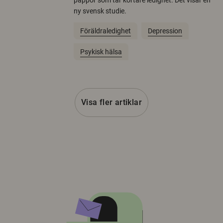
pappor som tar kortare ledighet. Det visar en
ny svensk studie.
Föräldraledighet
Depression
Psykisk hälsa
Visa fler artiklar