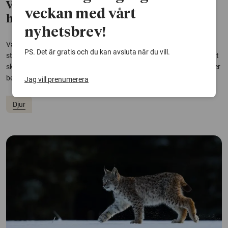
Värkmedicin mildrar smärtresponsen
veckan med vårt
hos havskräftor
nyhetsbrev!
Vanliga smärtstillande mediciner fungerar på havskräftor, visar en
PS. Det är gratis och du kan avsluta när du vill.
studie från Göteborgs universitet. Det är ytterligare ett tecken på att
skaldjur kan känna smärta och att skonsammare avlivningsmetoder
behöver utvecklas, menar forskarna.
Jag vill prenumerera
Djur