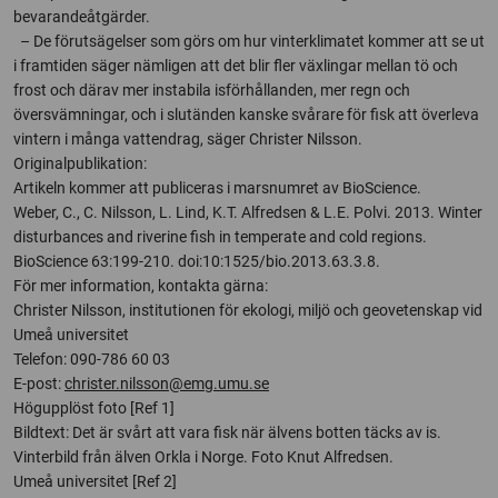
bevarandeåtgärder.
– De förutsägelser som görs om hur vinterklimatet kommer att se ut
i framtiden säger nämligen att det blir fler växlingar mellan tö och
frost och därav mer instabila isförhållanden, mer regn och
översvämningar, och i slutänden kanske svårare för fisk att överleva
vintern i många vattendrag, säger Christer Nilsson.
Originalpublikation:
Artikeln kommer att publiceras i marsnumret av BioScience.
Weber, C., C. Nilsson, L. Lind, K.T. Alfredsen & L.E. Polvi. 2013. Winter
disturbances and riverine fish in temperate and cold regions.
BioScience 63:199-210. doi:10:1525/bio.2013.63.3.8.
För mer information, kontakta gärna:
Christer Nilsson, institutionen för ekologi, miljö och geovetenskap vid
Umeå universitet
Telefon: 090-786 60 03
E-post:
christer.nilsson@emg.umu.se
Högupplöst foto [Ref 1]
Bildtext: Det är svårt att vara fisk när älvens botten täcks av is.
Vinterbild från älven Orkla i Norge. Foto Knut Alfredsen.
Umeå universitet [Ref 2]