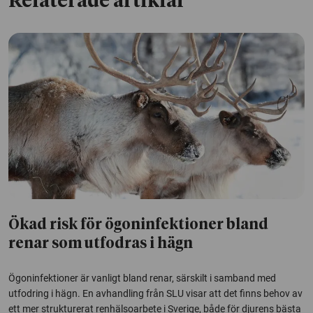
Relaterade artiklar
Ökad risk för ögoninfektioner bland
renar som utfodras i hägn
Ögoninfektioner är vanligt bland renar, särskilt i samband med
utfodring i hägn. En avhandling från SLU visar att det finns behov av
ett mer strukturerat renhälsoarbete i Sverige, både för djurens bästa