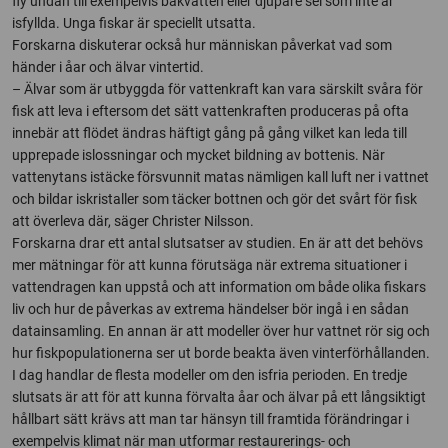
fly undan till exempelvis bakvatten eller djupare sel som inte är
isfyllda. Unga fiskar är speciellt utsatta.
Forskarna diskuterar också hur människan påverkat vad som
händer i åar och älvar vintertid.
– Älvar som är utbyggda för vattenkraft kan vara särskilt svåra för
fisk att leva i eftersom det sätt vattenkraften produceras på ofta
innebär att flödet ändras häftigt gång på gång vilket kan leda till
upprepade islossningar och mycket bildning av bottenis. När
vattenytans istäcke försvunnit matas nämligen kall luft ner i vattnet
och bildar iskristaller som täcker bottnen och gör det svårt för fisk
att överleva där, säger Christer Nilsson.
Forskarna drar ett antal slutsatser av studien. En är att det behövs
mer mätningar för att kunna förutsäga när extrema situationer i
vattendragen kan uppstå och att information om både olika fiskars
liv och hur de påverkas av extrema händelser bör ingå i en sådan
datainsamling. En annan är att modeller över hur vattnet rör sig och
hur fiskpopulationerna ser ut borde beakta även vinterförhållanden.
I dag handlar de flesta modeller om den isfria perioden. En tredje
slutsats är att för att kunna förvalta åar och älvar på ett långsiktigt
hållbart sätt krävs att man tar hänsyn till framtida förändringar i
exempelvis klimat när man utformar restaurerings- och