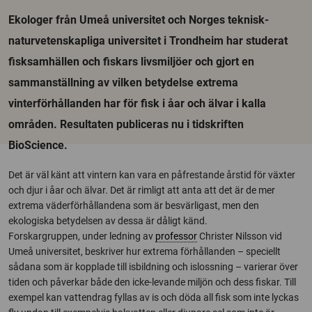
Ekologer från Umeå universitet och Norges teknisk-
naturvetenskapliga universitet i Trondheim har studerat
fisksamhällen och fiskars livsmiljöer och gjort en
sammanställning av vilken betydelse extrema
vinterförhållanden har för fisk i åar och älvar i kalla
områden. Resultaten publiceras nu i tidskriften
BioScience.
Det är väl känt att vintern kan vara en påfrestande årstid för växter
och djur i åar och älvar. Det är rimligt att anta att det är de mer
extrema väderförhållandena som är besvärligast, men den
ekologiska betydelsen av dessa är dåligt känd.
Forskargruppen, under ledning av
professor
Christer Nilsson vid
Umeå universitet, beskriver hur extrema förhållanden – speciellt
sådana som är kopplade till isbildning och islossning – varierar över
tiden och påverkar både den icke-levande miljön och dess fiskar. Till
exempel kan vattendrag fyllas av is och döda all fisk som inte lyckas