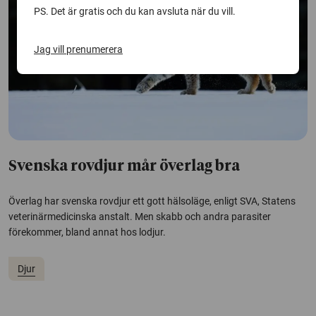
PS. Det är gratis och du kan avsluta när du vill.
Jag vill prenumerera
Svenska rovdjur mår överlag bra
Överlag har svenska rovdjur ett gott hälsoläge, enligt SVA, Statens
veterinärmedicinska anstalt. Men skabb och andra parasiter
förekommer, bland annat hos lodjur.
Djur