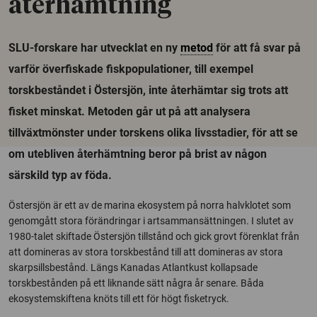
återhämtning
SLU-forskare har utvecklat en ny
metod
för att få svar på
varför överfiskade fiskpopulationer, till exempel
torskbeståndet i Östersjön, inte återhämtar sig trots att
fisket minskat. Metoden går ut på att analysera
tillväxtmönster under torskens olika livsstadier, för att se
om utebliven återhämtning beror på brist av någon
särskild typ av föda.
Östersjön är ett av de marina ekosystem på norra halvklotet som
genomgått stora förändringar i artsammansättningen. I slutet av
1980-talet skiftade Östersjön tillstånd och gick grovt förenklat från
att domineras av stora torskbestånd till att domineras av stora
skarpsillsbestånd. Längs Kanadas Atlantkust kollapsade
torskbestånden på ett liknande sätt några år senare. Båda
ekosystemskiftena knöts till ett för högt fisketryck.