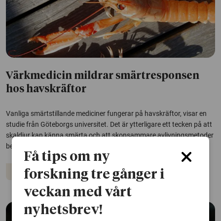
Värkmedicin mildrar smärtresponsen
hos havskräftor
Vanliga smärtstillande mediciner fungerar på havskräftor, visar en
studie från Göteborgs universitet. Det är ytterligare ett tecken på att
skaldjur kan känna smärta och att skonsammare avlivningsmetoder
behöver utvecklas, menar forskarna.
Få tips om ny
Djur
forskning tre gånger i
veckan med vårt
nyhetsbrev!