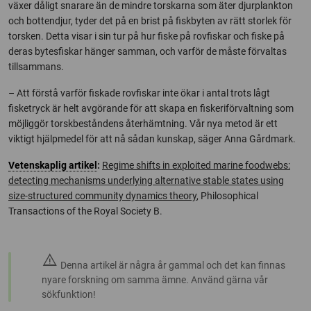
växer dåligt snarare än de mindre torskarna som äter djurplankton
och bottendjur, tyder det på en brist på fiskbyten av rätt storlek för
torsken. Detta visar i sin tur på hur fiske på rovfiskar och fiske på
deras bytesfiskar hänger samman, och varför de måste förvaltas
tillsammans.
– Att förstå varför fiskade rovfiskar inte ökar i antal trots lågt
fisketryck är helt avgörande för att skapa en fiskeriförvaltning som
möjliggör torskbeståndens återhämtning. Vår nya metod är ett
viktigt hjälpmedel för att nå sådan kunskap, säger Anna Gårdmark.
Vetenskaplig artikel
:
Regime shifts in exploited marine foodwebs:
detecting mechanisms underlying alternative stable states using
size-structured community dynamics theory
, Philosophical
Transactions of the Royal Society B
.
warning
Denna artikel är några år gammal och det kan finnas
nyare forskning om samma ämne. Använd gärna vår
sökfunktion!