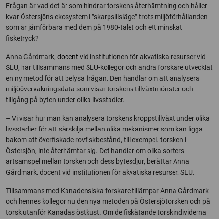
Frågan är vad det är som hindrar torskens återhämtning och håller
kvar Östersjöns ekosystem i ”skarpsillsläge” trots miljöförhållanden
som är jämförbara med dem på 1980-talet och ett minskat
fisketryck?
Anna Gårdmark,
docent
vid institutionen för akvatiska resurser vid
SLU, har tillsammans med SLU-kollegor och andra forskare utvecklat
en ny metod för att belysa frågan. Den handlar om att analysera
miljöövervakningsdata som visar torskens tillväxtmönster och
tillgång på byten under olika livsstadier.
– Vi visar hur man kan analysera torskens kroppstillväxt under olika
livsstadier för att särskilja mellan olika mekanismer som kan ligga
bakom att överfiskade rovfiskbestånd, till exempel. torsken i
Östersjön, inte återhämtar sig. Det handlar om olika sorters
artsamspel mellan torsken och dess bytesdjur, berättar Anna
Gårdmark, docent vid institutionen för akvatiska resurser, SLU.
Tillsammans med Kanadensiska forskare tillämpar Anna Gårdmark
och hennes kollegor nu den nya metoden på Östersjötorsken och på
torsk utanför Kanadas östkust. Om de fiskätande torskindividerna