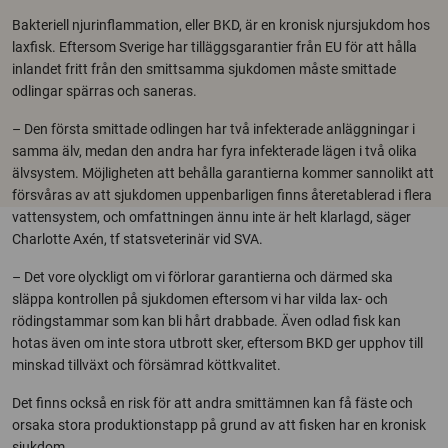
Bakteriell njurinflammation, eller BKD, är en kronisk njursjukdom hos
laxfisk. Eftersom Sverige har tilläggsgarantier från EU för att hålla
inlandet fritt från den smittsamma sjukdomen måste smittade
odlingar spärras och saneras.
– Den första smittade odlingen har två infekterade anläggningar i
samma älv, medan den andra har fyra infekterade lägen i två olika
älvsystem. Möjligheten att behålla garantierna kommer sannolikt att
försvåras av att sjukdomen uppenbarligen finns återetablerad i flera
vattensystem, och omfattningen ännu inte är helt klarlagd, säger
Charlotte Axén, tf statsveterinär vid SVA.
– Det vore olyckligt om vi förlorar garantierna och därmed ska
släppa kontrollen på sjukdomen eftersom vi har vilda lax- och
rödingstammar som kan bli hårt drabbade. Även odlad fisk kan
hotas även om inte stora utbrott sker, eftersom BKD ger upphov till
minskad tillväxt och försämrad köttkvalitet.
Det finns också en risk för att andra smittämnen kan få fäste och
orsaka stora produktionstapp på grund av att fisken har en kronisk
sjukdom.