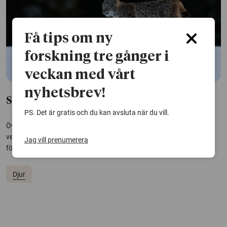
Få tips om ny
forskning tre gånger i
veckan med vårt
nyhetsbrev!
Svenska rovdjur mår överlag bra
PS. Det är gratis och du kan avsluta när du vill.
Överlag har svenska rovdjur ett gott hälsoläge, enligt SVA, Statens
veterinärmedicinska anstalt. Men skabb och andra parasiter
Jag vill prenumerera
förekommer, bland annat hos lodjur.
Djur