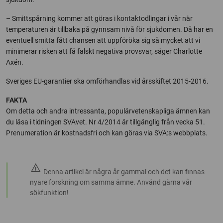
– Smittspårning kommer att göras i kontaktodlingar i vår när
temperaturen är tillbaka på gynnsam nivå för sjukdomen. Då har en
eventuell smitta fått chansen att uppföröka sig så mycket att vi
minimerar risken att få falskt negativa provsvar, säger Charlotte
Axén.
Sveriges EU-garantier ska omförhandlas vid årsskiftet 2015-2016.
FAKTA
Om detta och andra intressanta, populärvetenskapliga ämnen kan
du läsa i tidningen SVAvet. Nr 4/2014 är tillgänglig från vecka 51.
Prenumeration är kostnadsfri och kan göras via SVA:s webbplats.
warning
Denna artikel är några år gammal och det kan finnas
nyare forskning om samma ämne. Använd gärna vår
sökfunktion!