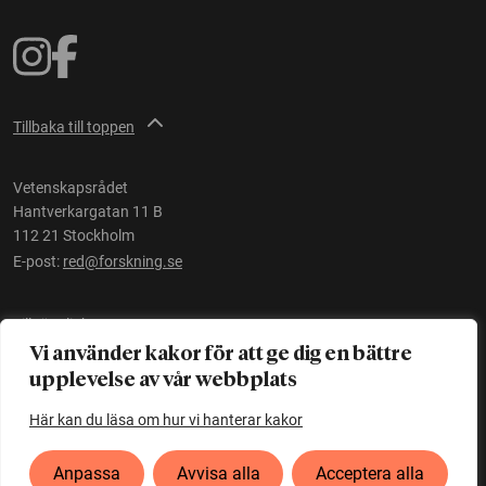
Tillbaka till toppen
Vetenskapsrådet
Hantverkargatan 11 B
112 21 Stockholm
E-post:
red@forskning.se
Tillgänglighet
Vi använder kakor för att ge dig en bättre
upplevelse av vår webbplats
Ett initiativ av
Vetenskapsrådet
Här kan du läsa om hur vi hanterar kakor
Anpassa
Avvisa alla
Acceptera alla