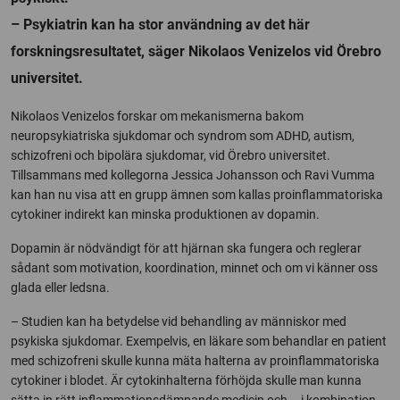
– Psykiatrin kan ha stor användning av det här
forskningsresultatet, säger Nikolaos Venizelos vid Örebro
universitet.
Nikolaos Venizelos forskar om mekanismerna bakom
neuropsykiatriska sjukdomar och syndrom som ADHD, autism,
schizofreni och bipolära sjukdomar, vid Örebro universitet.
Tillsammans med kollegorna Jessica Johansson och Ravi Vumma
kan han nu visa att en grupp ämnen som kallas proinflammatoriska
cytokiner indirekt kan minska produktionen av dopamin.
Dopamin är nödvändigt för att hjärnan ska fungera och reglerar
sådant som motivation, koordination, minnet och om vi känner oss
glada eller ledsna.
– Studien kan ha betydelse vid behandling av människor med
psykiska sjukdomar. Exempelvis, en läkare som behandlar en patient
med schizofreni skulle kunna mäta halterna av proinflammatoriska
cytokiner i blodet. Är cytokinhalterna förhöjda skulle man kunna
sätta in rätt inflammationsdämpande medicin och – i kombination