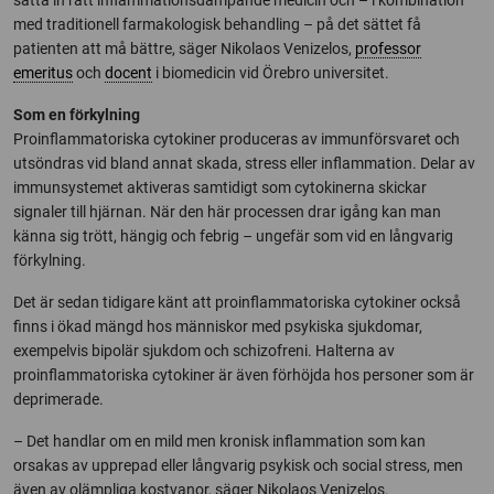
med traditionell farmakologisk behandling – på det sättet få
patienten att må bättre, säger Nikolaos Venizelos,
professor
emeritus
och
docent
i biomedicin vid Örebro universitet.
Som en förkylning
Proinflammatoriska cytokiner produceras av immunförsvaret och
utsöndras vid bland annat skada, stress eller inflammation. Delar av
immunsystemet aktiveras samtidigt som cytokinerna skickar
signaler till hjärnan. När den här processen drar igång kan man
känna sig trött, hängig och febrig – ungefär som vid en långvarig
förkylning.
Det är sedan tidigare känt att proinflammatoriska cytokiner också
finns i ökad mängd hos människor med psykiska sjukdomar,
exempelvis bipolär sjukdom och schizofreni. Halterna av
proinflammatoriska cytokiner är även förhöjda hos personer som är
deprimerade.
– Det handlar om en mild men kronisk inflammation som kan
orsakas av upprepad eller långvarig psykisk och social stress, men
även av olämpliga kostvanor, säger Nikolaos Venizelos.