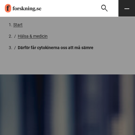
search
Sök
Meny
Gå till innehåll
Start
/
Hälsa & medicin
/
Därför får cytokinerna oss att må sämre