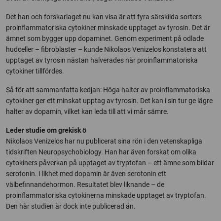
Det han och forskarlaget nu kan visa är att fyra särskilda sorters
proinflammatoriska cytokiner minskade upptaget av tyrosin. Det är
ämnet som bygger upp dopaminet. Genom experiment på odlade
hudceller – fibroblaster – kunde Nikolaos Venizelos konstatera att
upptaget av tyrosin nästan halverades när proinflammatoriska
cytokiner tillfördes.
Så för att sammanfatta kedjan: Höga halter av proinflammatoriska
cytokiner ger ett minskat upptag av tyrosin. Det kan i sin tur ge lägre
halter av dopamin, vilket kan leda till att vi mår sämre.
Leder studie om grekisk ö
Nikolaos Venizelos har nu publicerat sina rön i den vetenskapliga
tidskriften Neuropsychobiology. Han har även forskat om olika
cytokiners påverkan på upptaget av tryptofan – ett ämne som bildar
serotonin. I likhet med dopamin är även serotonin ett
välbefinnandehormon. Resultatet blev liknande – de
proinflammatoriska cytokinerna minskade upptaget av tryptofan.
Den här studien är dock inte publicerad än.