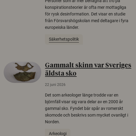
Personer som är mer benägna att tro på
konspirationsteorier är ofta mer mottagliga
för rysk desinformation. Det visar en studie
från Försvarshögskolan med deltagare i fyra
europeiska länder.
Säkerhetspolitik
Gammalt skinn var Sveriges
äldsta sko
22 juni 2026
Det som arkeologer länge trodde var en
björnfäll visar sig vara delar av en 2000 år
gammal sko. Fyndet bär spår av romerskt
skomode och beskrivs som mycket ovanligt i
Norden.
Arkeologi