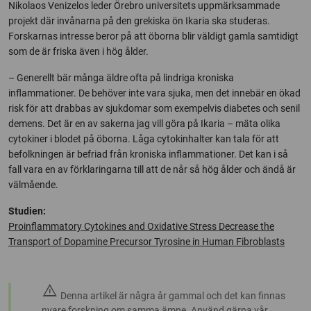
Nikolaos Venizelos leder Örebro universitets uppmärksammade
projekt där invånarna på den grekiska ön Ikaria ska studeras.
Forskarnas intresse beror på att öborna blir väldigt gamla samtidigt
som de är friska även i hög ålder.
– Generellt bär många äldre ofta på lindriga kroniska
inflammationer. De behöver inte vara sjuka, men det innebär en ökad
risk för att drabbas av sjukdomar som exempelvis diabetes och senil
demens. Det är en av sakerna jag vill göra på Ikaria – mäta olika
cytokiner i blodet på öborna. Låga cytokinhalter kan tala för att
befolkningen är befriad från kroniska inflammationer. Det kan i så
fall vara en av förklaringarna till att de når så hög ålder och ändå är
välmående.
Studien:
Proinflammatory Cytokines and Oxidative Stress Decrease the
Transport of Dopamine Precursor Tyrosine in Human Fibroblasts
warning
Denna artikel är några år gammal och det kan finnas
nyare forskning om samma ämne. Använd gärna vår