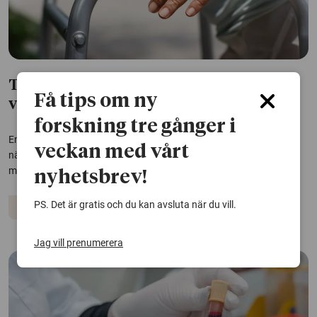
Träning och näringsdryck kan minska
Få tips om ny
vårdbehovet vid demens
forskning tre gånger i
En enkel kombination av dagliga fysiska övningar och proteinrik
veckan med vårt
näringsdryck kan minska behovet av stöd i vardagen hos personer
med demens, enligt en ny studie från Karolinska Institutet.
nyhetsbrev!
PS. Det är gratis och du kan avsluta när du vill.
Demens
Träning
Vård och omsorg
Jag vill prenumerera