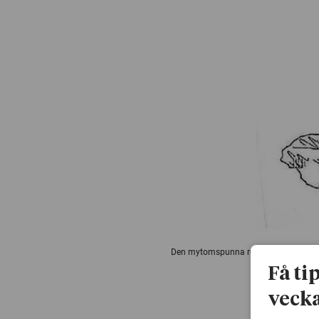
Den mytomspunna runstenen.
Få ti
vecka