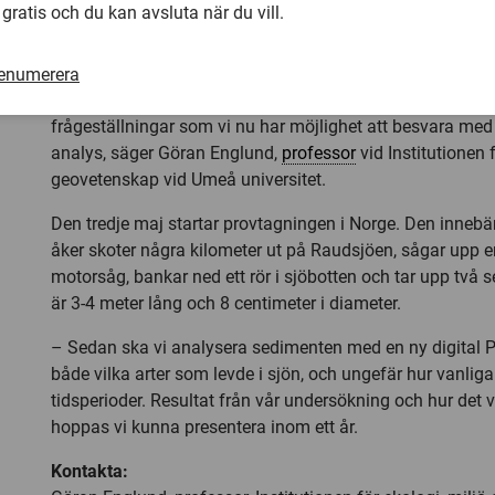
 gratis och du kan avsluta när du vill.
– Är historien om runstenen en bluff eller var det Elifir 
utsättning gjordes då för 1000 år sen – var det verkligen
ut därför att gädda introducerades på 1800-talet? I dag f
renumerera
och sik Raudsjöen – när satte man in abborre och sik? D
frågeställningar som vi nu har möjlighet att besvara med
analys, säger Göran Englund,
professor
vid Institutionen 
geovetenskap vid Umeå universitet.
Den tredje maj startar provtagningen i Norge. Den innebä
åker skoter några kilometer ut på Raudsjöen, sågar upp 
motorsåg, bankar ned ett rör i sjöbotten och tar upp tv
är 3-4 meter lång och 8 centimeter i diameter.
– Sedan ska vi analysera sedimenten med en ny digital
både vilka arter som levde i sjön, och ungefär hur vanliga
tidsperioder. Resultat från vår undersökning och hur det v
hoppas vi kunna presentera inom ett år.
Kontakta: