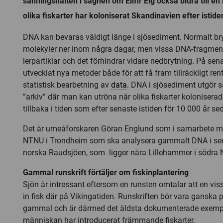
sanningshalten i sägnen om Elifir Elg också bidra till en
olika fiskarter har koloniserat Skandinavien efter istide
DNA kan bevaras väldigt länge i sjösediment. Normalt bry
molekyler ner inom några dagar, men vissa DNA-fragment 
lerpartiklar och det förhindrar vidare nedbrytning. På sen
utvecklat nya metoder både för att få fram tillräckligt re
statistisk bearbetning av
data
. DNA i sjösediment utgör s
”arkiv” där man kan utröna när olika fiskarter koloniserad
tillbaka i tiden som efter senaste istiden för 10 000 år se
Det är umeåforskaren Göran Englund som i samarbete me
NTNU i Trondheim som ska analysera gammalt DNA i sed
norska Raudsjöen, som ligger nära Lillehammer i södra 
Gammal runskrift förtäljer om fiskinplantering
Sjön är intressant eftersom en runsten omtalar att en viss 
in fisk där på Vikingatiden. Runskriften bör vara ganska 
gammal och är därmed det äldsta dokumenterade exempl
människan har introducerat främmande fiskarter.