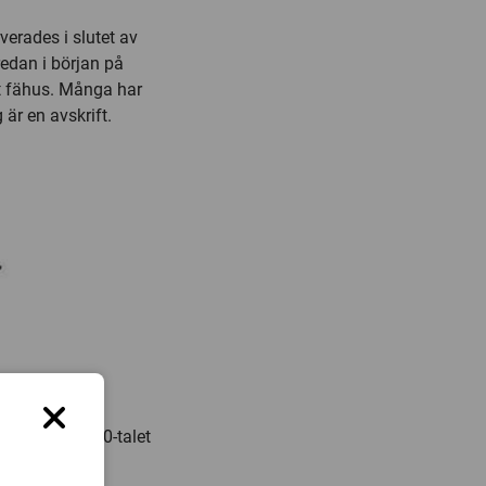
verades i slutet av
edan i början på
tt fähus. Många har
är en avskrift.
 öring på 1800-talet
 gädda.