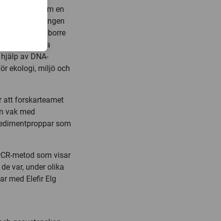
som bluffade? Om en
 öring? Dog öringen
inns gädda, abborre
et finns många
 hjälp av DNA-
för ekologi, miljö och
r att forskarteamet
en vak med
å sedimentproppar som
 PCR-metod som visar
 de var, under olika
ar med Elefir Elg