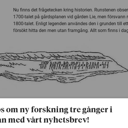
Nu finns det frågetecken kring historien. Runstenen obser
1700-talet på gårdsplanen vid gården Lie, men försvann r
1800-talet. Enligt legenden användes den i grunden till e
försökt hitta den men utan framgång. Allt som finns i dag 
ps om ny forskning tre gånger i
Det finns också en nyare historia som säger att sjön hade
n med vårt nyhetsbrev!
och att öringen dog ut när en okunnig bondpojke satte in