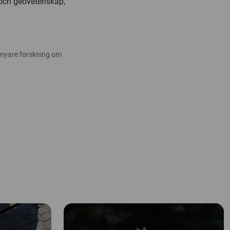
ö och geovetenskap,
 nyare forskning om