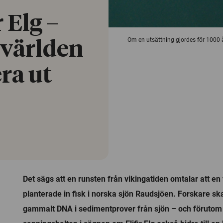
 Elg –
Om en utsättning gjordes för 1000 å
i världen
ra ut
Det sägs att en runsten från vikingatiden omtalar att en v
planterade in fisk i norska sjön Raudsjöen. Forskare sk
gammalt DNA i sedimentprover från sjön – och förutom 