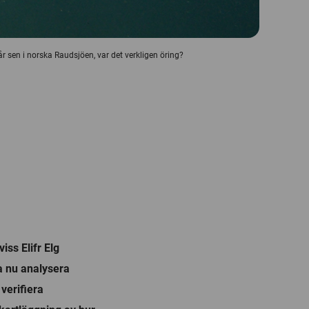
r sen i norska Raudsjöen, var det verkligen öring?
iss Elifr Elg
a nu analysera
verifiera