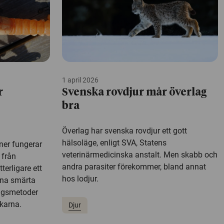
1 april 2026
r
Svenska rovdjur mår överlag
bra
Överlag har svenska rovdjur ett gott
hälsoläge, enligt SVA, Statens
ner fungerar
veterinärmedicinska anstalt. Men skabb och
 från
andra parasiter förekommer, bland annat
terligare ett
hos lodjur.
nna smärta
ngsmetoder
karna.
Djur