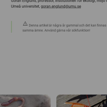
Göran Englund, professor, Institutionen för ekologi, milj
Umeå universitet,
goran.englund@umu.se
warning
Denna artikel är några år gammal och det kan finnas
samma ämne. Använd gärna vår sökfunktion!