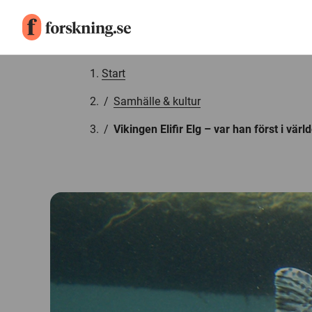
Gå till innehåll
Start
/
Samhälle & kultur
/
Vikingen Elifir Elg – var han först i värl