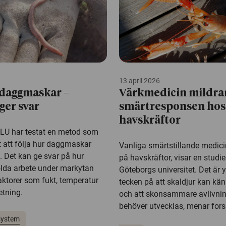
13 april 2026
 daggmaskar –
Värkmedicin mildra
ger svar
smärtresponsen hos
havskräftor
SLU har testat en metod som
t att följa hur daggmaskar
Vanliga smärtstillande medici
n. Det kan ge svar på hur
på havskräftor, visar en studie
lda arbete under markytan
Göteborgs universitet. Det är yt
aktorer som fukt, temperatur
tecken på att skaldjur kan kä
etning.
och att skonsammare avlivni
behöver utvecklas, menar fors
system