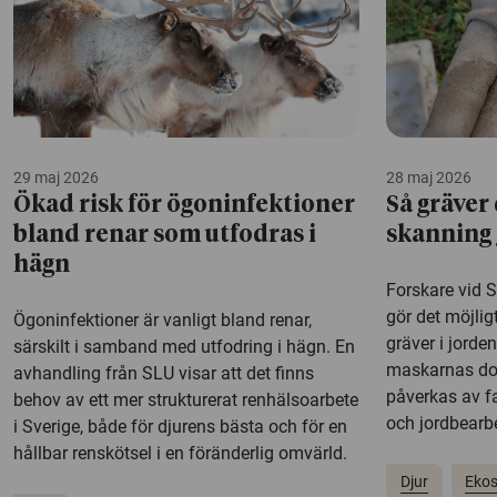
29 maj 2026
28 maj 2026
Ökad risk för ögoninfektioner
Så gräver
bland renar som utfodras i
skanning 
hägn
Forskare vid 
gör det möjlig
Ögoninfektioner är vanligt bland renar,
gräver i jorde
särskilt i samband med utfodring i hägn. En
maskarnas do
avhandling från SLU visar att det finns
påverkas av f
behov av ett mer strukturerat renhälsoarbete
och jordbearb
i Sverige, både för djurens bästa och för en
hållbar renskötsel i en föränderlig omvärld.
Djur
Eko