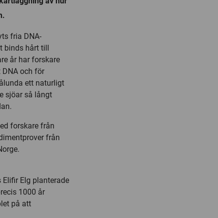
 kartläggning av hur
n.
ts fria DNA-
binds hårt till
are år har forskare
nt DNA och för
ålunda ett naturligt
e sjöar så långt
dan.
d forskare från
imentprover från
Norge.
Elifir Elg planterade
precis 1000 år
et på att