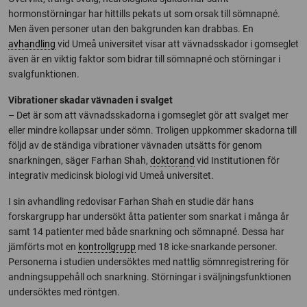
hormonstörningar har hittills pekats ut som orsak till sömnapné.
Men även personer utan den bakgrunden kan drabbas. En
avhandling
vid Umeå universitet visar att vävnadsskador i gomseglet
även är en viktig faktor som bidrar till sömnapné och störningar i
svalgfunktionen.
Vibrationer skadar vävnaden i svalget
– Det är som att vävnadsskadorna i gomseglet gör att svalget mer
eller mindre kollapsar under sömn. Troligen uppkommer skadorna till
följd av de ständiga vibrationer vävnaden utsätts för genom
snarkningen, säger Farhan Shah,
doktorand
vid Institutionen för
integrativ medicinsk biologi vid Umeå universitet.
I sin avhandling redovisar Farhan Shah en studie där hans
forskargrupp har undersökt åtta patienter som snarkat i många år
samt 14 patienter med både snarkning och sömnapné. Dessa har
jämförts mot en
kontrollgrupp
med 18 icke-snarkande personer.
Personerna i studien undersöktes med nattlig sömnregistrering för
andningsuppehåll och snarkning. Störningar i sväljningsfunktionen
undersöktes med röntgen.