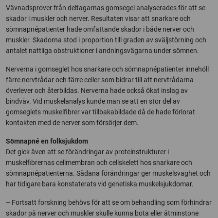
Vävnadsprover från deltagarnas gomsegel analyserades för att se
skador i muskler och nerver. Resultaten visar att snarkare och
sömnapnépatienter hade omfattande skador i både nerver och
muskler. Skadorna stod i proportion till graden av sväljstörning och
antalet nattliga obstruktioner i andningsvägarna under sömnen.
Nerverna i gomseglet hos snarkare och sömnapnépatienter innehöll
färre nervtrådar och färre celler som bidrar till att nervtrådarna
överlever och återbildas. Nerverna hade också ökat inslag av
bindväv. Vid muskelanalys kunde man se att en stor del av
gomseglets muskelfibrer var tillbakabildade då de hade förlorat
kontakten med de nerver som försörjer dem.
Sömnapné en folksjukdom
Det gick även att se förändringar av proteinstrukturer i
muskelfibrernas cellmembran och cellskelett hos snarkare och
sömnapnépatienterna. Sådana förändringar ger muskelsvaghet och
har tidigare bara konstaterats vid genetiska muskelsjukdomar.
– Fortsatt forskning behövs för att se om behandling som förhindrar
skador på nerver och muskler skulle kunna bota eller åtminstone