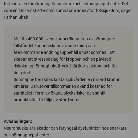
förhindra en försämring för snarkare och sömnapnépatienter. Det
vore en stor vinst eftersom sömnapné är en stor folksjukdom, säger
Farhan Shah.
Mer än 400 000 svenskar beräknas lida av sömnapné
Tillståndet kännetecknas av snarkning och
återkommande andningsuppehåll under sömnen. Det
skapar ett stresspåslag för kroppen och en påvisad
riskökning för högt blodtryck, hjärtkärlsjukdom och för
tidig död.
Sömnapné beräknas kosta sjukvården en miljard kronor
om året. Därutöver tillkommer en okänd kostnad för
samhället i form av ökade olycksrisker och sänkt
produktivitet till följd av störd sömn
Avhandlingen:
Neuromuskulära skador och faryngeal dysfunktion hos snarkare
och sömnapnépatienter
.