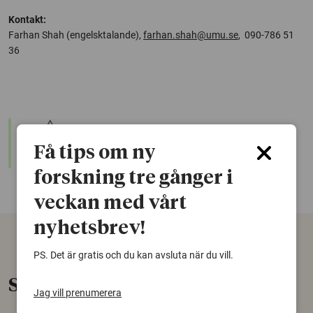
Kontakt:
Farhan Shah (engelsktalande),
farhan.shah@umu.se
, 090-786 51
36
warning
Denna artikel är några år gammal och det kan finnas
nyare forskning om samma ämne. Använd gärna vår
Få tips om ny
sökfunktion!
forskning tre gånger i
veckan med vårt
nyhetsbrev!
PS. Det är gratis och du kan avsluta när du vill.
Senaste nytt
Jag vill prenumerera