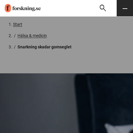
search
Sök
Meny
Gå till innehåll
Start
/
Hälsa & medicin
/
Snarkning skadar gomseglet