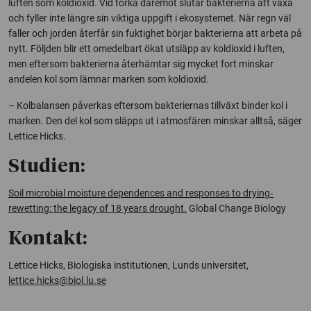
luften som koldioxid. Vid torka däremot slutar bakterierna att växa
och fyller inte längre sin viktiga uppgift i ekosystemet. När regn väl
faller och jorden återfår sin fuktighet börjar bakterierna att arbeta på
nytt. Följden blir ett omedelbart ökat utsläpp av koldioxid i luften,
men eftersom bakterierna återhämtar sig mycket fort minskar
andelen kol som lämnar marken som koldioxid.
– Kolbalansen påverkas eftersom bakteriernas tillväxt binder kol i
marken. Den del kol som släpps ut i atmosfären minskar alltså, säger
Lettice Hicks.
Studien:
Soil microbial moisture dependences and responses to drying‐
rewetting: the legacy of 18 years drought.
Global Change Biology
Kontakt:
Lettice Hicks, Biologiska institutionen, Lunds universitet,
lettice.hicks@biol.lu.se