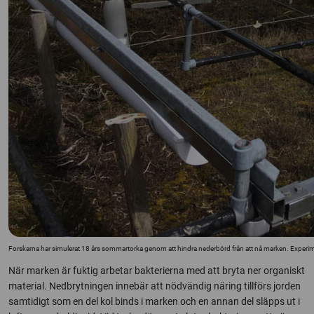
Forskarna har simulerat 18 års sommartorka genom att hindra nederbörd från att nå marken. Experiment
När marken är fuktig arbetar bakterierna med att bryta ner organiskt
material. Nedbrytningen innebär att nödvändig näring tillförs jorden
samtidigt som en del kol binds i marken och en annan del släpps ut i