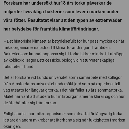
Forskare har undersökt hur18 års torka påverkar de
miljarder livsviktiga bakterier som lever i marken under
våra fötter. Resultatet visar att den typen av extremväder
har betydelse för framtida klimatförändringar.
– Det historiska klimatet är betydelsefullt för hur pass mycket de här
mikroorganismerna bidrar till klimatförändringar i framtiden.
Bakterier som kunnat anpassa sig till torka bidrar mindre till utsläpp
av koldioxid, säger Lettice Hicks, biolog vid Naturvetenskapliga
fakulteten i Lund.
Det är forskare vid Lunds universitet som i samarbete med kollegor
från Amsterdams universitet undersökt jord som på experimentell
väg utsatts för långvarig torka. I det här fallet 18 års sommartorka.
Målet har varit att studera hur mikroorganismerna klarar sig och hur
de återhämtar sig från torkan.
Enligt studien har mikroorganismer som utsatts för långvarig torka
lättare än andra mikrober att återhämta sig när fuktigheten i marken
ökar igen.