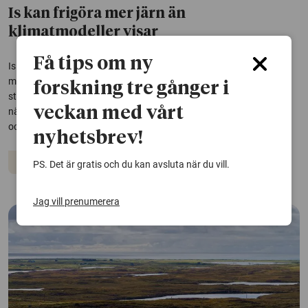
Is kan frigöra mer järn än
klimatmodeller visar
Få tips om ny
Is påskyndar aktivt nedbrytningen av järnmineral och kan frigöra
mer järn än vad dagens klimatmodeller tar hänsyn till, visar en
forskning tre gånger i
studie. Resultaten är viktiga för att kunna förutsäga hur
veckan med vårt
näringskretslopp, kolinlagring och vattenkvalitet påverkas i polar-
och bergsområden när klimatet...
nyhetsbrev!
Klimatet
PS. Det är gratis och du kan avsluta när du vill.
Jag vill prenumerera