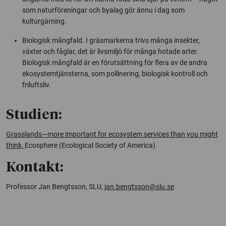
som naturföreningar och byalag gör ännu i dag som
kulturgärning.
Biologisk mångfald. I gräsmarkerna trivs många insekter,
växter och fåglar, det är livsmiljö för många hotade arter.
Biologisk mångfald är en förutsättning för flera av de andra
ekosystemtjänsterna, som pollinering, biologisk kontroll och
friluftsliv.
Studien:
Grasslands—more important for ecosystem services than you might
think,
Ecosphere (Ecological Society of America).
Kontakt:
Professor Jan Bengtsson, SLU,
jan.bengtsson@slu.se