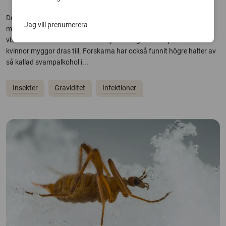
Det är välkänt att myggors jakt på blod styrs av människors doft,
Jag vill prenumerera
men de kemiska mekanismerna har länge varit oklara. En studie
visar nu att både menstruationscykel och graviditet påverkar vilka
kvinnor myggor dras till. Forskarna har också funnit högre halter av
så kallad svampalkohol i...
Insekter
Graviditet
Infektioner