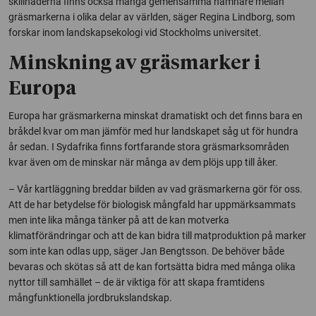
skillnaderna finns också många gemensamma nämnare mellan
gräsmarkerna i olika delar av världen, säger Regina Lindborg, som
forskar inom landskapsekologi vid Stockholms universitet.
Minskning av gräsmarker i
Europa
Europa har gräsmarkerna minskat dramatiskt och det finns bara en
bråkdel kvar om man jämför med hur landskapet såg ut för hundra
år sedan. I Sydafrika finns fortfarande stora gräsmarksområden
kvar även om de minskar när många av dem plöjs upp till åker.
– Vår kartläggning breddar bilden av vad gräsmarkerna gör för oss.
Att de har betydelse för biologisk mångfald har uppmärksammats
men inte lika många tänker på att de kan motverka
klimatförändringar och att de kan bidra till matproduktion på marker
som inte kan odlas upp, säger Jan Bengtsson. De behöver både
bevaras och skötas så att de kan fortsätta bidra med många olika
nyttor till samhället – de är viktiga för att skapa framtidens
mångfunktionella jordbrukslandskap.