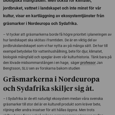
biologiska mångfalden. Men också för klimatet,
jordbruket, vattnet i landskapet och inte minst för vår
kultur, visar en kartläggning av ekosystemtjänster från
gräsmarker i Nordeuropa och Sydafrika.
– Vi tycker att gräsmarkerna borde få högre prioritet i planeringen av
hur landskapet ska skötas i framtiden. De är en viktig del av
jordbrukslandskapet som vi har nytta av på många sätt. De har till
exempel betydelse för vattenhushållning, bete för djur, klimatet,
biologisk mångfald och speglar även vår kulturhistoria. Tänk bara på
den lövade midsommarstången i en hage, säger
professor
Jan
Bengtsson, SLU sen av forskarna bakom studien
Gräsmarkerna i Nordeuropa
och Sydafrika skiljer sig åt.
– I Sydafrika är de ett naturligt ekosystem medan våra svenska
gräsmarker till stor del är en kulturell produkt som kräver bete,
röjning eller andra insatser för att hållas öppna. Men trots