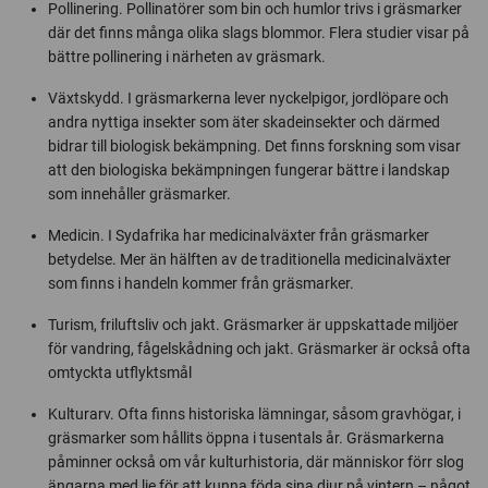
Pollinering. Pollinatörer som bin och humlor trivs i gräsmarker
där det finns många olika slags blommor. Flera studier visar på
bättre pollinering i närheten av gräsmark.
Växtskydd. I gräsmarkerna lever nyckelpigor, jordlöpare och
andra nyttiga insekter som äter skadeinsekter och därmed
bidrar till biologisk bekämpning. Det finns forskning som visar
att den biologiska bekämpningen fungerar bättre i landskap
som innehåller gräsmarker.
Medicin. I Sydafrika har medicinalväxter från gräsmarker
betydelse. Mer än hälften av de traditionella medicinalväxter
som finns i handeln kommer från gräsmarker.
Turism, friluftsliv och jakt. Gräsmarker är uppskattade miljöer
för vandring, fågelskådning och jakt. Gräsmarker är också ofta
omtyckta utflyktsmål
Kulturarv. Ofta finns historiska lämningar, såsom gravhögar, i
gräsmarker som hållits öppna i tusentals år. Gräsmarkerna
påminner också om vår kulturhistoria, där människor förr slog
ängarna med lie för att kunna föda sina djur på vintern – något