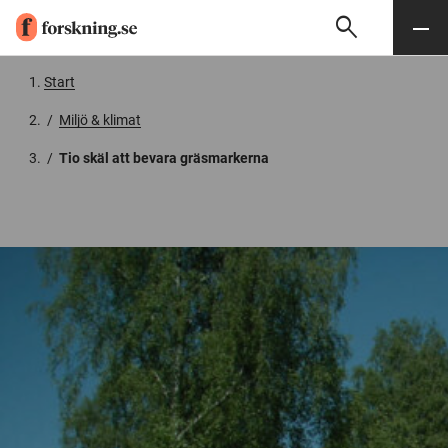
search
Sök
Meny
Gå till innehåll
Start
/
Miljö & klimat
/
Tio skäl att bevara gräsmarkerna