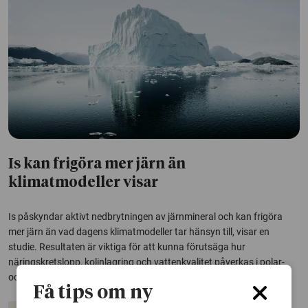
Is kan frigöra mer järn än
klimatmodeller visar
Is påskyndar aktivt nedbrytningen av järnmineral och kan frigöra
mer järn än vad dagens klimatmodeller tar hänsyn till, visar en
studie. Resultaten är viktiga för att kunna förutsäga hur
näringskretslopp, kolinlagring och vattenkvalitet påverkas i polar-
och bergsområden när klimatet...
Få tips om ny