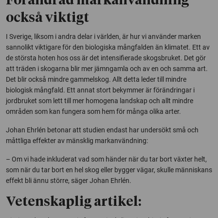
Förändrad markanvändning
också viktigt
I Sverige, liksom i andra delar i världen, är hur vi använder marken
sannolikt viktigare för den biologiska mångfalden än klimatet. Ett av
de största hoten hos oss är det intensifierade skogsbruket. Det gör
att träden i skogarna blir mer jämngamla och av en och samma art.
Det blir också mindre gammelskog. Allt detta leder till mindre
biologisk mångfald. Ett annat stort bekymmer är förändringar i
jordbruket som lett till mer homogena landskap och allt mindre
områden som kan fungera som hem för många olika arter.
Johan Ehrlén betonar att studien endast har undersökt små och
måttliga effekter av mänsklig markanvändning:
– Om vi hade inkluderat vad som händer när du tar bort växter helt,
som när du tar bort en hel skog eller bygger vägar, skulle människans
effekt bli ännu större, säger Johan Ehrlén.
Vetenskaplig artikel: