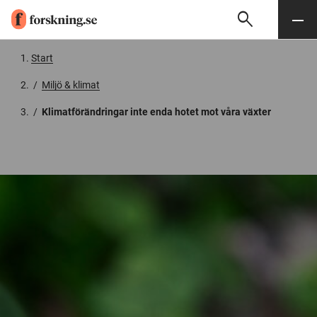
search
Sök
Meny
Gå till innehåll
Start
/
Miljö & klimat
/
Klimatförändringar inte enda hotet mot våra växter