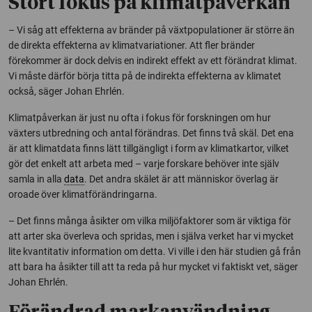
Stort fokus på klimatpåverkan
– Vi såg att effekterna av bränder på växtpopulationer är större än
de direkta effekterna av klimatvariationer. Att fler bränder
förekommer är dock delvis en indirekt effekt av ett förändrat klimat.
Vi måste därför börja titta på de indirekta effekterna av klimatet
också, säger Johan Ehrlén.
Klimatpåverkan är just nu ofta i fokus för forskningen om hur
växters utbredning och antal förändras. Det finns två skäl. Det ena
är att klimatdata finns lätt tillgängligt i form av klimatkartor, vilket
gör det enkelt att arbeta med – varje forskare behöver inte själv
samla in alla
data
. Det andra skälet är att människor överlag är
oroade över klimatförändringarna.
– Det finns många åsikter om vilka miljöfaktorer som är viktiga för
att arter ska överleva och spridas, men i själva verket har vi mycket
lite kvantitativ information om detta. Vi ville i den här studien gå från
att bara ha åsikter till att ta reda på hur mycket vi faktiskt vet, säger
Johan Ehrlén.