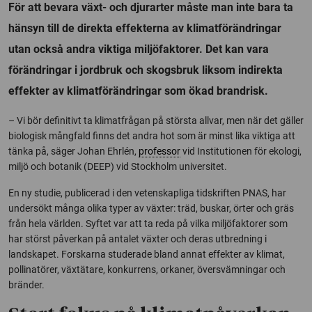
För att bevara växt- och djurarter måste man inte bara ta
hänsyn till de direkta effekterna av klimatförändringar
utan också andra viktiga miljöfaktorer. Det kan vara
förändringar i jordbruk och skogsbruk liksom indirekta
effekter av klimatförändringar som ökad brandrisk.
– Vi bör definitivt ta klimatfrågan på största allvar, men när det gäller
biologisk mångfald finns det andra hot som är minst lika viktiga att
tänka på, säger Johan Ehrlén,
professor
vid Institutionen för ekologi,
miljö och botanik (DEEP) vid Stockholm universitet.
En ny studie, publicerad i den vetenskapliga tidskriften PNAS, har
undersökt många olika typer av växter: träd, buskar, örter och gräs
från hela världen. Syftet var att ta reda på vilka miljöfaktorer som
har störst påverkan på antalet växter och deras utbredning i
landskapet. Forskarna studerade bland annat effekter av klimat,
pollinatörer, växtätare, konkurrens, orkaner, översvämningar och
bränder.