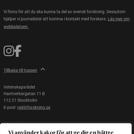
Vi finns för att du ska kunna ta del av svensk forskning. Dessutom
hjälper vi journalister att komma i kontakt med forskare.
Läs mer om
webbplatsen.
Tillbaka till toppen
Vetenskapsrådet
Hantverkargatan 11 B
112 21 Stockholm
E-post:
red@forskning.se
Tillgänglighet
Vi använder kakor för att ge dig en bättre