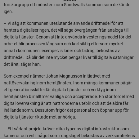
forskargrupp ett mönster inom Sundsvalls kommun som de kände
igen.
– Vi såg att kommunen uteslutande använde driftmedel för att
hantera digitaliseringen, det vill säga övergången från analoga till
digitala tjänster. Genom att inte använda investeringsmedel för det
arbetet blir processen långsam och kortsiktig eftersom mycket
annat i kommunen, exempelvis löner och bidrag, bekostas av
driftmedel. Då blir det inte mycket pengar kvar till digitala satsningar
det året, säger han.
Som exempel nämner Johan Magnusson initiativet med
nattövervakning inom hemtjänsten. Inom många kommuner pågår
ett generationsskifte där digitala tjänster och verktyg inom
hemtjänsten blir alltmer vanliga och accepterade. En stor fördel med
digital övervakning är att nattronderna uteblir och att de äldre får
ihållande sömn. Dessutom frigör det personal och öppnar upp för
digitala tjänster riktade mot anhöriga.
– Ett sådant projekt kräver olika typer av digital infrastruktur som
kameror och wifi, något som i dagsläget bekostas av verksamhetens