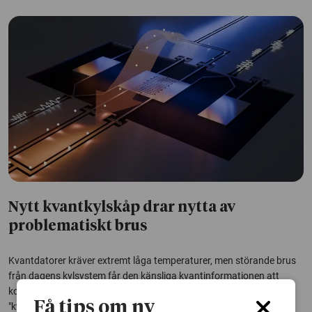
Nytt kvantkylskåp drar nytta av
problematiskt brus
Kvantdatorer kräver extremt låga temperaturer, men störande brus
från dagens kylsystem får den känsliga kvantinformationen att
kollapsa. Nu har forskare använt bruset för att driva ett minimalt
Få tips om ny
"kvantkylskåp" som kan styra värme och energi med hög precision.