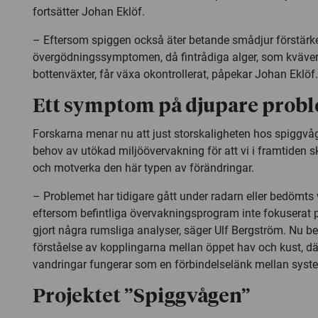
fortsätter Johan Eklöf.
– Eftersom spiggen också äter betande smådjur förstärke
övergödningssymptomen, då fintrådiga alger, som kväve
bottenväxter, får växa okontrollerat, påpekar Johan Eklöf.
Ett symptom på djupare prob
Forskarna menar nu att just storskaligheten hos spiggvåge
behov av utökad miljöövervakning för att vi i framtiden
och motverka den här typen av förändringar.
– Problemet har tidigare gått under radarn eller bedömts v
eftersom befintliga övervakningsprogram inte fokuserat 
gjort några rumsliga analyser, säger Ulf Bergström. Nu b
förståelse av kopplingarna mellan öppet hav och kust, d
vandringar fungerar som en förbindelselänk mellan syst
Projektet ”Spiggvågen”