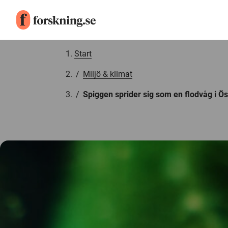
Gå till innehåll
Start
/
Miljö & klimat
/
Spiggen sprider sig som en flodvåg i Ös