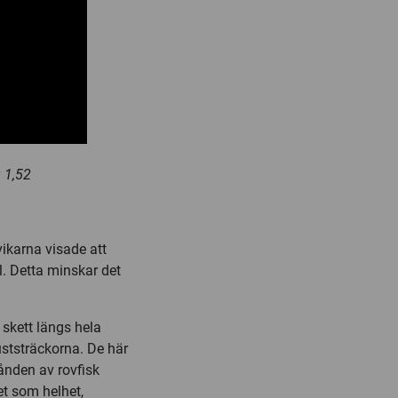
 1,52
ikarna visade att
l. Detta minskar det
skett längs hela
uststräckorna. De här
tånden av rovfisk
et som helhet,