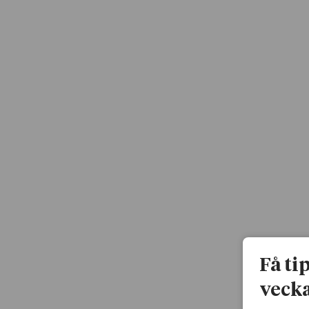
Få ti
vecka