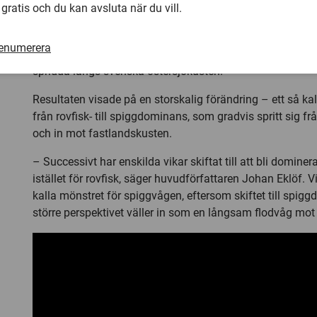
 gratis och du kan avsluta när du vill.
För att få en bättre bild av spiggökningens omfattning oc
forskare inom projektet PlantFish nu sammanställt och 
renumerera
nära 40 års provfisken av fiskyngel i knappt 500 grunda 
spridda längs svenska östersjökusten.
Resultaten visade på en storskalig förändring – ett så kal
från rovfisk- till spiggdominans, som gradvis spritt sig f
och in mot fastlandskusten.
– Successivt har enskilda vikar skiftat till att bli domine
istället för rovfisk, säger huvudförfattaren Johan Eklöf. 
kalla mönstret för spiggvågen, eftersom skiftet till spigg
större perspektivet väller in som en långsam flodvåg mot