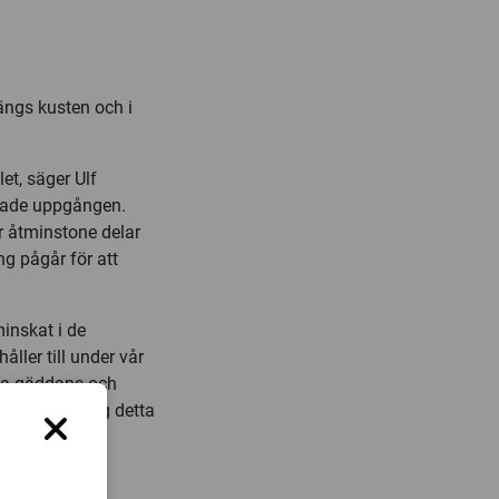
ängs kusten och i
et, säger Ulf
erade uppgången.
är åtminstone delar
ng pågår för att
inskat i de
ller till under vår
äta gäddans och
lken omfattning detta
ns