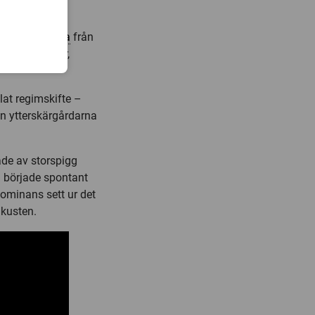
h effekter har
analyserat
data
från
skärgårdsvikar,
lat regimskifte –
rån ytterskärgårdarna
rade av storspigg
Vi började spontant
dominans sett ur det
 kusten.