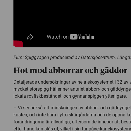
Film: Spiggvågen producerad av Östersjöcentrum. Längd:
Hot mod abborrar och gäddor
Detaljerade undersökningar av hela ekosystemet i 32 av v
mycket storspigg håller ner antalet abborr- och gäddynge
lokala rovfiskbeståndet, och gynnar spiggen ytterligare.
– Vi ser också att minskningen av abborr- och gäddyngel 
kusten, och inte bara i ytterskärgårdarna och de öppna k
förändringarna är allvarliga, eftersom de innebär att bes
efter hand kan slås ut, vilket i sin tur påverkar ekosystem