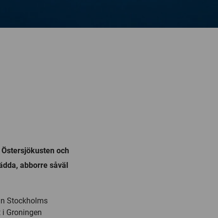
av Östersjökusten och
t gädda, abborre såväl
rån Stockholms
t i Groningen