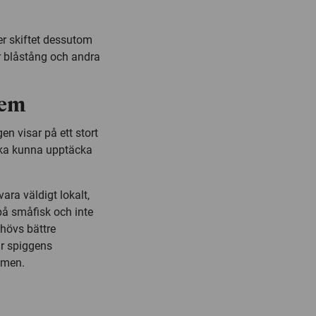
r skiftet dessutom
r blåstång och andra
lem
n visar på ett stort
 ska kunna upptäcka
ara väldigt lokalt,
på småfisk och inte
ehövs bättre
är spiggens
emen.