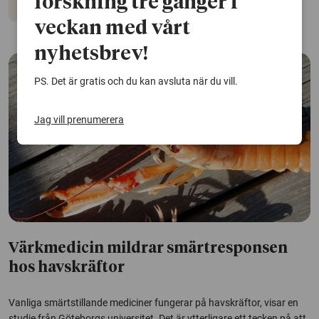
forskning tre gånger i
Djur
Ekosystem
veckan med vårt
nyhetsbrev!
PS. Det är gratis och du kan avsluta när du vill.
Jag vill prenumerera
Värkmedicin mildrar smärtresponsen
hos havskräftor
Vanliga smärtstillande mediciner fungerar på havskräftor, visar en
studie från Göteborgs universitet. Det är ytterligare ett tecken på att