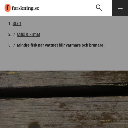
search
Sök
Meny
Gå till innehåll
Start
/
Miljö & klimat
/
Mindre fisk när vattnet blir varmare och brunare