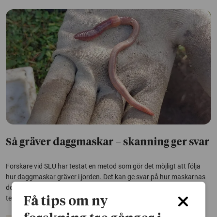
Så gräver daggmaskar – skanning ger svar
Forskare vid SLU har testat en metod som gör det möjligt att följa
hur daggmaskar gräver i jorden. Det kan ge svar på hur maskarnas
dolda arbete under markytan påverkas av faktorer som fukt,
temperatur och jordbearbetning.
Få tips om ny