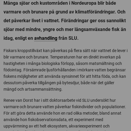
Många sjöar och kustområden i Nordeuropa blir både
varmare och brunare på grund av klimatförändringar. Och
det påverkar livet i vattnet. Förändringar ger oss sannolikt
sjöar med mindre, yngre och mer långsamväxande fisk än
idag, enligt en
avhandling
från SLU.
Fiskars kroppstillväxt kan påverkas på flera sätt när vattnet de lever i
blir varmare och brunare. Temperaturen har en direkt inverkan på
hastigheten i många biologiska förlopp, såsom matsmältning och
födointag. Försämrade ljusförhållanden i mörkare vatten begränsar
fiskens möjligheter att använda synsinnet för att hitta föda, och kan
dessutom påverka tillgången på bytesdjur, både när det gäller
mängd och artsammansättning.
Renee van Dorst har i sitt doktorsarbete vid SLU undersökt hur
varmare och brunare vatten påverkar fiskindivider och populationer.
För att göra detta använde hon en rad olika metoder, bland annat
använde hon fiskobservationsdata, ett experiment med
uppvärmning av ett helt ekosystem, akvarieexperiment och