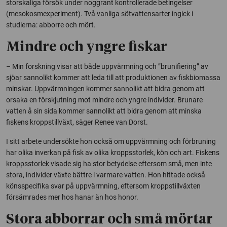
storskaliga försök under noggrant kontrollerade betingelser
(mesokosmexperiment). Två vanliga sötvattensarter ingick i
studierna: abborre och mört.
Mindre och yngre fiskar
– Min forskning visar att både uppvärmning och ”brunifiering” av
sjöar sannolikt kommer att leda till att produktionen av fiskbiomassa
minskar. Uppvärmningen kommer sannolikt att bidra genom att
orsaka en förskjutning mot mindre och yngre individer. Brunare
vatten å sin sida kommer sannolikt att bidra genom att minska
fiskens kroppstillväxt, säger Renee van Dorst.
I sitt arbete undersökte hon också om uppvärmning och förbruning
har olika inverkan på fisk av olika kroppsstorlek, kön och art. Fiskens
kroppsstorlek visade sig ha stor betydelse eftersom små, men inte
stora, individer växte bättre i varmare vatten. Hon hittade också
könsspecifika svar på uppvärmning, eftersom kroppstillväxten
försämrades mer hos hanar än hos honor.
Stora abborrar och små mörtar