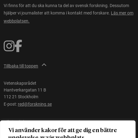
Vi finns för att du ska kunna ta del av svensk forskning. Dessutom
hjälper vi journalister att komma i kontakt med forskare.
Läs mer om
webbplatsen.
Tillbaka till toppen
Vetenskapsrådet
Hantverkargatan 11 B
112 21 Stockholm
E-post:
red@forskning.se
Tillgänglighet
Vi använder kakor för att ge dig en bättre