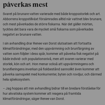
påverkas mest
Svaret på brunare vatten varierade med både kroppsstorlek och art.
Abborrens kroppstillväxt försämrades alltid när vattnet blev brunare,
och mest påverkades de större fiskarna. När det gäller mörten,
tycktes det bara vara de mycket små fiskarna som påverkades
negativt av brunare vatten.
I sin avhandling drar Renee van Dorst slutsatsen att fortsatta
klimatförändringar, med den uppvärmning och brunfärgning av
vatten som följder i dess spår, kommer att påverka fisk negativt på
både individ- och populationsnivå, men att svaren varierar med
storlek, kön och art. Hon menar också att uppvärmningens och
brunifieringens inverkan på fiskbestånd sannolikt även kommer att
påverka samspelet med konkurrenter, byten och rovdjur, och därmed
hela sjöekosystem.
– Jag hoppas att min avhandling bidrar till en bredare förståelse för
hur akvatiska system kommer att reagera på framtida
klimatförändringar, säger Renee van Dorst.