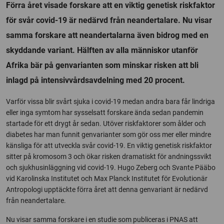
Förra året visade forskare att en viktig genetisk riskfaktor
för svår covid-19 är nedärvd från neandertalare. Nu visar
samma forskare att neandertalarna även bidrog med en
skyddande variant. Hälften av alla människor utanför
Afrika bär på genvarianten som minskar risken att bli
inlagd på intensivvårdsavdelning med 20 procent.
Varför vissa blir svårt sjuka i covid-19 medan andra bara får lindriga
eller inga symtom har sysselsatt forskare ända sedan pandemin
startade för ett drygt år sedan. Utöver riskfaktorer som ålder och
diabetes har man funnit genvarianter som gör oss mer eller mindre
känsliga för att utveckla svår covid-19. En viktig genetisk riskfaktor
sitter på kromosom 3 och ökar risken dramatiskt för andningssvikt
och sjukhusinläggning vid covid-19. Hugo Zeberg och Svante Pääbo
vid Karolinska Institutet och Max Planck Institutet för Evolutionär
Antropologi upptäckte förra året att denna genvariant är nedärvd
från neandertalare.
Nu visar samma forskare i en studie som publiceras i PNAS att