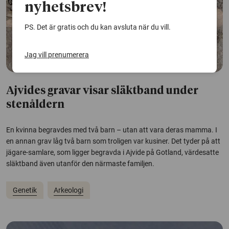
nyhetsbrev!
PS. Det är gratis och du kan avsluta när du vill.
Jag vill prenumerera
Ajvides gravar visar släktband under
stenåldern
En kvinna begravdes med två barn – utan att vara deras mamma. I
en annan grav låg två barn som troligen var kusiner. Det tyder på att
jägare-samlare, som ligger begravda i Ajvide på Gotland, värdesatte
släktband även utanför den närmaste familjen.
Genetik
Arkeologi