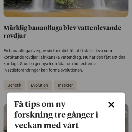
Märklig bananfluga blev vattenlevande
rovdjur
En bananfluga övergav sin fruktdiet för att i stället leva som
köttätande rovdjur i afrikanska vattendrag. Nu har den fått sitt dna
kartlagt. Studien ger nya ledtrådar om hur extrema
livsstilsförändringar kan forma evolutionen.
Genetik
Evolution
Insekter
Få tips om ny
forskning tre gånger i
veckan med vårt