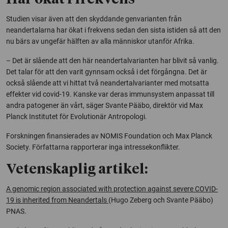
Studien visar även att den skyddande genvarianten från
neandertalarna har ökat i frekvens sedan den sista istiden så att den
nu bärs av ungefär hälften av alla människor utanför Afrika.
– Det är slående att den här neandertalvarianten har blivit så vanlig.
Det talar för att den varit gynnsam också i det förgångna. Det är
också slående att vi hittat två neandertalvarianter med motsatta
effekter vid covid-19. Kanske var deras immunsystem anpassat till
andra patogener än vårt, säger Svante Pääbo, direktör vid Max
Planck Institutet för Evolutionär Antropologi.
Forskningen finansierades av NOMIS Foundation och Max Planck
Society. Författarna rapporterar inga intressekonflikter.
Vetenskaplig artikel:
A genomic region associated with protection against severe COVID-
19 is inherited from Neandertals
(Hugo Zeberg och Svante Pääbo)
PNAS
.