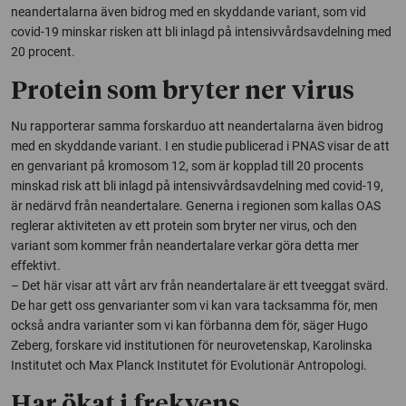
neandertalarna även bidrog med en skyddande variant, som vid
covid-19 minskar risken att bli inlagd på intensivvårdsavdelning med
20 procent.
Protein som bryter ner virus
Nu rapporterar samma forskarduo att neandertalarna även bidrog
med en skyddande variant. I en studie publicerad i PNAS visar de att
en genvariant på kromosom 12, som är kopplad till 20 procents
minskad risk att bli inlagd på intensivvårdsavdelning med covid-19,
är nedärvd från neandertalare. Generna i regionen som kallas OAS
reglerar aktiviteten av ett protein som bryter ner virus, och den
variant som kommer från neandertalare verkar göra detta mer
effektivt.
– Det här visar att vårt arv från neandertalare är ett tveeggat svärd.
De har gett oss genvarianter som vi kan vara tacksamma för, men
också andra varianter som vi kan förbanna dem för, säger Hugo
Zeberg, forskare vid institutionen för neurovetenskap, Karolinska
Institutet och Max Planck Institutet för Evolutionär Antropologi.
Har ökat i frekvens