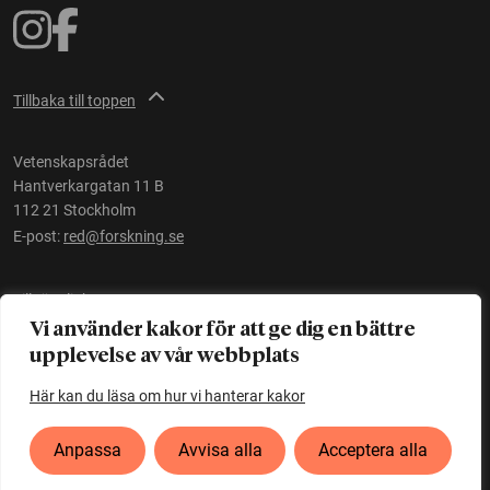
Tillbaka till toppen
Vetenskapsrådet
Hantverkargatan 11 B
112 21 Stockholm
E-post:
red@forskning.se
Tillgänglighet
Vi använder kakor för att ge dig en bättre
upplevelse av vår webbplats
Ett initiativ av
Vetenskapsrådet
Här kan du läsa om hur vi hanterar kakor
Anpassa
Avvisa alla
Acceptera alla