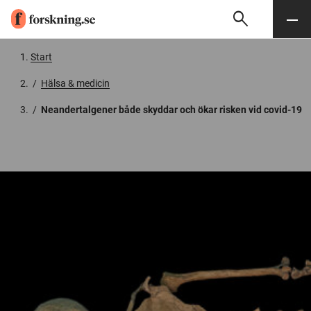
search
Sök
Meny
Gå till innehåll
Start
/
Hälsa & medicin
/
Neandertalgener både skyddar och ökar risken vid covid-19