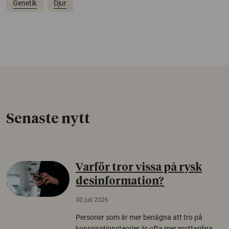
Genetik
Djur
Senaste nytt
Varför tror vissa på rysk
desinformation?
30 juli 2026
Personer som är mer benägna att tro på
konspirationsteorier är ofta mer mottagliga