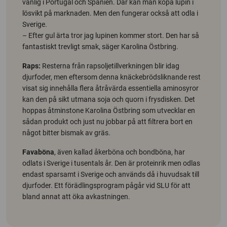
vanlig i Portugal och Spanien. Där kan man köpa lupin i
lösvikt på marknaden. Men den fungerar också att odla i
Sverige.
– Efter gul ärta tror jag lupinen kommer stort. Den har så
fantastiskt trevligt smak, säger Karolina Östbring.
Raps:
Resterna från rapsoljetillverkningen blir idag
djurfoder, men eftersom denna knäckebrödsliknande rest
visat sig innehålla flera åtråvärda essentiella aminosyror
kan den på sikt utmana soja och quorn i frysdisken. Det
hoppas åtminstone Karolina Östbring som utvecklar en
sådan produkt och just nu jobbar på att filtrera bort en
något bitter bismak av gräs.
Favaböna
, även kallad åkerböna och bondböna, har
odlats i Sverige i tusentals år. Den är proteinrik men odlas
endast sparsamt i Sverige och används då i huvudsak till
djurfoder. Ett förädlingsprogram pågår vid SLU för att
bland annat att öka avkastningen.