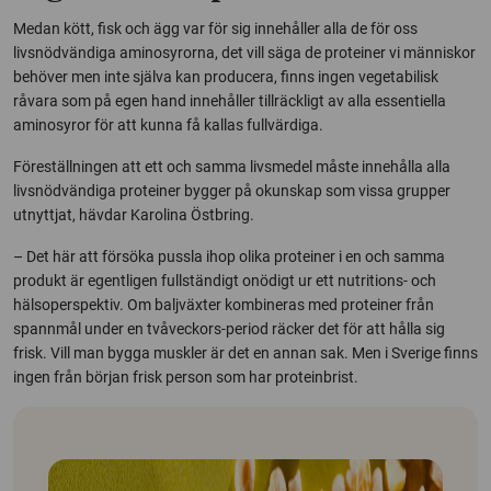
Medan kött, fisk och ägg var för sig innehåller alla de för oss
livsnödvändiga aminosyrorna, det vill säga de proteiner vi människor
behöver men inte själva kan producera, finns ingen vegetabilisk
råvara som på egen hand innehåller tillräckligt av alla essentiella
aminosyror för att kunna få kallas fullvärdiga.
Föreställningen att ett och samma livsmedel måste innehålla alla
livsnödvändiga proteiner bygger på okunskap som vissa grupper
utnyttjat, hävdar Karolina Östbring.
– Det här att försöka pussla ihop olika proteiner i en och samma
produkt är egentligen fullständigt onödigt ur ett nutritions- och
hälsoperspektiv. Om baljväxter kombineras med proteiner från
spannmål under en tvåveckors-period räcker det för att hålla sig
frisk. Vill man bygga muskler är det en annan sak. Men i Sverige finns
ingen från början frisk person som har proteinbrist.