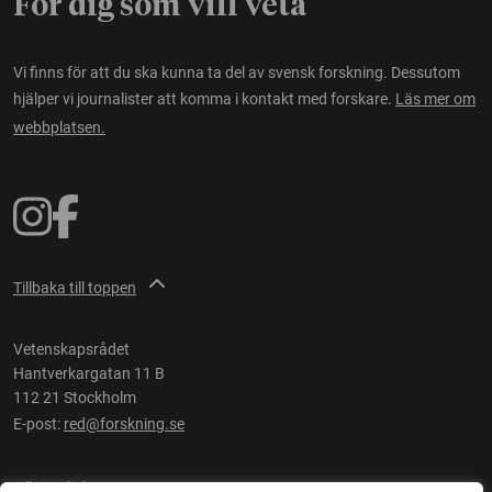
För dig som vill veta
Vi finns för att du ska kunna ta del av svensk forskning. Dessutom
hjälper vi journalister att komma i kontakt med forskare.
Läs mer om
webbplatsen.
Tillbaka till toppen
Vetenskapsrådet
Hantverkargatan 11 B
112 21 Stockholm
E-post:
red@forskning.se
Tillgänglighet