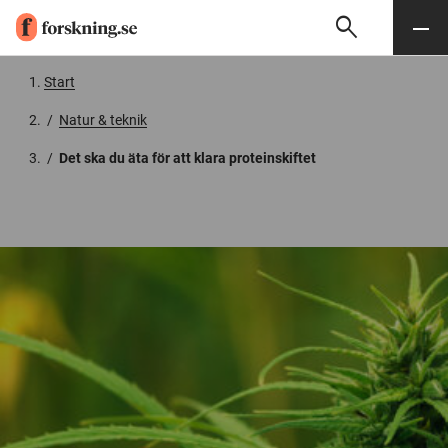
search
Sök
Meny
Gå till innehåll
Start
/
Natur & teknik
/
Det ska du äta för att klara proteinskiftet