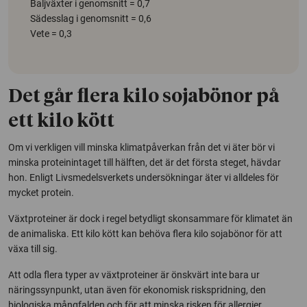
Baljväxter i genomsnitt = 0,7
Sädesslag i genomsnitt = 0,6
Vete = 0,3
Det går flera kilo sojabönor på
ett kilo kött
Om vi verkligen vill minska klimatpåverkan från det vi äter bör vi
minska proteinintaget till hälften, det är det första steget, hävdar
hon. Enligt Livsmedelsverkets undersökningar äter vi alldeles för
mycket protein.
Växtproteiner är dock i regel betydligt skonsammare för klimatet än
de animaliska. Ett kilo kött kan behöva flera kilo sojabönor för att
växa till sig.
Att odla flera typer av växtproteiner är önskvärt inte bara ur
näringssynpunkt, utan även för ekonomisk riskspridning, den
biologiska mångfalden och för att minska risken för allergier.