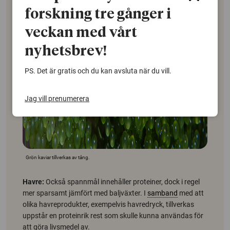
forskning tre gånger i
veckan med vårt
nyhetsbrev!
PS. Det är gratis och du kan avsluta när du vill.
Jag vill prenumerera
Grön kaviar tillverkas av tång.
Havre:
Också spannmål innehåller proteiner, dock i regel
mer sparsamt jämfört med baljväxter. I
samband
med att
olika havreprodukter, exempelvis havredryck, tillverkas
uppstår en proteinrik rest som skulle kunna användas för
att göra livsmedel av.