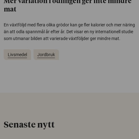
Mer variation i odlingen ger inte mindre
mat
En växtföljd med flera olika grödor kan ge fler kalorier och mer näring
än att odla spannmål år efter år. Det visar en ny internationell studie
som utmanar bilden att varierade växtföljder ger mindre mat.
Livsmedel
Jordbruk
Senaste nytt