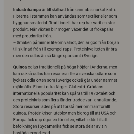
Industrihampa
är till skillnad från cannabis narkotikafri.
Fibrerna i stammen kan användas som textilier eller som
byggnadsmaterial. Traditionellt har rep har varit en stor
produkt. När växten blir mogen växer det ut frökapslar
med proteinrika frön.
– Smaken påminner lite om valnöt, den är god från början
till skillnad från till exempel raps. Proteinkvaliteten är bra
men den odlas än så länge sparsamt i Sverige.
Quinoa
odlas traditionellt på höga höjder i Anderna, men
kan också odlas här resonerar flera svenska odlare som
lyckats odla örten som i Sverige också går under namnet
mjölmålla. Finns i olika färger. Glutenfri. Grödans
internationella popularitet kan spåras till 1970-talet och
den proteinkris som flera länder trodde var i annalkande.
Stora resurser lades på att förstå mer om framförallt
quinoa. Proteinkrisen uteblev men bidrog till att USA och
Europa fick upp ögonen för örten, vilket ledde till att
befolkningen i Sydamerika fick se stora delar av sin
basföda exporterad.