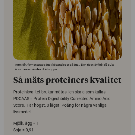
Ärtmjölk, fermenterade ärtor, köttanaloger på ärta… Den tiden är förbi då gula
ärtor bara användes till ärtsoppa.
Så mäts proteiners kvalitet
Proteinkvalitet brukar mätas i en skala som kallas
PDCAAS = Protein Digestibility Corrected Amino Acid
Score. 1 är högst, 0 lägst. Poäng för några vanliga
livsmedel:
Mjölk, ägg = 1
Soja = 0,91