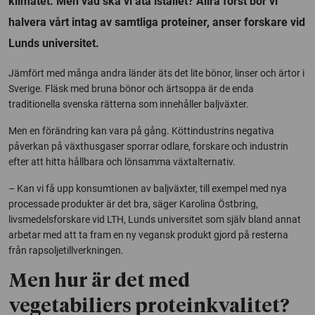
klimatet. Men vad ska vi äta istället? Allra först bör vi
halvera vårt intag av samtliga proteiner, anser forskare vid
Lunds universitet.
Jämfört med många andra länder äts det lite bönor, linser och ärtor i
Sverige. Fläsk med bruna bönor och ärtsoppa är de enda
traditionella svenska rätterna som innehåller baljväxter.
Men en förändring kan vara på gång. Köttindustrins negativa
påverkan på växthusgaser sporrar odlare, forskare och industrin
efter att hitta hållbara och lönsamma växtalternativ.
– Kan vi få upp konsumtionen av baljväxter, till exempel med nya
processade produkter är det bra, säger Karolina Östbring,
livsmedelsforskare vid LTH, Lunds universitet som själv bland annat
arbetar med att ta fram en ny vegansk produkt gjord på resterna
från rapsoljetillverkningen.
Men hur är det med
vegetabiliers proteinkvalitet?