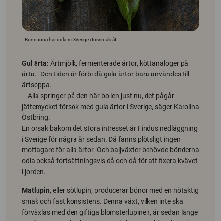
Bondböna har odlats i Sverige i tusentals åt.
Gul ärta:
Ärtmjölk, fermenterade ärtor, köttanaloger på
ärta… Den tiden är förbi då gula ärtor bara användes till
ärtsoppa.
– Alla springer på den här bollen just nu, det pågår
jättemycket försök med gula ärtor i Sverige, säger Karolina
Östbring.
En orsak bakom det stora intresset är Findus nedläggning
i Sverige för några år sedan. Då fanns plötsligt ingen
mottagare för alla ärtor. Och baljväxter behövde bönderna
odla också fortsättningsvis då och då för att fixera kvävet
i jorden.
Matlupin
, eller sötlupin, producerar bönor med en nötaktig
smak och fast konsistens. Denna växt, vilken inte ska
förväxlas med den giftiga blomsterlupinen, är sedan länge