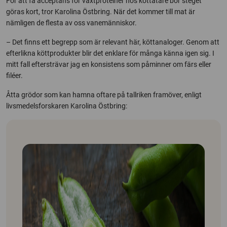
För att få acceptans för växtproteiner hos köttätare bör steget
göras kort, tror Karolina Östbring. När det kommer till mat är
nämligen de flesta av oss vanemänniskor.
– Det finns ett begrepp som är relevant här, köttanaloger. Genom att
efterlikna köttprodukter blir det enklare för många känna igen sig. I
mitt fall eftersträvar jag en konsistens som påminner om färs eller
filéer.
Åtta grödor som kan hamna oftare på tallriken framöver, enligt
livsmedelsforskaren Karolina Östbring: