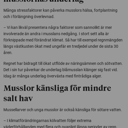
Många stressfaktorer kan påverka musslors hälsa, fortplantning
och i förlängning överlevnad.
– Vi kan likväl presentera några faktorer som sannolikt är mer
involverade än andra i musslans nedgång. I stort sett alla är
förknippade med förändrat klimat. Så har till exempel regnmängden
längs västkusten ökat med ungefär en tredjedel under de sista 30
åren.
Regnet har bidragit till ökat utflöde av näringsämnen och sötvatten.
Det i sin tur påverkar de underlag blåmusslan klänger sig fast vid.
Idag är många underlag överväxta med fintrådiga alger.
Musslor känsliga för mindre
salt hav
Mussellarver och unga musslor är också känsliga för sötare vatten.
– I klimatförändringarnas kölvatten följer extrema
väderförhållanden med flera och ovanligt långa perioder av regn,