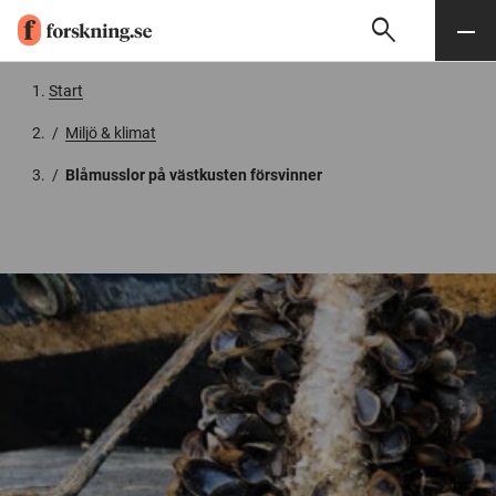
search
Sök
Meny
Gå till innehåll
Start
/
Miljö & klimat
/
Blåmusslor på västkusten försvinner