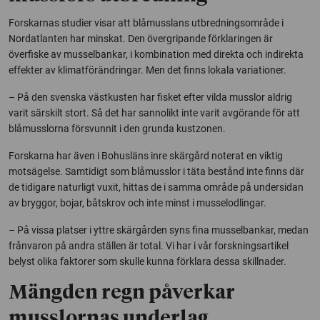
Forskarnas studier visar att blåmusslans utbredningsområde i
Nordatlanten har minskat. Den övergripande förklaringen är
överfiske av musselbankar, i kombination med direkta och indirekta
effekter av klimatförändringar. Men det finns lokala variationer.
– På den svenska västkusten har fisket efter vilda musslor aldrig
varit särskilt stort. Så det har sannolikt inte varit avgörande för att
blåmusslorna försvunnit i den grunda kustzonen.
Forskarna har även i Bohusläns inre skärgård noterat en viktig
motsägelse. Samtidigt som blåmusslor i täta bestånd inte finns där
de tidigare naturligt vuxit, hittas de i samma område på undersidan
av bryggor, bojar, båtskrov och inte minst i musselodlingar.
– På vissa platser i yttre skärgården syns fina musselbankar, medan
frånvaron på andra ställen är total. Vi har i vår forskningsartikel
belyst olika faktorer som skulle kunna förklara dessa skillnader.
Mängden regn påverkar
musslornas underlag