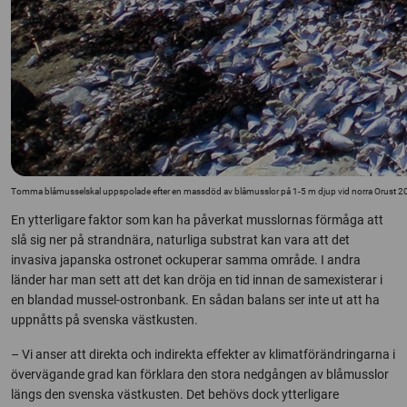
Tomma blåmusselskal uppspolade efter en massdöd av blåmusslor på 1-5 m djup vid norra Orust 200
En ytterligare faktor som kan ha påverkat musslornas förmåga att
slå sig ner på strandnära, naturliga substrat kan vara att det
invasiva japanska ostronet ockuperar samma område. I andra
länder har man sett att det kan dröja en tid innan de samexisterar i
en blandad mussel-ostronbank. En sådan balans ser inte ut att ha
uppnåtts på svenska västkusten.
– Vi anser att direkta och indirekta effekter av klimatförändringarna i
övervägande grad kan förklara den stora nedgången av blåmusslor
längs den svenska västkusten. Det behövs dock ytterligare