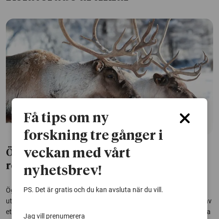
Få tips om ny
forskning tre gånger i
veckan med vårt
Ökad risk för ögoninfektioner bland
renar som utfodras i hägn
nyhetsbrev!
PS. Det är gratis och du kan avsluta när du vill.
Ögoninfektioner är vanligt bland renar, särskilt i samband med
utfodring i hägn. En avhandling från SLU visar att det finns behov av
ett mer strukturerat renhälsoarbete i Sverige, både för djurens bästa
Jag vill prenumerera