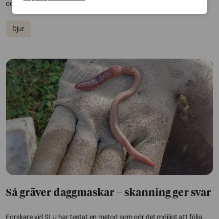
och för en hållbar renskötsel i en föränderlig omvärld.
Djur
Så gräver daggmaskar – skanning ger svar
Forskare vid SLU har testat en metod som gör det möjligt att följa