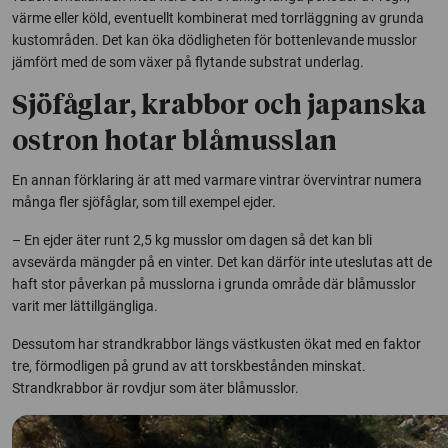
värme eller köld, eventuellt kombinerat med torrläggning av grunda
kustområden. Det kan öka dödligheten för bottenlevande musslor
jämfört med de som växer på flytande substrat underlag.
Sjöfåglar, krabbor och japanska
ostron hotar blåmusslan
En annan förklaring är att med varmare vintrar övervintrar numera
många fler sjöfåglar, som till exempel ejder.
– En ejder äter runt 2,5 kg musslor om dagen så det kan bli
avsevärda mängder på en vinter. Det kan därför inte uteslutas att de
haft stor påverkan på musslorna i grunda område där blåmusslor
varit mer lättillgängliga.
Dessutom har strandkrabbor längs västkusten ökat med en faktor
tre, förmodligen på grund av att torskbestånden minskat.
Strandkrabbor är rovdjur som äter blåmusslor.