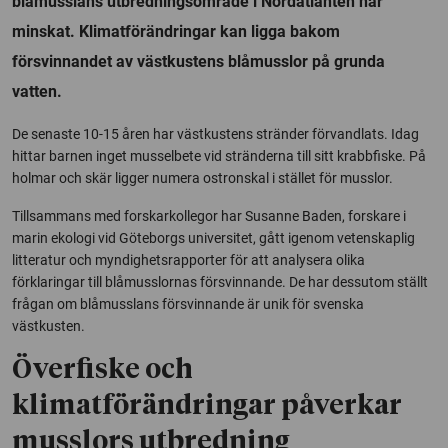
blåmusslans utbredningsområde i Nordatlanten har
minskat. Klimatförändringar kan ligga bakom
försvinnandet av västkustens blåmusslor på grunda
vatten.
De senaste 10-15 åren har västkustens stränder förvandlats.
Idag
hittar barnen inget musselbete vid stränderna till sitt krabbfiske. På
holmar och skär ligger numera ostronskal i stället för musslor.
Tillsammans med forskarkollegor har Susanne Baden, forskare i
marin ekologi vid Göteborgs universitet, gått igenom vetenskaplig
litteratur och myndighetsrapporter för att analysera olika
förklaringar till blåmusslornas försvinnande. De har dessutom ställt
frågan om blåmusslans försvinnande är unik för svenska
västkusten.
Överfiske och
klimatförändringar påverkar
musslors utbredning