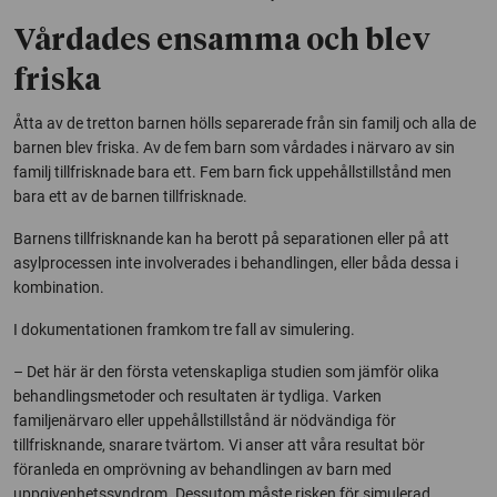
Vårdades ensamma och blev
friska
Åtta av de tretton barnen hölls separerade från sin familj och alla de
barnen blev friska. Av de fem barn som vårdades i närvaro av sin
familj tillfrisknade bara ett. Fem barn fick uppehållstillstånd men
bara ett av de barnen tillfrisknade.
Barnens tillfrisknande kan ha berott på separationen eller på att
asylprocessen inte involverades i behandlingen, eller båda dessa i
kombination.
I dokumentationen framkom tre fall av simulering.
– Det här är den första vetenskapliga studien som jämför olika
behandlingsmetoder och resultaten är tydliga. Varken
familjenärvaro eller uppehållstillstånd är nödvändiga för
tillfrisknande, snarare tvärtom. Vi anser att våra resultat bör
föranleda en omprövning av behandlingen av barn med
uppgivenhetssyndrom. Dessutom måste risken för simulerad