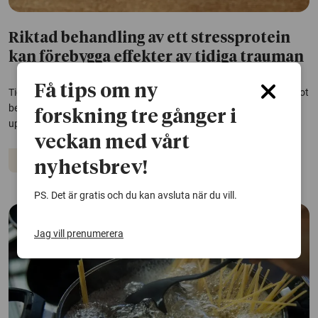
Riktad behandling av ett stressprotein
kan förebygga effekter av tidiga trauman
Få tips om ny
Tidiga insatser riktade mot ett centralt stressprotein kan skydda mot
bestående förändringar i beteende och hjärna kopplade till svåra
forskning tre gånger i
upplevelser i barndomen. Detta visar en studie som gjorts på möss.
veckan med vårt
Psykisk hälsa
nyhetsbrev!
PS. Det är gratis och du kan avsluta när du vill.
Jag vill prenumerera