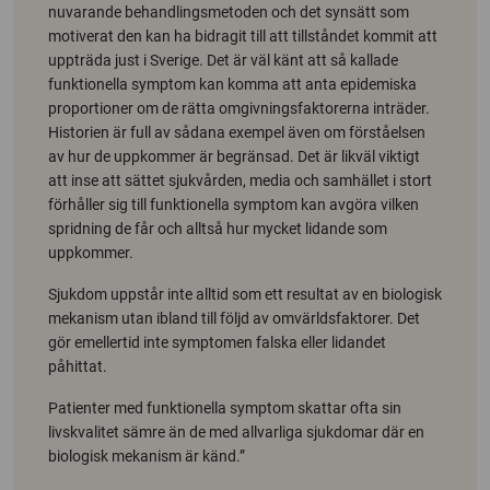
nuvarande behandlingsmetoden och det synsätt som
motiverat den kan ha bidragit till att tillståndet kommit att
uppträda just i Sverige. Det är väl känt att så kallade
funktionella symptom kan komma att anta epidemiska
proportioner om de rätta omgivningsfaktorerna inträder.
Historien är full av sådana exempel även om förståelsen
av hur de uppkommer är begränsad. Det är likväl viktigt
att inse att sättet sjukvården, media och samhället i stort
förhåller sig till funktionella symptom kan avgöra vilken
spridning de får och alltså hur mycket lidande som
uppkommer.
Sjukdom uppstår inte alltid som ett resultat av en biologisk
mekanism utan ibland till följd av omvärldsfaktorer. Det
gör emellertid inte symptomen falska eller lidandet
påhittat.
Patienter med funktionella symptom skattar ofta sin
livskvalitet sämre än de med allvarliga sjukdomar där en
biologisk mekanism är känd.”