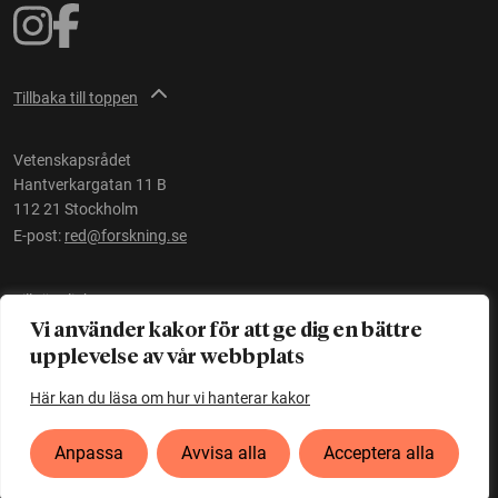
Tillbaka till toppen
Vetenskapsrådet
Hantverkargatan 11 B
112 21 Stockholm
E-post:
red@forskning.se
Tillgänglighet
Vi använder kakor för att ge dig en bättre
upplevelse av vår webbplats
Ett initiativ av
Vetenskapsrådet
Här kan du läsa om hur vi hanterar kakor
Anpassa
Avvisa alla
Acceptera alla