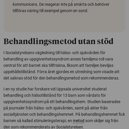
kommunicera. De reagerar inte på smärta och behöver
tillföras näring till exempel genom en sond.
Behandlingsmetod utan stöd
I Socialstyrelsens vägledning till hälso- och sjukvården för
behandling av uppgivenhetssyndrom anses familjens roll vara
central för att barnet ska tillfriskna, liksom att familjen beviljas
uppehållstillstånd. Förra året gjordes en utredning som visade att
det saknas stöd för den behandlingsmetod som rekommenderas.
I en ny studie har forskare vid Uppsala universitet studerat
behandling och hälsotillstånd för 13 barn som vårdats för
uppgivenhetssyndrom på ett behandlingshem. Studien baserades
på journaler från hälso- och sjukvården, samt på akter från
socialtjänsten och behandlingshemmet. På behandlingshemmet fick
barnen så kallad stimuleringsterapi, en
metod
som skiljer sig från
den som rekommenderats av Socialstyrelsen.