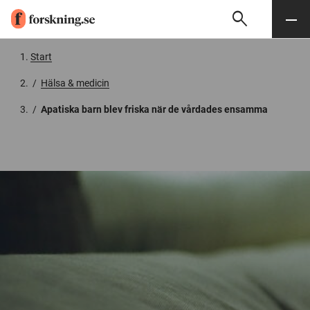
search
Sök
Meny
Gå till innehåll
Start
/
Hälsa & medicin
/
Apatiska barn blev friska när de vårdades ensamma