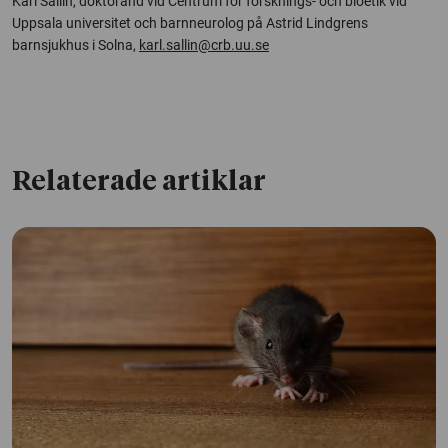
Karl Sallin, doktorand vid Centrum för forsknings- och bioetik vid
Uppsala universitet och barnneurolog på Astrid Lindgrens
barnsjukhus i Solna,
karl.sallin@crb.uu.se
Relaterade artiklar