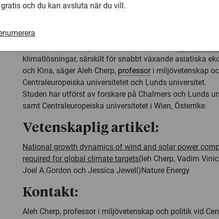
klimatstabiliseringsscenarier.
 gratis och du kan avsluta när du vill.
– Med andra ord bör hela världen bygga vindkraft lika 
renumerera
för att hålla koll på klimatmålen. Det kan finnas gränser 
och solkraft kan expandera och därför bör vi
systematisk
klimatlösningar, särskilt för snabbt växande asiatiska e
och Kina, säger Aleh Cherp,
professor
i miljövetenskap och
Centraleuropeiska universitetet och Lunds universitet.
Studen har utförst av forskare på Chalmers och Lunds univ
samt Centraleuropeiska universitetet i Wien, Österrike.
Vetenskaplig artikel:
National growth dynamics of wind and solar power comp
required for global climate targets
(leh Cherp, Vadim Vini
Joel A.Gordon och Jessica Jewell)
Nature Energy
Kontakt:
Aleh Cherp, professor i miljövetenskap och politik vid Ce