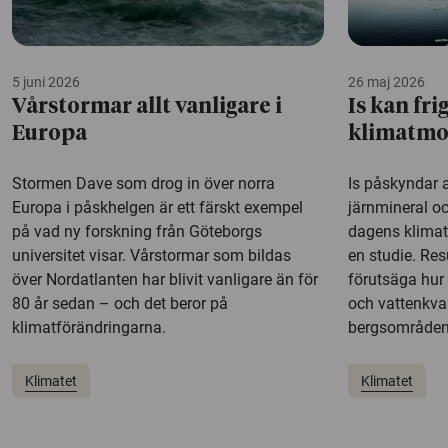
5 juni 2026
26 maj 2026
Vårstormar allt vanligare i
Is kan fri
Europa
klimatmod
Stormen Dave som drog in över norra
Is påskyndar 
Europa i påskhelgen är ett färskt exempel
järnmineral oc
på vad ny forskning från Göteborgs
dagens klimatm
universitet visar. Vårstormar som bildas
en studie. Res
över Nordatlanten har blivit vanligare än för
förutsäga hur 
80 år sedan – och det beror på
och vattenkval
klimatförändringarna.
bergsområden 
Klimatet
Klimatet