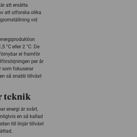
är att ersätta
v att utforska olika
rgiomställning vid
 energiproduktion
 °C eller 2 °C. De
förnybar el framför
lförsörjningen per år
er som fokuserar
en så snabb tillväxt
r teknik
r energi är svårt,
anligtvis en så kallad
an till linjär tillväxt
mättad.