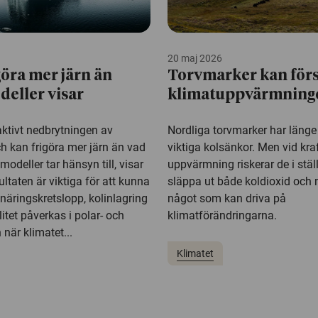
20 maj 2026
göra mer järn än
Torvmarker kan för
eller visar
klimatuppvärmning
aktivt nedbrytningen av
Nordliga torvmarker har läng
h kan frigöra mer järn än vad
viktiga kolsänkor. Men vid kra
odeller tar hänsyn till, visar
uppvärmning riskerar de i ställ
ultaten är viktiga för att kunna
släppa ut både koldioxid och
näringskretslopp, kolinlagring
något som kan driva på
itet påverkas i polar- och
klimatförändringarna.
när klimatet...
Klimatet