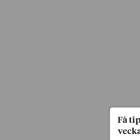
Få ti
vecka