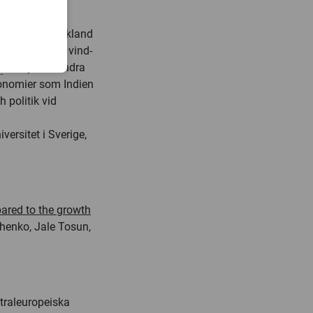
snabbt som Tyskland
för hur snabbt vind-
t
analysera andra
konomier som Indien
 politik vid
ersitet i Sverige,
ared to the growth
chenko, Jale Tosun,
ntraleuropeiska