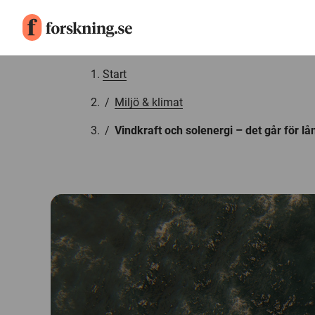
Gå till innehåll
Start
/
Miljö & klimat
/
Vindkraft och solenergi – det går för l