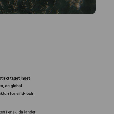
tiskt taget inget
en, en global
akten för vind- och
en i enskilda länder