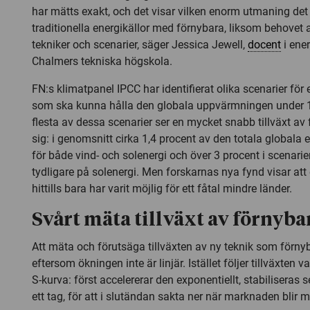
har mätts exakt, och det visar vilken enorm utmaning det 
traditionella energikällor med förnybara, liksom behovet a
tekniker och scenarier, säger Jessica Jewell,
docent
i ene
Chalmers tekniska högskola.
FN:s klimatpanel IPCC har identifierat olika scenarier för
som ska kunna hålla den globala uppvärmningen under 1,5
flesta av dessa scenarier ser en mycket snabb tillväxt av 
sig: i genomsnitt cirka 1,4 procent av den totala globala e
för både vind- och solenergi och över 3 procent i scenari
tydligare på solenergi. Men forskarnas nya fynd visar att 
hittills bara har varit möjlig för ett fåtal mindre länder.
Svårt mäta tillväxt av förnyba
Att mäta och förutsäga tillväxten av ny teknik som förnyba
eftersom ökningen inte är linjär. Istället följer tillväxten v
S-kurva: först accelererar den exponentiellt, stabiliseras sed
ett tag, för att i slutändan sakta ner när marknaden blir 