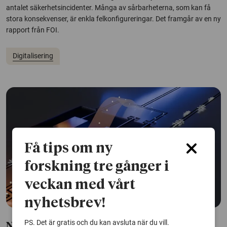
antalet säkerhetsincidenter. Många av sårbarheterna, som kan få
stora konsekvenser, är enkla felkonfigureringar. Det framgår av en ny
rapport från FOI.
Digitalisering
Få tips om ny
forskning tre gånger i
veckan med vårt
nyhetsbrev!
PS. Det är gratis och du kan avsluta när du vill.
Nytt kvantkylskåp drar nytta av