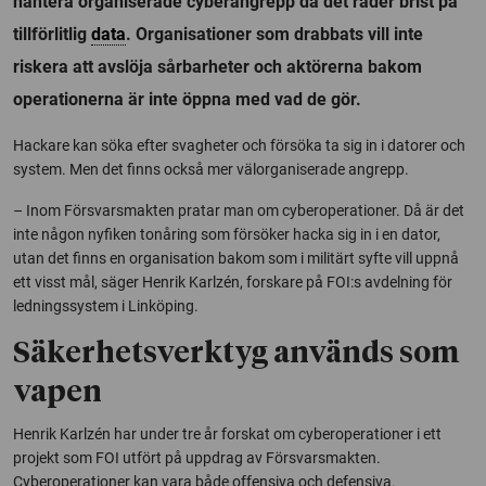
hantera organiserade cyberangrepp då det råder brist på
tillförlitlig
data
. Organisationer som drabbats vill inte
riskera att avslöja sårbarheter och aktörerna bakom
operationerna är inte öppna med vad de gör.
Hackare kan söka efter svagheter och försöka ta sig in i datorer och
system. Men det finns också mer välorganiserade angrepp.
– Inom Försvarsmakten pratar man om cyberoperationer. Då är det
inte någon nyfiken tonåring som försöker hacka sig in i en dator,
utan det finns en organisation bakom som i militärt syfte vill uppnå
ett visst mål, säger Henrik Karlzén, forskare på FOI:s avdelning för
ledningssystem i Linköping.
Säkerhetsverktyg används som
vapen
Henrik Karlzén har under tre år forskat om cyberoperationer i ett
projekt som FOI utfört på uppdrag av Försvarsmakten.
Cyberoperationer kan vara både offensiva och defensiva.