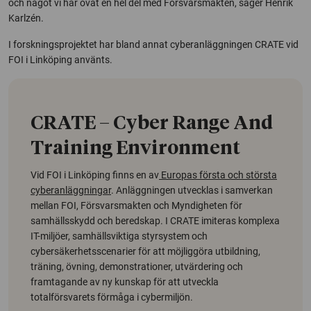
och något vi har övat en hel del med Försvarsmakten, säger Henrik
Karlzén.
I forskningsprojektet har bland annat cyberanläggningen CRATE vid
FOI i Linköping använts.
CRATE –
Cyber Range And
Training Environment
Vid FOI i Linköping finns en av
Europas första och största
cyberanläggningar
. Anläggningen utvecklas i samverkan
mellan FOI, Försvarsmakten och Myndigheten för
samhällsskydd och beredskap. I CRATE imiteras komplexa
IT-miljöer, samhällsviktiga styrsystem och
cybersäkerhetsscenarier för att möjliggöra utbildning,
träning, övning, demonstrationer, utvärdering och
framtagande av ny kunskap för att utveckla
totalförsvarets förmåga i cybermiljön.