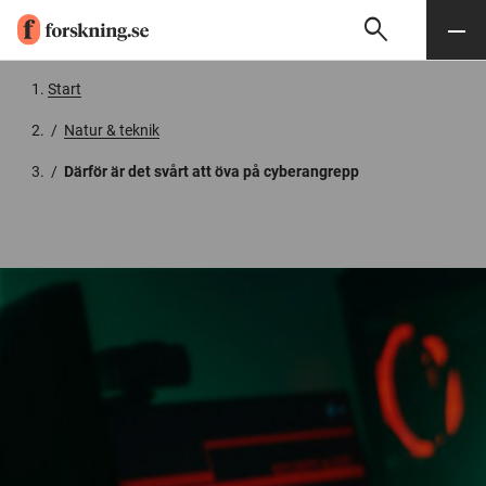
search
Sök
Meny
Gå till innehåll
Start
/
Natur & teknik
/
Därför är det svårt att öva på cyberangrepp