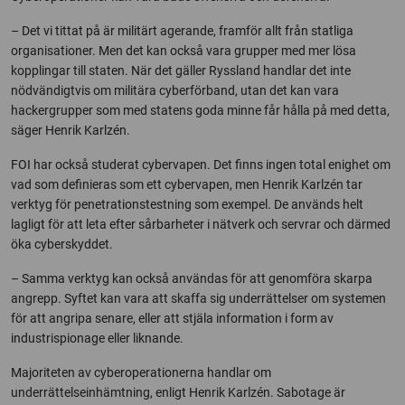
– Det vi tittat på är militärt agerande, framför allt från statliga
organisationer. Men det kan också vara grupper med mer lösa
kopplingar till staten. När det gäller Ryssland handlar det inte
nödvändigtvis om militära cyberförband, utan det kan vara
hackergrupper som med statens goda minne får hålla på med detta,
säger Henrik Karlzén.
FOI har också studerat cybervapen. Det finns ingen total enighet om
vad som definieras som ett cybervapen, men Henrik Karlzén tar
verktyg för penetrationstestning som exempel. De används helt
lagligt för att leta efter sårbarheter i nätverk och servrar och därmed
öka cyberskyddet.
– Samma verktyg kan också användas för att genomföra skarpa
angrepp. Syftet kan vara att skaffa sig underrättelser om systemen
för att angripa senare, eller att stjäla information i form av
industrispionage eller liknande.
Majoriteten av cyberoperationerna handlar om
underrättelseinhämtning, enligt Henrik Karlzén. Sabotage är