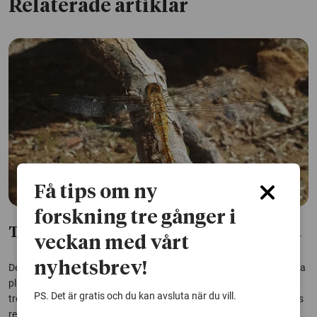
Relaterade artiklar
Få tips om ny
forskning tre gånger i
Trollsländor flyger över enorma avstånd
veckan med vårt
nyhetsbrev!
De korsar oceaner, glider på monsunvindar och kan dyka upp på nya
platser efter tusentals kilometer i luften. Nu visar en studie att
PS. Det är gratis och du kan avsluta när du vill.
trollsländor tillhör naturens mest extrema migranter – och att deras
resor kan ge nya insikter om klimatförändringarnas effekter.