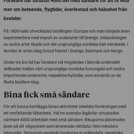
Forskare har utrustat 4000 bin med sändare för att få veta
mer om beteende, flygtider, överlevnad och hälsohot från
kvalster.
På 1800-talet utvecklades biodlingen i Europa och man började även
experimentera med import av underarter till Sverige. Inblandningen
av andra arter ökade och det ursprungliga nordiska biet minskade. I
Norden är arten idag hotad främst i Sverige, Danmark och Norge.
Under tre års tid har forskare vid Högskolan i Skövde undersökt
skillnader mellan vårt ursprungliga nordiska honungsbi och andra
importerade underarter, respektive hybrider, som används av de
flesta biodlare idag.
Bina fick små sändare
För att kunna kartlägga binas aktiviteter inleddes forskningen med
ett omfattande fältarbete. Vid tre svenska bigårdar utrustades
närmare 4000 arbetsbin med små sändare. Bikuporna placerades
även på ett vågsystem som levererade viktdata i fem minuters
intervaller. Dessutom samlade forskarna in pollendata, genetiska