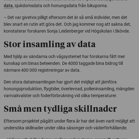
data
, sjukdomsdata och honungsdata från bikuporna.
– Det var givetvis pilligt eftersom det är så små individer, men det
blev snart en rutin att göra det. Och jag kommer nog att sakna det,
konstaterar forskaren Sonja Leidenberger vid Högskolan i Skövde.
Stor insamling av data
Med hjälp av sändarna och vågsystemet har forskarna fått mer
kunskap om binas beteenden. De 4000 taggade bina bidrog till
närmare 400 000 registreringar av data.
Den stora datainsamlingen har gjort det möjligt att jämföra
honungsproduktion, flygtider, överlevnad, polleninsamling, mängden
varroakvalster och foderförbrukning vid olika temperaturer.
Små men tydliga skillnader
Eftersom projektet pågått under flera år har det även varit möjligt att
undersöka skillnader under olika säsonger och väderförhållande.