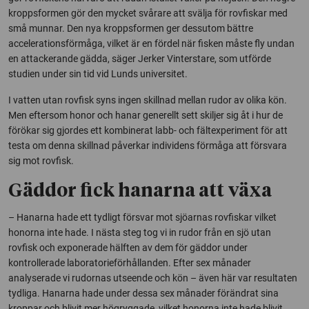
kroppsformen gör den mycket svårare att svälja för rovfiskar med
små munnar. Den nya kroppsformen ger dessutom bättre
accelerationsförmåga, vilket är en fördel när fisken måste fly undan
en attackerande gädda, säger Jerker Vinterstare, som utförde
studien under sin tid vid Lunds universitet.
I vatten utan rovfisk syns ingen skillnad mellan rudor av olika kön.
Men eftersom honor och hanar generellt sett skiljer sig åt i hur de
förökar sig gjordes ett kombinerat labb- och fältexperiment för att
testa om denna skillnad påverkar individens förmåga att försvara
sig mot rovfisk.
Gäddor fick hanarna att växa
– Hanarna hade ett tydligt försvar mot sjöarnas rovfiskar vilket
honorna inte hade. I nästa steg tog vi in rudor från en sjö utan
rovfisk och exponerade hälften av dem för gäddor under
kontrollerade laboratorieförhållanden. Efter sex månader
analyserade vi rudornas utseende och kön – även här var resultaten
tydliga. Hanarna hade under dessa sex månader förändrat sina
kroppar och blivit mer högryggade, vilket honorna inte hade blivit,