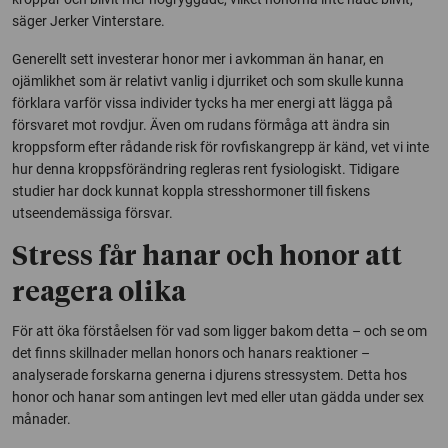
säger Jerker Vinterstare.
Generellt sett investerar honor mer i avkomman än hanar, en
ojämlikhet som är relativt vanlig i djurriket och som skulle kunna
förklara varför vissa individer tycks ha mer energi att lägga på
försvaret mot rovdjur. Även om rudans förmåga att ändra sin
kroppsform efter rådande risk för rovfiskangrepp är känd, vet vi inte
hur denna kroppsförändring regleras rent fysiologiskt. Tidigare
studier har dock kunnat koppla stresshormoner till fiskens
utseendemässiga försvar.
Stress får hanar och honor att
reagera olika
För att öka förståelsen för vad som ligger bakom detta – och se om
det finns skillnader mellan honors och hanars reaktioner –
analyserade forskarna generna i djurens stressystem. Detta hos
honor och hanar som antingen levt med eller utan gädda under sex
månader.