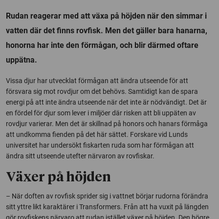
Rudan reagerar med att växa på höjden när den simmar i
vatten där det finns rovfisk. Men det gäller bara hanarna,
honorna har inte den förmågan, och blir därmed oftare
uppätna.
Vissa djur har utvecklat förmågan att ändra utseende för att
försvara sig mot rovdjur om det behövs. Samtidigt kan de spara
energi på att inte ändra utseende när det inte är nödvändigt. Det är
en fördel för djur som lever i miljöer där risken att bli uppäten av
rovdjur varierar. Men det är skillnad på honors och hanars förmåga
att undkomma fienden på det här sättet. Forskare vid Lunds
universitet har undersökt fiskarten ruda som har förmågan att
ändra sitt utseende utefter närvaron av rovfiskar.
Växer på höjden
– När doften av rovfisk sprider sig i vattnet börjar rudorna förändra
sitt yttre likt karaktärer i Transformers. Från att ha vuxit på längden
gör rovfiskens närvaro att rudan istället växer på höjden. Den högre