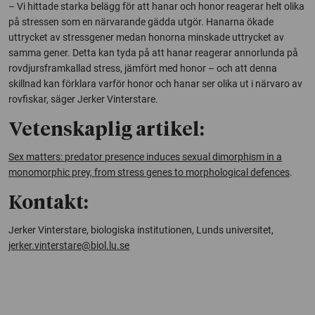
– Vi hittade starka belägg för att hanar och honor reagerar helt olika
på stressen som en närvarande gädda utgör. Hanarna ökade
uttrycket av stressgener medan honorna minskade uttrycket av
samma gener. Detta kan tyda på att hanar reagerar annorlunda på
rovdjursframkallad stress, jämfört med honor – och att denna
skillnad kan förklara varför honor och hanar ser olika ut i närvaro av
rovfiskar, säger Jerker Vinterstare.
Vetenskaplig artikel:
Sex matters: predator presence induces sexual dimorphism in a
monomorphic prey, from stress genes to morphological defences
.
Kontakt:
Jerker Vinterstare, biologiska institutionen, Lunds universitet,
jerker.vinterstare@biol.lu.se