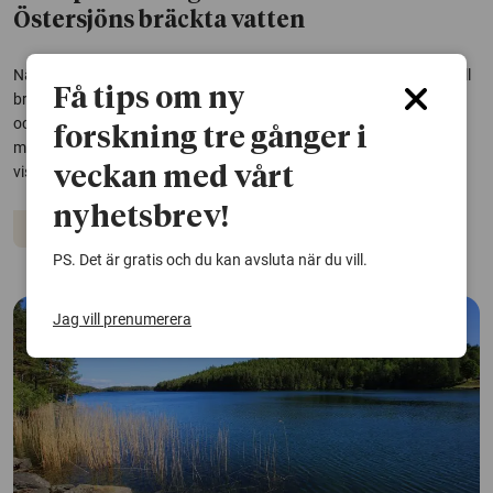
Östersjöns bräckta vatten
När atlantsillen koloniserade Östersjön behövde den anpassa sig till
Få tips om ny
bräckt vatten. Gener som är viktiga för funktionen av spermier, ägg
och embryon har spelat en central roll i anpassningen och
forskning tre gånger i
mutationer i fyra specifika gener har varit särskilt betydelsefulla,
visar en studie.
veckan med vårt
nyhetsbrev!
Fiskar
Djur
Östersjön
PS. Det är gratis och du kan avsluta när du vill.
Jag vill prenumerera