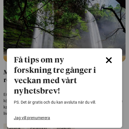
Få tips om ny
forskning tre gånger i
Märklig bananfluga blev vattenlevande
veckan med vårt
rovdjur
nyhetsbrev!
En bananfluga övergav sin fruktdiet för att i stället leva som
köttätande rovdjur i afrikanska vattendrag. Nu har den fått sitt dna
PS. Det är gratis och du kan avsluta när du vill.
kartlagt. Studien ger nya ledtrådar om hur extrema
livsstilsförändringar kan forma evolutionen.
Jag vill prenumerera
Genetik
Evolution
Insekter