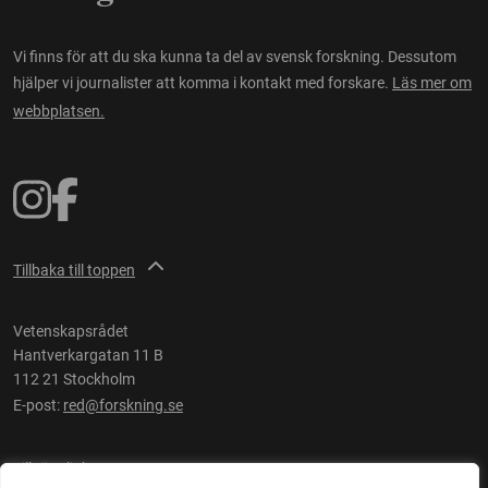
Vi finns för att du ska kunna ta del av svensk forskning. Dessutom
hjälper vi journalister att komma i kontakt med forskare.
Läs mer om
webbplatsen.
Tillbaka till toppen
Vetenskapsrådet
Hantverkargatan 11 B
112 21 Stockholm
E-post:
red@forskning.se
Tillgänglighet