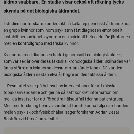
åldras snabbare. En studie visar också att rökning tycks
skynda på det biologiska åldrandet.
I studien har forskarna undersökt så kallat epigenetiskt åldrande hos
en grupp kvinnor som inom psykiatrin fått diagnosen emotionellt
instabilt personlighetssyndrom och suicidalt beteende. De jämfördes
med en
kontrollgrupp
med friska kvinnor.
Kvinnorna med diagnosen hade i genomsnitt en biologisk ålder*,
som var sex år över deras faktiska, kronologiska ålder. Skillnaden var
ännu större om kvinnorna dessutom använde tobak. Då var den
biologiska åldern nästan elva år högre än den faktiska åldern.
– Resultatet visar på behovet av interventioner för att minska
tobaksanvändande och ger på så sätt konkret information om
möjliga insatser för att förbättra hälsoutfall i denna patientgrupp.
Men mer forskning behövs samtidigt för att kunna följa sambanden
mellan psykisk och fysisk ohälsa, säger forskaren Adrian Desai
Boström vid Umeå universitet.