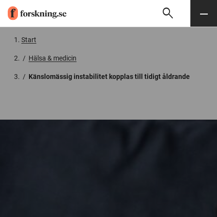
search
Sök
Meny
Gå till innehåll
Start
/
Hälsa & medicin
/
Känslomässig instabilitet kopplas till tidigt åldrande