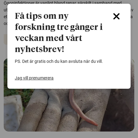
Ögoninfektioner är vanligt bland renar, särskilt i samband med
utfodring i hägn. En avhandling från SLU visar att det finns behov av
Få tips om ny
ett mer strukturerat renhälsoarbete i Sverige, både för djurens bästa
och för en hållbar renskötsel i en föränderlig omvärld.
forskning tre gånger i
veckan med vårt
Djur
nyhetsbrev!
PS. Det är gratis och du kan avsluta när du vill.
Jag vill prenumerera