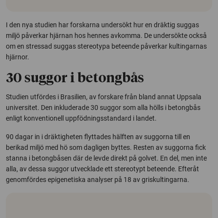
I den nya studien har forskarna undersökt hur en dräktig suggas
miljö påverkar hjärnan hos hennes avkomma. De undersökte också
om en stressad suggas stereotypa beteende påverkar kultingarnas
hjärnor.
30 suggor i betongbås
Studien utfördes i Brasilien, av forskare från bland annat Uppsala
universitet. Den inkluderade 30 suggor som alla hölls i betongbås
enligt konventionell uppfödningsstandard i landet.
90 dagar in i dräktigheten flyttades hälften av suggorna till en
berikad miljö med hö som dagligen byttes. Resten av suggorna fick
stanna i betongbåsen där de levde direkt på golvet. En del, men inte
alla, av dessa suggor utvecklade ett stereotypt beteende. Efteråt
genomfördes epigenetiska analyser på 18 av griskultingarna.