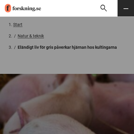
search
Sök
Meny
Gå till innehåll
Start
/
Natur & teknik
/
Eländigt liv för gris påverkar hjärnan hos kultingarna