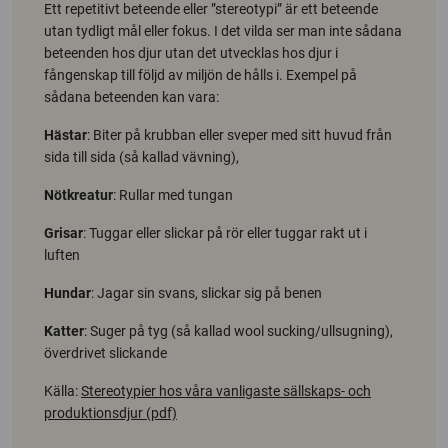
Ett repetitivt beteende eller ”stereotypi” är ett beteende
utan tydligt mål eller fokus. I det vilda ser man inte sådana
beteenden hos djur utan det utvecklas hos djur i
fångenskap till följd av miljön de hålls i. Exempel på
sådana beteenden kan vara:
Hästar
: Biter på krubban eller sveper med sitt huvud från
sida till sida (så kallad vävning),
Nötkreatur
: Rullar med tungan
Grisar
: Tuggar eller slickar på rör eller tuggar rakt ut i
luften
Hundar
: Jagar sin svans, slickar sig på benen
Katter
: Suger på tyg (så kallad wool sucking/ullsugning),
överdrivet slickande
Källa:
Stereotypier hos våra vanligaste sällskaps- och
produktionsdjur (pdf)