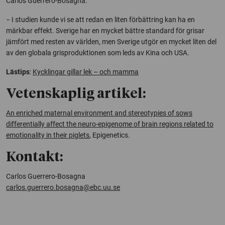
Carlos Guerrero-Bosagna.
− I studien kunde vi se att redan en liten förbättring kan ha en
märkbar effekt. Sverige har en mycket bättre standard för grisar
jämfört med resten av världen, men Sverige utgör en mycket liten del
av den globala grisproduktionen som leds av Kina och USA.
Lästips
:
Kycklingar gillar lek – och mamma
Vetenskaplig artikel:
An enriched maternal environment and stereotypies of sows
differentially affect the neuro-epigenome of brain regions related to
emotionality in their piglets
,
Epigenetics
.
Kontakt:
Carlos Guerrero-Bosagna
carlos.guerrero.bosagna@ebc.uu.se