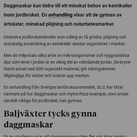
Daggmaskar kan bidra till ett minskat behov av kemikalier
inom jordbruket. En
avhandling
visar att de gynnas av
ärtväxter, minskad plöjning och naturbetesmarker.
Intensiva jordbruksmetoder som odling av få grödor, plöjning och
storskalig användning av kemikalier skadar organismer i marken.
Men de miljontals olika
arter av mikroorganismer och ryggradslösa
djur som lever i jorden är en viktig del av välmående jordar. De bryter
bland annat ned dött organiskt material, gör näringsämnen
tillgängliga för växter och luckrar upp marken.
En avhandling från Sveriges lantbruksuniversitet, SLU, har tittat
närmare på hur daggmaskar och mykorrhiza-svampar, som anses
särskilt viktiga för jordbruket, kan gynnas.
Baljväxter tycks gynna
daggmaskar
En av studierna visar att daggmaskarna blev fler när ärtor ingick i