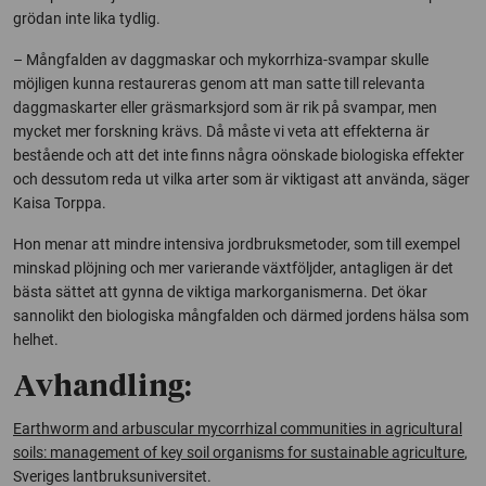
grödan inte lika tydlig.
– Mångfalden av daggmaskar och mykorrhiza-svampar skulle
möjligen kunna restaureras genom att man satte till relevanta
daggmaskarter eller gräsmarksjord som är rik på svampar, men
mycket mer forskning krävs. Då måste vi veta att effekterna är
bestående och att det inte finns några oönskade biologiska effekter
och dessutom reda ut vilka arter som är viktigast att använda, säger
Kaisa Torppa.
Hon menar att mindre intensiva jordbruksmetoder, som till exempel
minskad plöjning och mer varierande växtföljder, antagligen är det
bästa sättet att gynna de viktiga markorganismerna. Det ökar
sannolikt den biologiska mångfalden och därmed jordens hälsa som
helhet.
Avhandling:
Earthworm and arbuscular mycorrhizal communities in agricultural
soils: management of key soil organisms for sustainable agriculture
,
Sveriges lantbruksuniversitet.