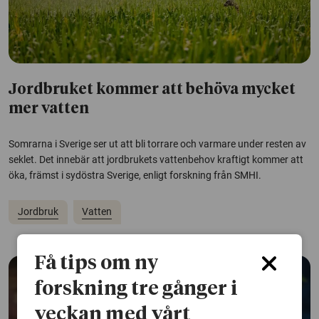
Jordbruket kommer att behöva mycket
mer vatten
Somrarna i Sverige ser ut att bli torrare och varmare under resten av
seklet. Det innebär att jordbrukets vattenbehov kraftigt kommer att
öka, främst i sydöstra Sverige, enligt forskning från SMHI.
Jordbruk
Vatten
Få tips om ny
forskning tre gånger i
veckan med vårt