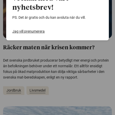
nyhetsbrev!
PS. Det är gratis och du kan avsluta när du vill.
Jag vill prenumerera
Räcker maten när krisen kommer?
Det svenska jordbruket producerar betydligt mer energi och protein
än befolkningen behöver under ett normalår. Ett alltför ensidigt
fokus på ökad matproduktion kan dölja viktiga sårbarheter i den
svenska mat-beredskapen, enligt en ny rapport.
Jordbruk
Livsmedel