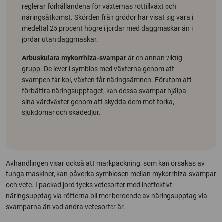
reglerar förhållandena för växternas rottillväxt och
näringsåtkomst. Skörden från grödor har visat sig vara i
medeltal 25 procent högre i jordar med daggmaskar än i
jordar utan daggmaskar.
Arbuskulära mykorrhiza-svampar
är en annan viktig
grupp. De lever i symbios med växterna genom att
svampen får kol, växten får näringsämnen. Förutom att
förbättra näringsupptaget, kan dessa svampar hjälpa
sina värdväxter genom att skydda dem mot torka,
sjukdomar och skadedjur.
Avhandlingen visar också att markpackning, som kan orsakas av
tunga maskiner, kan påverka symbiosen mellan mykorrhiza-svampar
och vete. I packad jord tycks vetesorter med ineffektivt
näringsupptag via rötterna bli mer beroende av näringsupptag via
svamparna än vad andra vetesorter är.