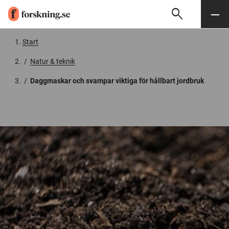
search
Sök
Meny
Gå till innehåll
Start
/
Natur & teknik
/
Daggmaskar och svampar viktiga för hållbart jordbruk