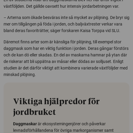
växtföljden. Det gällde oavsett hur intensiv jordarbetningen var.
– Arterna som ökade besväras inte så mycket av plöjning. De bryr sig
mer om tillgången på föda i jorden, och baljväxtrester verkar vara
bland deras favoriträtter, säger forskaren Kaisa Torppa vid SLU.
Däremot finns arter som är känsliga för plöjning, till exempel stor
daggmask som har en viktig funktion i jorden. Deras gångar förstörs
och de kan dö eller skadas. En del av maskarna hamnar på ytan där
de riskerar att bli uppätna av måsar eller dödas av solljuset. Enligt
studien är det därför viktigt att kombinera varierade växtföljder med
minskad plöjning.
Viktiga hjälpredor för
jordbruket
Daggmaskar
är ekosystemingenjörer och påverkar
levnadsförhållandena för övriga markorganismer samt