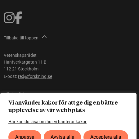
Tillbaka till toppen
Vetenskapsrådet
Hantverkargatan 11 B
112 21 Stockholm
E-post:
red@forskning.se
Tillgänglighet
Vi använder kakor för att ge dig en bättre
upplevelse av vår webbplats
Ett initiativ av
Vetenskapsrådet
Här kan du läsa om hur vi hanterar kakor
Anpassa
Avvisa alla
Acceptera alla