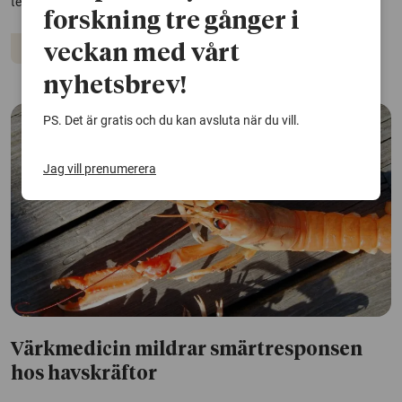
temperatur och jordbearbetning.
forskning tre gånger i
Djur
Ekosystem
veckan med vårt
nyhetsbrev!
PS. Det är gratis och du kan avsluta när du vill.
Jag vill prenumerera
Värkmedicin mildrar smärtresponsen
hos havskräftor