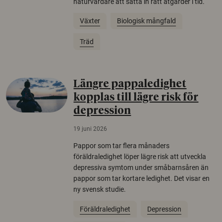
naturvårdare att sätta in rätt åtgärder i tid.
Växter
Biologisk mångfald
Träd
Längre pappaledighet
kopplas till lägre risk för
depression
19 juni 2026
Pappor som tar flera månaders
föräldraledighet löper lägre risk att utveckla
depressiva symtom under småbarnsåren än
pappor som tar kortare ledighet. Det visar en
ny svensk studie.
Föräldraledighet
Depression