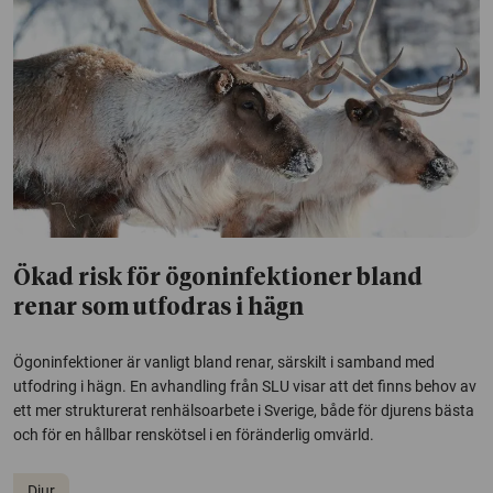
Ökad risk för ögoninfektioner bland
renar som utfodras i hägn
Ögoninfektioner är vanligt bland renar, särskilt i samband med
utfodring i hägn. En avhandling från SLU visar att det finns behov av
ett mer strukturerat renhälsoarbete i Sverige, både för djurens bästa
och för en hållbar renskötsel i en föränderlig omvärld.
Djur