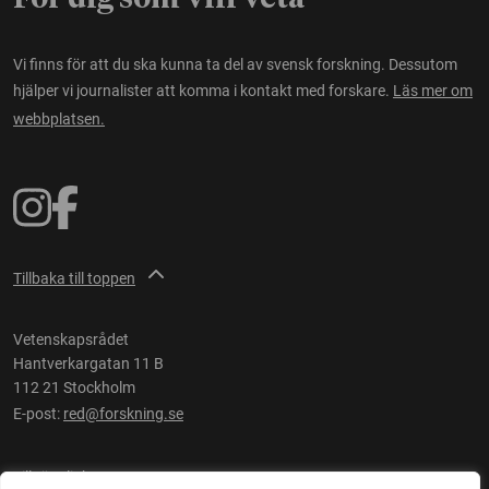
Vi finns för att du ska kunna ta del av svensk forskning. Dessutom
hjälper vi journalister att komma i kontakt med forskare.
Läs mer om
webbplatsen.
Tillbaka till toppen
Vetenskapsrådet
Hantverkargatan 11 B
112 21 Stockholm
E-post:
red@forskning.se
Tillgänglighet