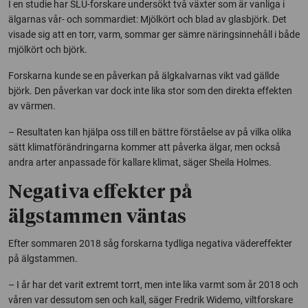
I en studie har SLU-forskare undersökt två växter som är vanliga i
älgarnas vår- och sommardiet: Mjölkört och blad av glasbjörk. Det
visade sig att en torr, varm, sommar ger sämre näringsinnehåll i både
mjölkört och björk.
Forskarna kunde se en påverkan på älgkalvarnas vikt vad gällde
björk. Den påverkan var dock inte lika stor som den direkta effekten
av värmen.
– Resultaten kan hjälpa oss till en bättre förståelse av på vilka olika
sätt klimatförändringarna kommer att påverka älgar, men också
andra arter anpassade för kallare klimat, säger Sheila Holmes.
Negativa effekter på
älgstammen väntas
Efter sommaren 2018 såg forskarna tydliga negativa vädereffekter
på älgstammen.
– I år har det varit extremt torrt, men inte lika varmt som år 2018 och
våren var dessutom sen och kall, säger Fredrik Widemo, viltforskare