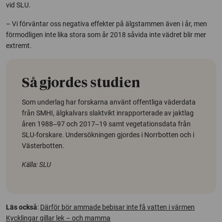
vid SLU.
– Vi förväntar oss negativa effekter på älgstammen även i år, men
förmodligen inte lika stora som år 2018 såvida inte vädret blir mer
extremt.
Så gjordes studien
Som underlag har forskarna använt offentliga väderdata
från SMHI, älgkalvars slaktvikt inrapporterade av jaktlag
åren 1988‒97 och 2017‒19 samt vegetationsdata från
SLU-forskare. Undersökningen gjordes i Norrbotten och i
Västerbotten.
Källa: SLU
Läs också
:
Därför bör ammade bebisar inte få vatten i värmen
Kycklingar gillar lek – och mamma