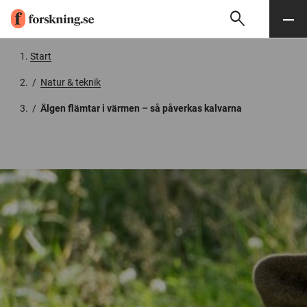
search
Sök
Meny
Gå till innehåll
Start
/
Natur & teknik
/
Älgen flämtar i värmen – så påverkas kalvarna