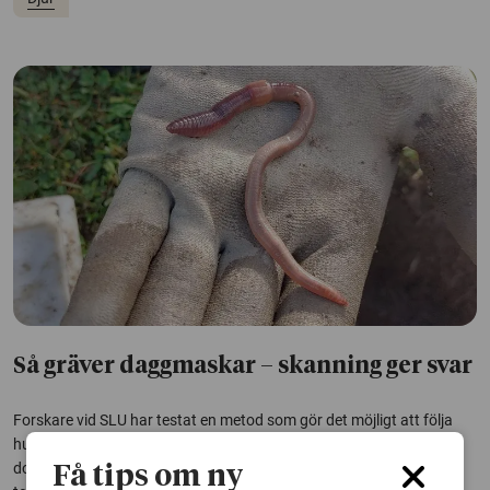
Så gräver daggmaskar – skanning ger svar
Forskare vid SLU har testat en metod som gör det möjligt att följa
hur daggmaskar gräver i jorden. Det kan ge svar på hur maskarnas
dolda arbete under markytan påverkas av faktorer som fukt,
Få tips om ny