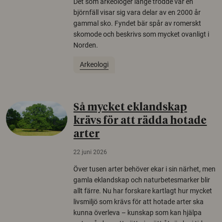
Det som arkeologer länge trodde var en
björnfäll visar sig vara delar av en 2000 år
gammal sko. Fyndet bär spår av romerskt
skomode och beskrivs som mycket ovanligt i
Norden.
Arkeologi
Så mycket eklandskap
krävs för att rädda hotade
arter
22 juni 2026
Över tusen arter behöver ekar i sin närhet, men
gamla eklandskap och naturbetesmarker blir
allt färre. Nu har forskare kartlagt hur mycket
livsmiljö som krävs för att hotade arter ska
kunna överleva – kunskap som kan hjälpa